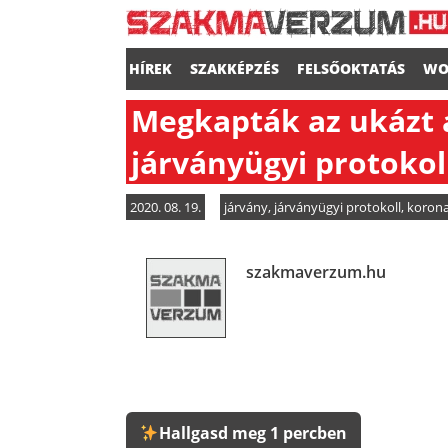
HÍREK
SZAKKÉPZÉS
FELSŐOKTATÁS
WO
Megkapták az ukázt a
járványügyi protokol
2020. 08. 19.
járvány
,
járványügyi protokoll
,
korona
szakmaverzum.hu
Hallgasd meg 1 percben