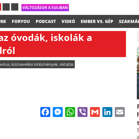
VÁLTOZÁSOK A SULIBAN
RK
FORYOU
PODCAST
VIDEÓ
EMBER VS. GÉP
SZAKMÁ
z óvodák, iskolák a
lról
vírus
,
köznevelési intézmények
,
oktatás
Facebook
Messenger
WhatsApp
Viber
Gmail
Linke
Em
S
a