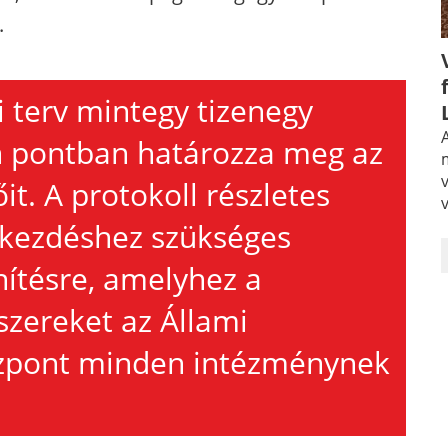
.
i terv mintegy tizenegy
A
 pontban határozza meg az
it. A protokoll részletes
vkezdéshez szükséges
enítésre, amelyhez a
szereket az Állami
özpont minden intézménynek