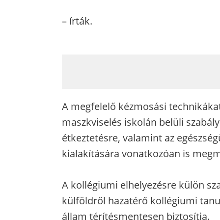
– írták.
A megfelelő kézmosási technikákat 
maszkviselés iskolán belüli szabál
étkeztetésre, valamint az egészsé
kialakítására vonatkozóan is megmo
A kollégiumi elhelyezésre külön sz
külföldről hazatérő kollégiumi tanu
állam térítésmentesen biztosítja.