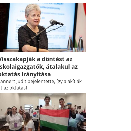
Visszakapják a döntést az
iskolaigazgatók, átalakul az
oktatás irányítása
annert Judit bejelentette, így alakítják
t az oktatást.