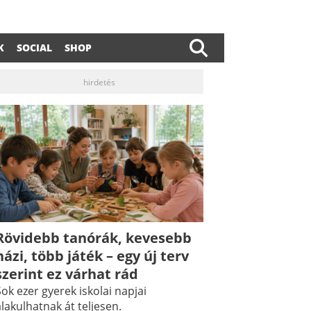
K
SOCIAL
SHOP
hirdetés
Rövidebb tanórák, kevesebb
dIn
ail
házi, több játék – egy új terv
szerint ez várhat rád
ok ezer gyerek iskolai napjai
lakulhatnak át teljesen.