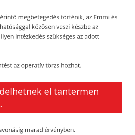
l érintő megbetegedés történik, az Emmi és
 hatósággal közösen veszi készbe az
milyen intézkedés szükséges az adott
ést az operatív törzs hozhat.
ndelhetnek el tantermen
.
zavonásig marad érvényben.