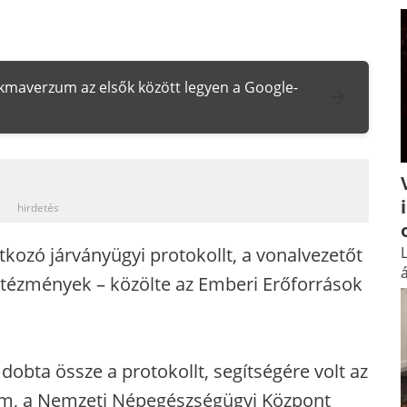
zakmaverzum az elsők között legyen a Google-
_
hirdetés
tkozó járványügyi protokollt, a vonalvezetőt
L
á
ntézmények – közölte az Emberi Erőforrások
obta össze a protokollt, segítségére volt az
ium, a Nemzeti Népegészségügyi Központ