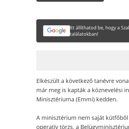
Itt állíthatod be, hogy a S
találatokban!
Elkészült a következő tanévre vona
már meg is kapták a köznevelési i
Minisztériuma (Emmi) kedden.
A minisztérium nem saját kútfőből d
operatív törzs, a Belügyminisztér