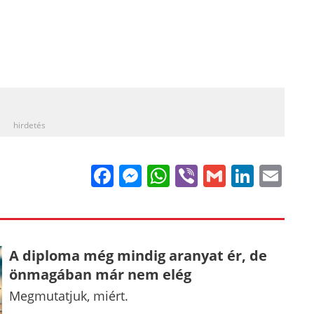
_
hirdetés
Facebook
Messenger
WhatsApp
Viber
Gmail
Linke
Em
A diploma még mindig aranyat ér, de
önmagában már nem elég
Megmutatjuk, miért.