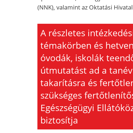
(NNK), valamint az Oktatási Hivatal
A részletes intézkedés
témakörben és hetven
óvodák, iskolák teendő
útmutatást ad a tané
takarításra és fertőtl
szükséges fertőtlenítő
Egészségügyi Ellátók
biztosítja