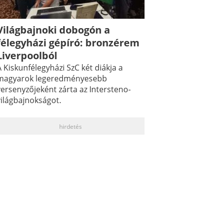
Világbajnoki dobogón a
félegyházi gépíró: bronzérem
Liverpoolból
 Kiskunfélegyházi SzC két diákja a
magyarok legeredményesebb
versenyzőjeként zárta az Intersteno-
világbajnokságot.
hirdetés