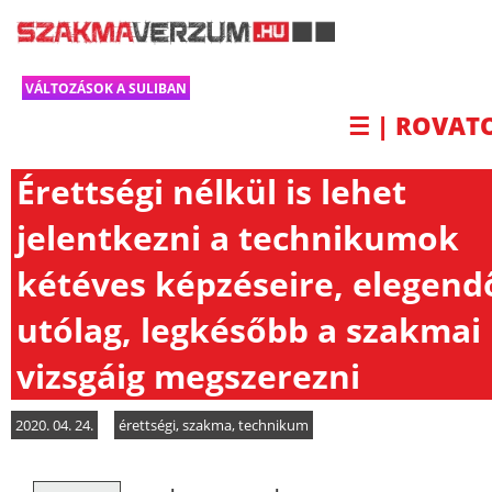
VÁLTOZÁSOK A SULIBAN
☰ | ROVAT
Érettségi nélkül is lehet
jelentkezni a technikumok
kétéves képzéseire, elegend
utólag, legkésőbb a szakmai
vizsgáig megszerezni
2020. 04. 24.
érettségi
,
szakma
,
technikum