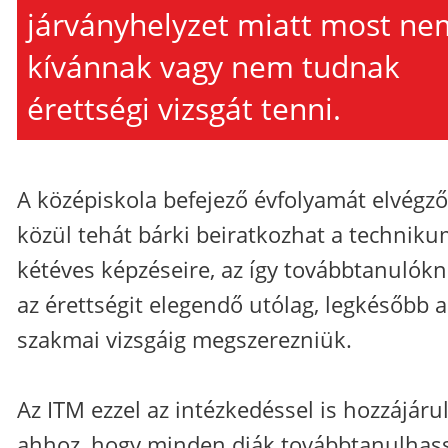
járványhelyzet miatt most ne
kívánnak vagy nem tudnak
érettségi vizsgát tenni.
A középiskola befejező évfolyamát elvégz
közül tehát bárki beiratkozhat a technik
kétéves képzéseire, az így továbbtanulók
az érettségit elegendő utólag, legkésőbb a
szakmai vizsgáig megszerezniük.
Az ITM ezzel az intézkedéssel is hozzájáru
ahhoz, hogy minden diák továbbtanulhas