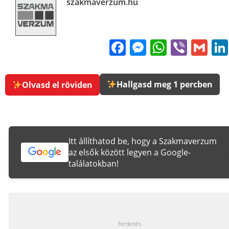
szakmaverzum.hu
Facebook
Messenge
WhatsA
Viber
Gm
Hallgasd meg 1 percben
Olvasd el röviden
Itt állíthatod be, hogy a Szakmaverzum
az elsők között legyen a Google-
találatokban!
_
hirdetés