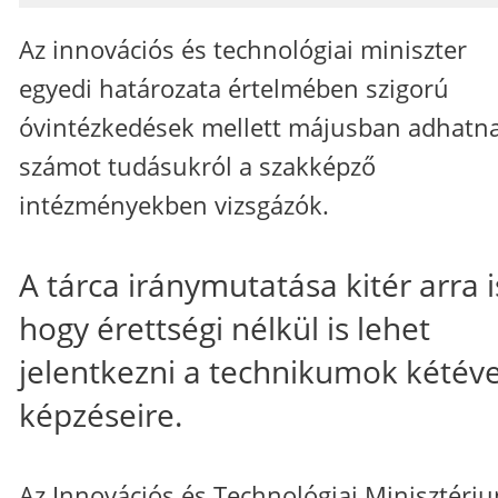
Az innovációs és technológiai miniszter
egyedi határozata értelmében szigorú
óvintézkedések mellett májusban adhatn
számot tudásukról a szakképző
intézményekben vizsgázók.
A tárca iránymutatása kitér arra i
hogy érettségi nélkül is lehet
jelentkezni a technikumok kétév
képzéseire.
Az Innovációs és Technológiai Minisztéri