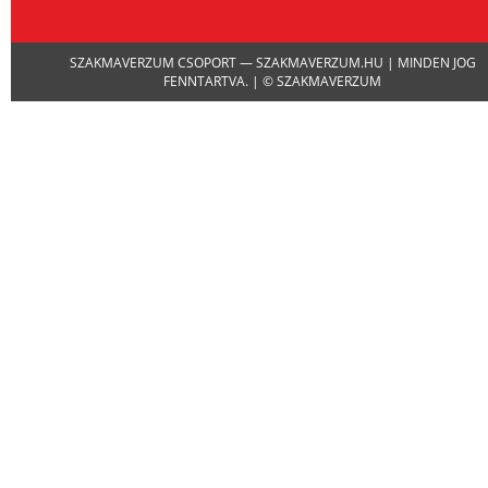
SZAKMAVERZUM CSOPORT — SZAKMAVERZUM.HU | MINDEN JOG
FENNTARTVA. | © SZAKMAVERZUM