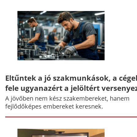
Eltűntek a jó szakmunkások, a cége
fele ugyanazért a jelöltért versenye
A jövőben nem kész szakembereket, hanem
fejlődőképes embereket keresnek.