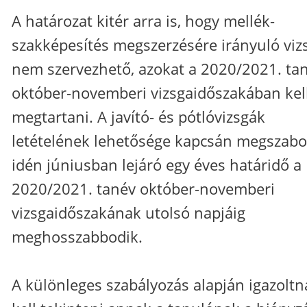
A határozat kitér arra is, hogy mellék-
szakképesítés megszerzésére irányuló viz
nem szervezhető, azokat a 2020/2021. ta
október-novemberi vizsgaidőszakában kel
megtartani. A javító- és pótlóvizsgák
letételének lehetősége kapcsán megszabot
idén júniusban lejáró egy éves határidő a
2020/2021. tanév október-novemberi
vizsgaidőszakának utolsó napjáig
meghosszabbodik.
A különleges szabályozás alapján igazoltn