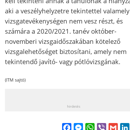
kell tekinteni annak a tanulónak a hiányzá
aki a veszélyhelyzetre tekintettel valamely
vizsgatevékenységen nem vesz részt, és
számára a 2020/2021. tanév október-
novemberi vizsgaidőszakában kötelező
vizsgalehetőséget biztosítani, amely nem
tekintendő javító- vagy pótlóvizsgának.
(ITM sajtó)
_
hirdetés
Facebook
Messenge
WhatsA
Viber
Gm