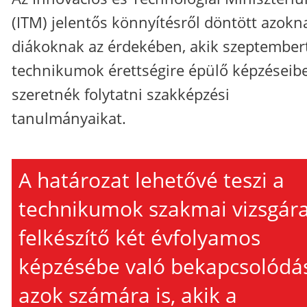
(ITM) jelentős könnyítésről döntött azokn
diákoknak az érdekében, akik szeptembert
technikumok érettségire épülő képzéseib
szeretnék folytatni szakképzési
tanulmányaikat.
A határozat lehetővé teszi a
technikumok szakmai vizsgár
felkészítő két évfolyamos
képzésébe való bekapcsolódá
azok számára is, akik a