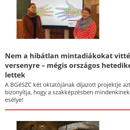
Nem a hibátlan mintadiákokat vitt
versenyre – mégis országos hetedik
lettek
A BGéSZC két oktatójának díjazott projektje az
bizonyítja, hogy a szakképzésben mindenkinek
esélye!