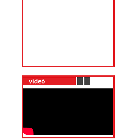
__
videó
___________
.
__
.
__