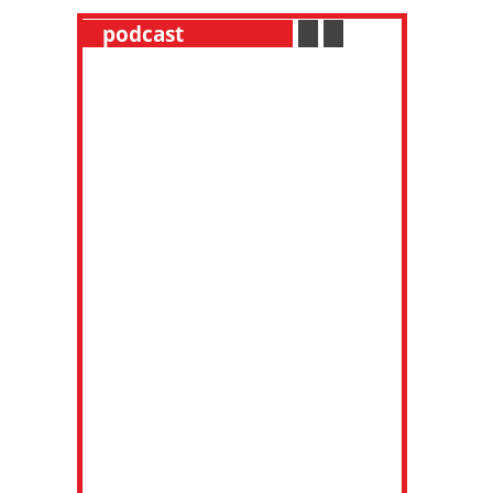
__
podcast
___________
.
__
.
__