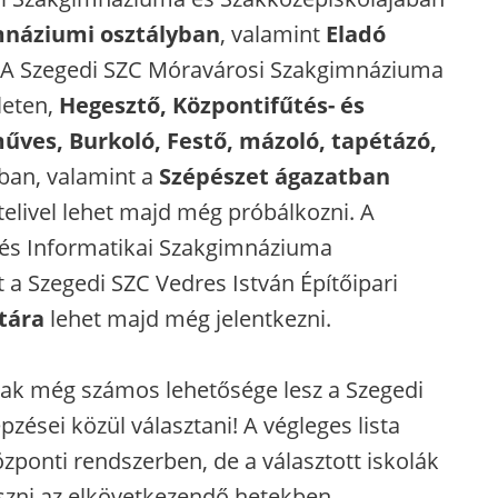
mnáziumi osztályban
, valamint
Eladó
A Szegedi SZC Móravárosi Szakgimnáziuma
leten,
Hegesztő, Központifűtés- és
űves, Burkoló, Festő, mázoló, tapétázó,
an, valamint a
Szépészet ágazatban
telivel lehet majd még próbálkozni. A
 és Informatikai Szakgimnáziuma
t a Szegedi SZC Vedres István Építőipari
tára
lehet majd még jelentkezni.
nnak még számos lehetősége lesz a Szegedi
zései közül választani! A végleges lista
özponti rendszerben, de a választott iskolák
szni az elkövetkezendő hetekben.