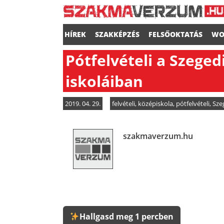
HÍREK
SZAKKÉPZÉS
FELSŐOKTATÁS
WO
Pótfelvételi a Szege
iskoláiban
2019. 04. 29.
felvételi
,
középiskola
,
pótfelvételi
,
Sze
szakmaverzum.hu
Hallgasd meg 1 percben