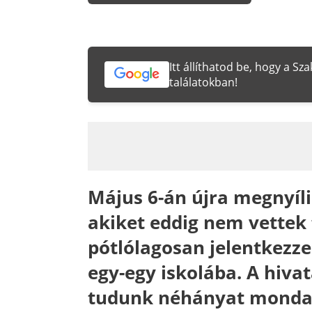
Itt állíthatod be, hogy a S
találatokban!
Május 6-án újra megnyíl
akiket eddig nem vettek 
pótlólagosan jelentkezze
egy-egy iskolába. A hiva
tudunk néhányat mondani