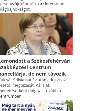
versenyzőjeként zárta az Intersteno-
világbajnokságot.
Lemondott a Székesfehérvári
Szakképzési Centrum
kancellárja, de nem távozik
ulcsár Szilvia hat év után adta vissza
ezetői megbízását. Vállalati
menedzserként dolgozik tovább a
centrumban.