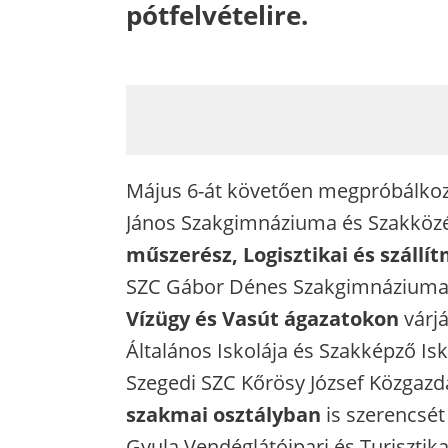
pótfelvételire.
Május 6-át követően megpróbálkozh
János Szakgimnáziuma és Szakköz
műszerész, Logisztikai és szállí
SZC Gábor Dénes Szakgimnáziuma 
Vízügy és Vasút ágazatokon
várjá
Általános Iskolája és Szakképző I
Szegedi SZC Kőrösy József Közga
szakmai osztályban
is szerencsét
Gyula Vendéglátóipari és Turiszti