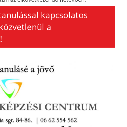
tanulással kapcsolatos
közvetlenül a
!