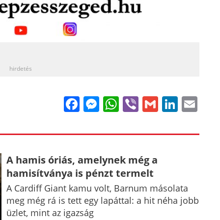
_
hirdetés
Facebook
Messenger
WhatsApp
Viber
Gmail
Linke
Em
A hamis óriás, amelynek még a
hamisítványa is pénzt termelt
A Cardiff Giant kamu volt, Barnum másolata
meg még rá is tett egy lapáttal: a hit néha jobb
üzlet, mint az igazság