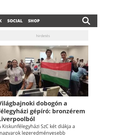
K
SOCIAL
SHOP
hirdetés
Világbajnoki dobogón a
dIn
ail
félegyházi gépíró: bronzérem
Liverpoolból
 Kiskunfélegyházi SzC két diákja a
magyarok legeredményesebb