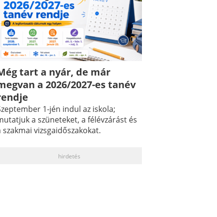
Még tart a nyár, de már
megvan a 2026/2027-es tanév
rendje
zeptember 1-jén indul az iskola;
utatjuk a szüneteket, a félévzárást és
a szakmai vizsgaidőszakokat.
hirdetés