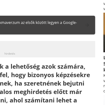
zakmaverzum az elsők között legyen a Google-
_
hirdetés
ik a lehetőség azok számára,
fel, hogy bizonyos képzésekre
K
v
nek, ha szeretnének bejutni
talos meghirdetés előtt már
, ahol számítani lehet a