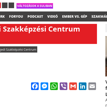
VÁLTOZÁSOK A SULIBAN
RK
FORYOU
PODCAST
VIDEÓ
EMBER VS. GÉP
SZAKMÁ
di Szakképzési Centrum
gedi Szakképzési Centrum
Facebook
Messenger
WhatsApp
Viber
Gmail
Linke
Em
A