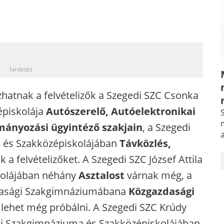
_
hirdetés
atnak a felvételizők a Szegedi SZC Csonka
épiskolája
Autószerelő, Autóelektronikai
S
m
tmányozási ügyintéző szakjain
, a Szegedi
és Szakközépiskolájában
Távközlés,
k a felvételizőket. A Szegedi SZC József Attila
skolájában néhány
Asztalost
várnak még, a
zdasági Szakgimnáziumábana
Közgazdasági
 lehet még próbálni. A Szegedi SZC Krúdy
kai Szakgimnáziuma és Szakközépiskolájában