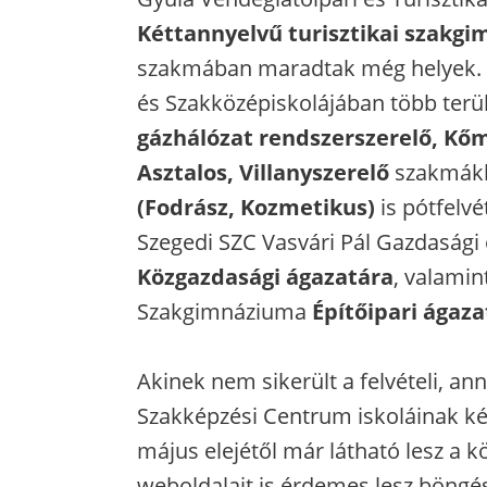
Kéttannyelvű turisztikai szakgi
szakmában maradtak még helyek. 
és Szakközépiskolájában több terü
gázhálózat rendszerszerelő, Kőm
Asztalos, Villanyszerelő
szakmákb
(Fodrász, Kozmetikus)
is pótfelvé
Szegedi SZC Vasvári Pál Gazdasági
Közgazdasági ágazatára
, valamin
Szakgimnáziuma
Építőipari ágaza
Akinek nem sikerült a felvételi, a
Szakképzési Centrum iskoláinak kép
május elejétől már látható lesz a k
weboldalait is érdemes lesz böngé