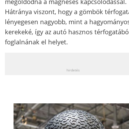
megoldódna a mágneses kapcsolódással.
Hátránya viszont, hogy a gömbök térfogat
lényegesen nagyobb, mint a hagyományo
kerekeké, így az autó hasznos térfogatábó
foglalnának el helyet.
_
hirdetés