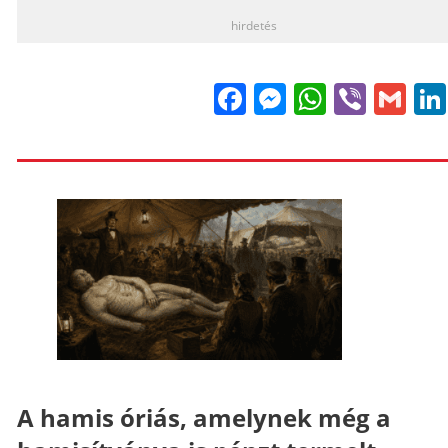
hirdetés
Facebook
Messenge
WhatsA
Viber
Gm
A hamis óriás, amelynek még a