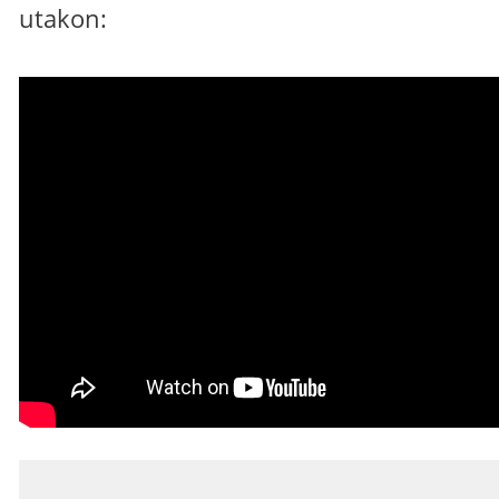
utakon:
_