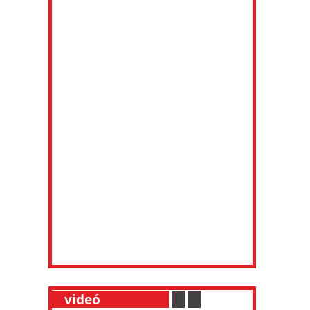
__
videó
___________
.
__
.
__