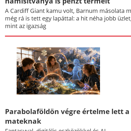
hamisítványa is pénzt termelt
A Cardiff Giant kamu volt, Barnum másolata 
még rá is tett egy lapáttal: a hit néha jobb üzlet
mint az igazság
Parabolaföldön végre értelme lett a
mateknak
Fantasyval, digitális eszközökkel és AI-