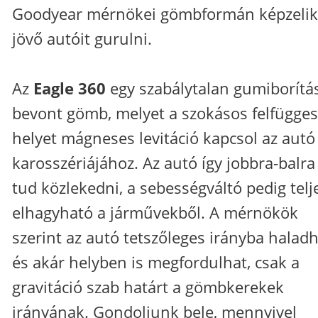
Goodyear mérnökei gömbformán képzelik 
jövő autóit gurulni.
Az
Eagle 360
egy szabálytalan gumiborítá
bevont gömb, melyet a szokásos felfügges
helyet mágneses levitáció kapcsol az autó
karosszériájához. Az autó így jobbra-balra 
tud közlekedni, a sebességváltó pedig tel
elhagyható a járművekből. A mérnökök
szerint az autó tetszőleges irányba haladh
és akár helyben is megfordulhat, csak a
gravitáció szab határt a gömbkerekek
irányának. Gondoljunk bele, mennyivel