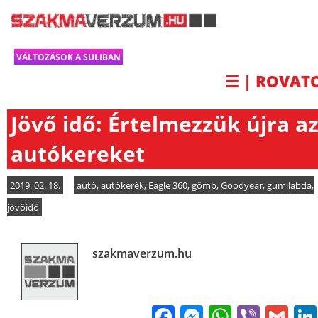
VÁLTOZÁSOK A SULIBAN
☰ | ROVAT
Jövő idő: Értelmezzük újra a
autókereket
2019. 02. 18.
autó
,
autókerék
,
Eagle 360
,
gömb
,
Goodyear
,
gumilabda
,
jövőidő
szakmaverzum.hu
Facebook
Messenge
WhatsA
Viber
Gm