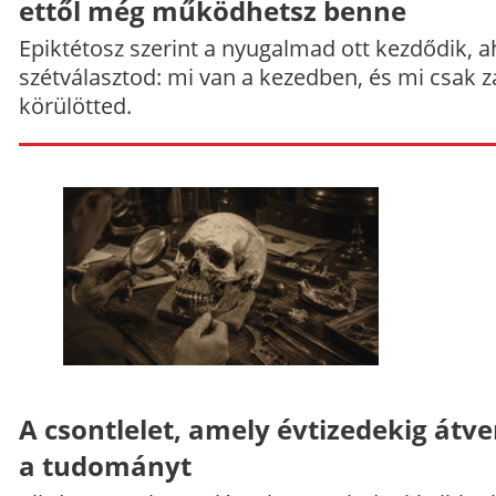
ettől még működhetsz benne
Epiktétosz szerint a nyugalmad ott kezdődik, a
szétválasztod: mi van a kezedben, és mi csak z
körülötted.
A csontlelet, amely évtizedekig átve
a tudományt