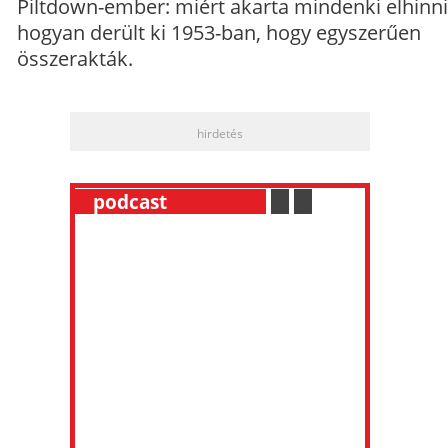
Piltdown-ember: miért akarta mindenki elhinni
hogyan derült ki 1953-ban, hogy egyszerűen
összerakták.
hirdetés
__
podcast
___________
.
__
.
__