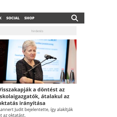
K
SOCIAL
SHOP
hirdetés
Visszakapják a döntést az
iskolaigazgatók, átalakul az
oktatás irányítása
annert Judit bejelentette, így alakítják
t az oktatást.