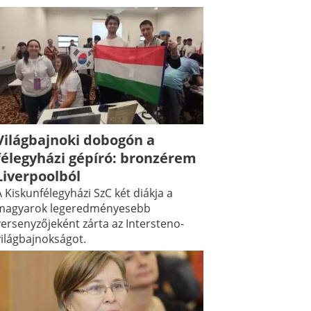
Világbajnoki dobogón a
félegyházi gépíró: bronzérem
Liverpoolból
 Kiskunfélegyházi SzC két diákja a
magyarok legeredményesebb
versenyzőjeként zárta az Intersteno-
világbajnokságot.