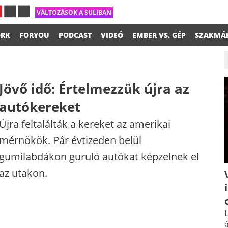
VÁLTOZÁSOK A SULIBAN
RK
FORYOU
PODCAST
VIDEÓ
EMBER VS. GÉP
SZAKMÁ
Jövő idő: Értelmezzük újra az
autókereket
Újra feltalálták a kereket az amerikai
mérnökök. Pár évtizeden belül
gumilabdákon guruló autókat képzelnek el
az utakon.
L
á