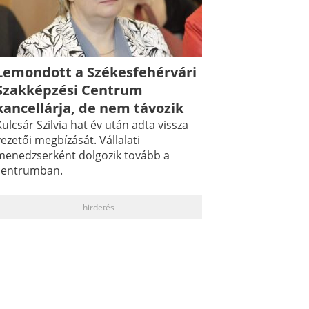
Lemondott a Székesfehérvári
Szakképzési Centrum
kancellárja, de nem távozik
ulcsár Szilvia hat év után adta vissza
ezetői megbízását. Vállalati
menedzserként dolgozik tovább a
centrumban.
hirdetés