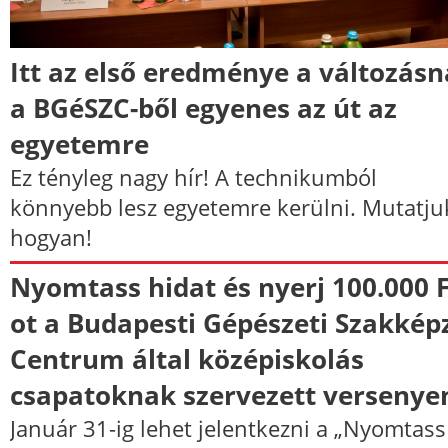
Itt az első eredménye a változásn
a BGéSZC-ből egyenes az út az
egyetemre
Ez tényleg nagy hír! A technikumból
könnyebb lesz egyetemre kerülni. Mutatju
hogyan!
Nyomtass hidat és nyerj 100.000 F
ot a Budapesti Gépészeti Szakkép
Centrum által középiskolás
csapatoknak szervezett versenye
Január 31-ig lehet jelentkezni a „Nyomtass