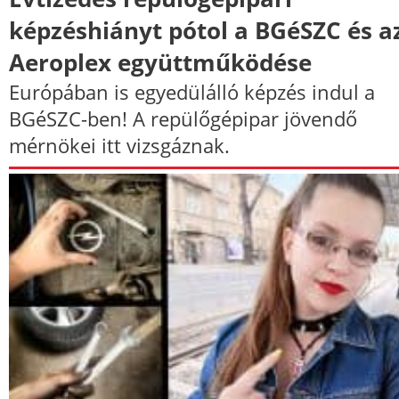
képzéshiányt pótol a BGéSZC és a
Aeroplex együttműködése
Európában is egyedülálló képzés indul a
BGéSZC-ben! A repülőgépipar jövendő
mérnökei itt vizsgáznak.