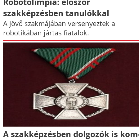
Robotolimpia: először
szakképzésben tanulókkal
A jövő szakmájában versenyeztek a
robotikában jártas fiatalok.
A szakképzésben dolgozók is kom