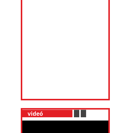
__
videó
___________
.
__
.
__