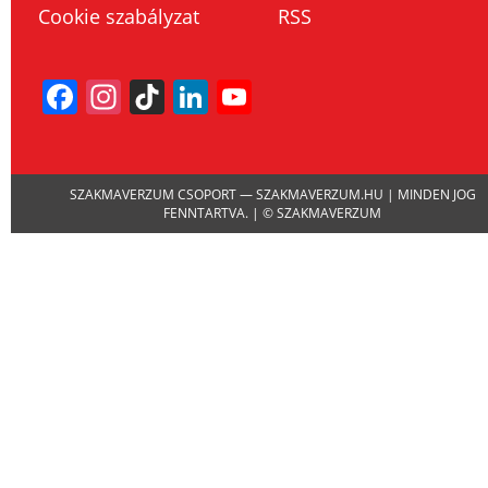
Cookie szabályzat
RSS
Facebook
Instagram
TikTok
LinkedIn
YouTube
Channel
SZAKMAVERZUM CSOPORT — SZAKMAVERZUM.HU | MINDEN JOG
FENNTARTVA. | © SZAKMAVERZUM