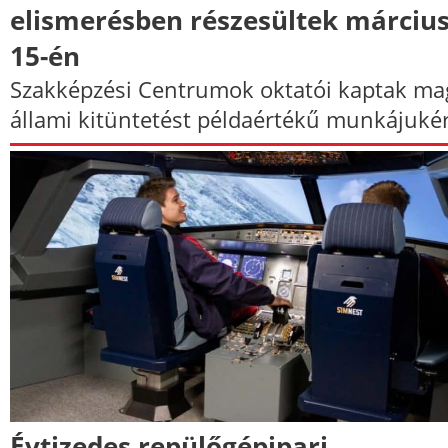
elismerésben részesültek márciu
15-én
Szakképzési Centrumok oktatói kaptak ma
állami kitüntetést példaértékű munkájukér
Évtizedes repülőgépipari