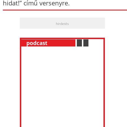
hidat!” című versenyre.
hirdetés
__
podcast
___________
.
__
.
__