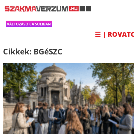
VÁLTOZÁSOK A SULIBAN
☰ | ROVAT
Cikkek:
BGéSZC