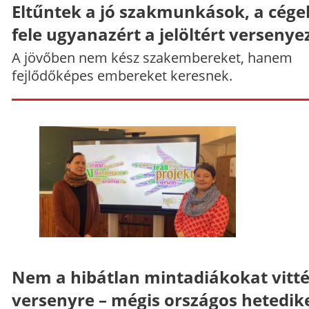
Eltűntek a jó szakmunkások, a cége
fele ugyanazért a jelöltért versenye
A jövőben nem kész szakembereket, hanem
fejlődőképes embereket keresnek.
Nem a hibátlan mintadiákokat vitt
versenyre – mégis országos hetedik