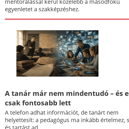
mentorálással kerül közelebb a másodfokú
egyenletet a szakképzéshez.
A tanár már nem mindentudó – és e
csak fontosabb lett
A telefon adhat információt, de tanárt nem
helyettesít: a pedagógus ma inkább értelmez, 
és tartást ad.