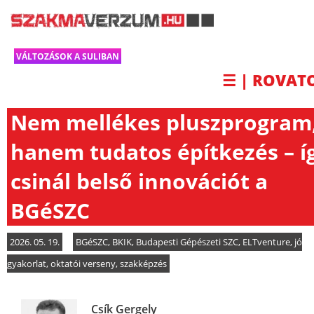
VÁLTOZÁSOK A SULIBAN
☰ | ROVAT
Nem mellékes pluszprogram
hanem tudatos építkezés – í
csinál belső innovációt a
BGéSZC
2026. 05. 19.
BGéSZC
,
BKIK
,
Budapesti Gépészeti SZC
,
ELTventure
,
jó
gyakorlat
,
oktatói verseny
,
szakképzés
Csík Gergely