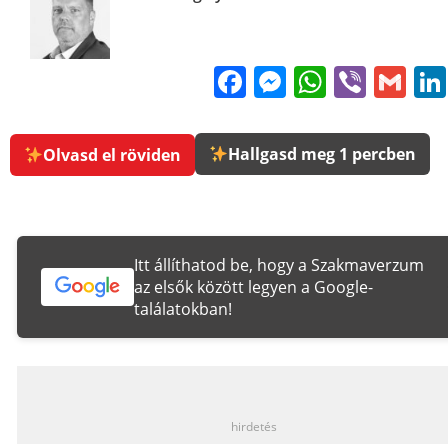
Facebook
Messenge
WhatsA
Viber
Gm
Hallgasd meg 1 percben
Olvasd el röviden
Itt állíthatod be, hogy a Szakmaverzum
az elsők között legyen a Google-
találatokban!
_
hirdetés