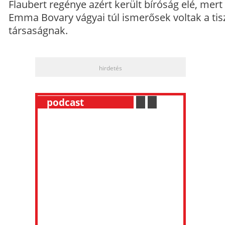
Flaubert regénye azért került bíróság elé, mert
Emma Bovary vágyai túl ismerősek voltak a tis
társaságnak.
hirdetés
__
podcast
___________
.
__
.
__