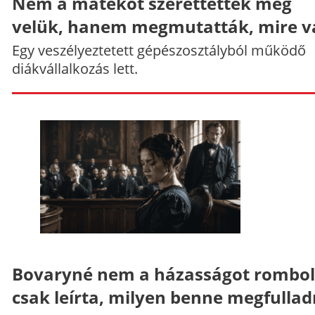
Nem a matekot szerettették meg
velük, hanem megmutatták, mire v
Egy veszélyeztetett gépészosztályból működő
diákvállalkozás lett.
Bovaryné nem a házasságot rombol
csak leírta, milyen benne megfullad