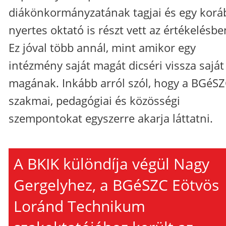
diákönkormányzatának tagjai és egy korá
nyertes oktató is részt vett az értékelésbe
Ez jóval több annál, mint amikor egy
intézmény saját magát dicséri vissza saját
magának. Inkább arról szól, hogy a BGéSZ
szakmai, pedagógiai és közösségi
szempontokat egyszerre akarja láttatni.
A BKIK különdíja végül Nagy
Gergelyhez, a BGéSZC Eötvös
Loránd Technikum