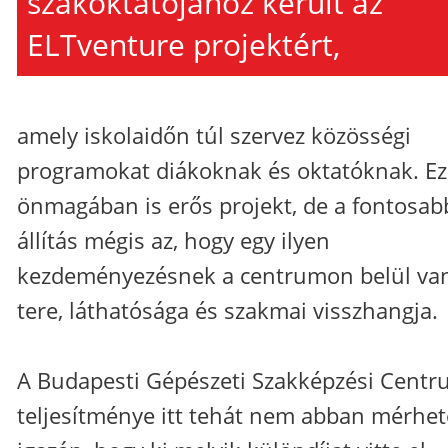
szakoktatójához került az
ELTventure projektért,
amely iskolaidőn túl szervez közösségi
programokat diákoknak és oktatóknak. Ez
önmagában is erős projekt, de a fontosab
állítás mégis az, hogy egy ilyen
kezdeményezésnek a centrumon belül va
tere, láthatósága és szakmai visszhangja.
A Budapesti Gépészeti Szakképzési Cent
teljesítménye itt tehát nem abban mérhe