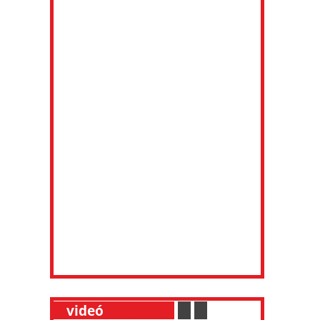
__
videó
___________
.
__
.
__