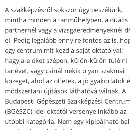
A szakképzésről sokszor úgy beszélünk,
mintha minden a tanműhelyben, a duális
partnernél vagy a vizsgaeredményeknél d
el. Pedig legalább ennyire fontos az is, ho
egy centrum mit kezd a saját oktatóival:
hagyja-e őket szépen, külön-külön túlélni 
tanévet, vagy csinál nekik olyan szakmai
közeget, ahol az ötletek, a jó gyakorlatok 
módszertani újítások láthatóvá válnak. A
Budapesti Gépészeti Szakképzési Centru
(BGéSZC) idei oktatói versenye inkább az
utóbbi kategória. Nem egy kipipálható be