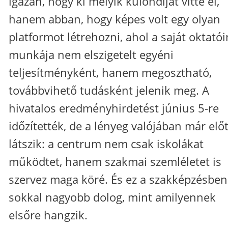
igazán, hogy ki melyik különdíjat vitte el,
hanem abban, hogy képes volt egy olyan
platformot létrehozni, ahol a saját oktató
munkája nem elszigetelt egyéni
teljesítményként, hanem megosztható,
továbbvihető tudásként jelenik meg. A
hivatalos eredményhirdetést június 5-re
időzítették, de a lényeg valójában már elő
látszik: a centrum nem csak iskolákat
működtet, hanem szakmai szemléletet is
szervez maga köré. És ez a szakképzésben
sokkal nagyobb dolog, mint amilyennek
elsőre hangzik.