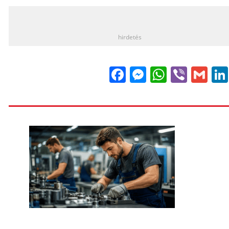
_
hirdetés
Facebook
Messenge
WhatsA
Viber
Gm