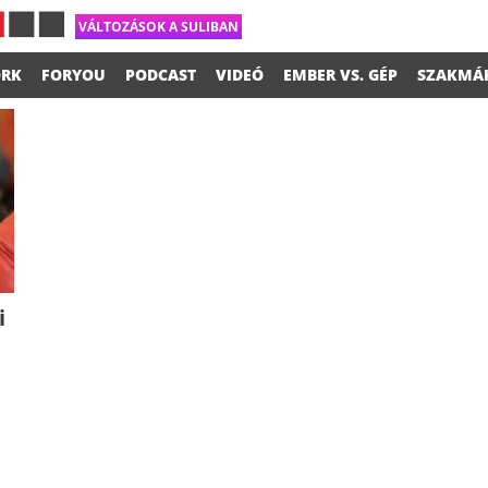
VÁLTOZÁSOK A SULIBAN
RK
FORYOU
PODCAST
VIDEÓ
EMBER VS. GÉP
SZAKMÁ
i