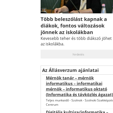
Több beleszólást kapnak a
diákok, fontos változások
jönnek az iskolákban
Kevesebb teher és több diákszó jöhet
az iskolákba.
hirdetés
Az Állásverzum ajánlatai
Mérnök tanár – mérnök
informatikus – informatikai
mérnök – informatikus oktató
(Informatika és távközlés ágazat)
Teljes munkaidő
-
Szolnok
-
Szolnoki Szakképzés
Centrum
Digitális kultúra/informatika –