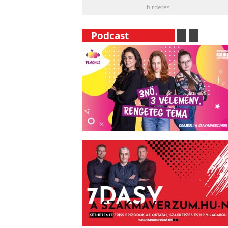
hirdetés
__
Podcast
__________
.
__
.
__