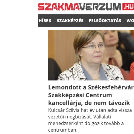
HÍREK
SZAKKÉPZÉS
FELSŐOKTATÁS
WO
Lemondott a Székesfehérvár
Szakképzési Centrum
kancellárja, de nem távozik
Kulcsár Szilvia hat év után adta vissza
vezetői megbízását. Vállalati
menedzserként dolgozik tovább a
centrumban.