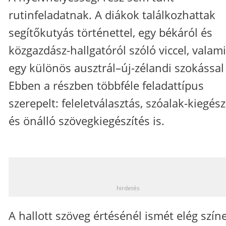
rutinfeladatnak. A diákok találkozhattak
segítőkutyás történettel, egy békáról és
közgazdász-hallgatóról szóló viccel, valam
egy különös ausztrál–új-zélandi szokással 
Ebben a részben többféle feladattípus
szerepelt: feleletválasztás, szóalak-kiegész
és önálló szövegkiegészítés is.
_
hirdetés
A hallott szöveg értésénél ismét elég szín