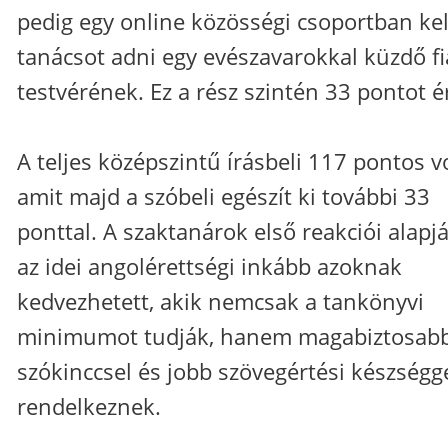
pedig egy online közösségi csoportban kel
tanácsot adni egy evészavarokkal küzdő fi
testvérének. Ez a rész szintén 33 pontot ér
A teljes középszintű írásbeli 117 pontos vo
amit majd a szóbeli egészít ki további 33
ponttal. A szaktanárok első reakciói alapj
az idei angolérettségi inkább azoknak
kedvezhetett, akik nemcsak a tankönyvi
minimumot tudják, hanem magabiztosab
szókinccsel és jobb szövegértési készségge
rendelkeznek.