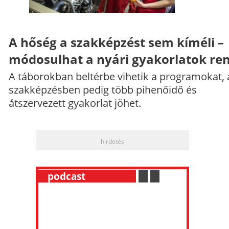
A hőség a szakképzést sem kíméli –
módosulhat a nyári gyakorlatok re
A táborokban beltérbe vihetik a programokat, 
szakképzésben pedig több pihenőidő és
átszervezett gyakorlat jöhet.
hirdetés
__
podcast
___________
.
__
.
__