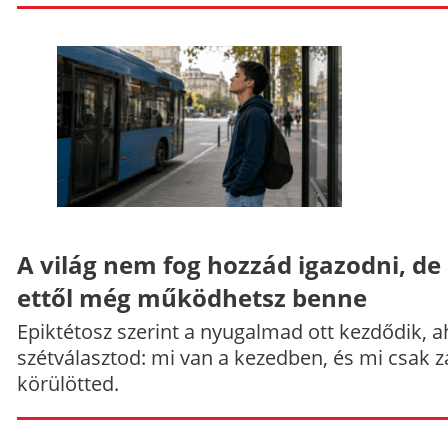
A világ nem fog hozzád igazodni, de
ettől még működhetsz benne
Epiktétosz szerint a nyugalmad ott kezdődik, a
szétválasztod: mi van a kezedben, és mi csak z
körülötted.