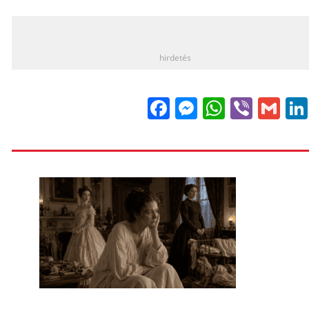
_
hirdetés
Facebook
Messenge
WhatsA
Viber
Gm