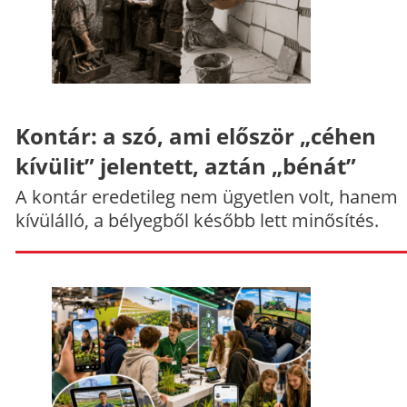
Kontár: a szó, ami először „céhen
kívülit” jelentett, aztán „bénát”
A kontár eredetileg nem ügyetlen volt, hanem
kívülálló, a bélyegből később lett minősítés.