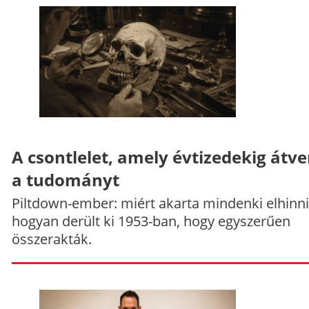
A csontlelet, amely évtizedekig átve
a tudományt
Piltdown-ember: miért akarta mindenki elhinni
hogyan derült ki 1953-ban, hogy egyszerűen
összerakták.