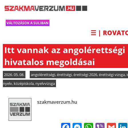
VÁLTOZÁSOK A SULIBAN
☰ | ROVAT
Itt vannak az angolérettségi
hivatalos megoldásai
2026. 05. 08.
angolérettségi
,
érettségi
,
érettségi 2026
,
érettségi vizsga
,
nyelv
,
középiskola
,
nyelvvizsga
szakmaverzum.hu
Facebook
Messenge
WhatsA
Viber
Gm