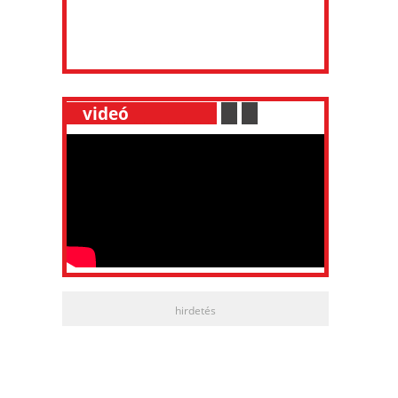
__
videó
___________
.
__
.
__
hirdetés