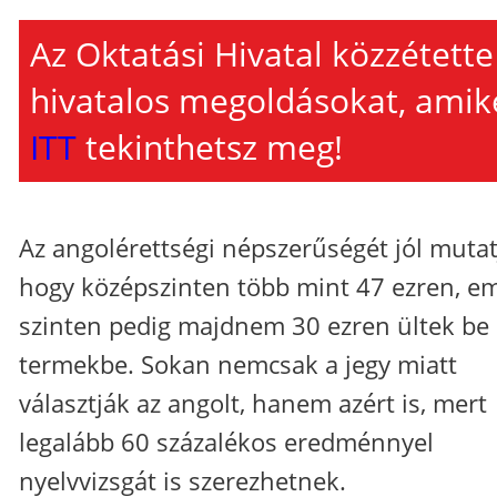
Az Oktatási Hivatal közzétette
hivatalos megoldásokat, amik
ITT
tekinthetsz meg!
Az angolérettségi népszerűségét jól mutat
hogy középszinten több mint 47 ezren, em
szinten pedig majdnem 30 ezren ültek be
termekbe. Sokan nemcsak a jegy miatt
választják az angolt, hanem azért is, mert
legalább 60 százalékos eredménnyel
nyelvvizsgát is szerezhetnek.