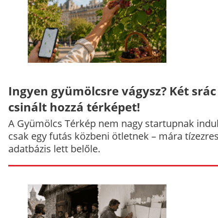
Ingyen gyümölcsre vágysz? Két srác
csinált hozzá térképet!
A Gyümölcs Térkép nem nagy startupnak indul
csak egy futás közbeni ötletnek – mára tízezre
adatbázis lett belőle.