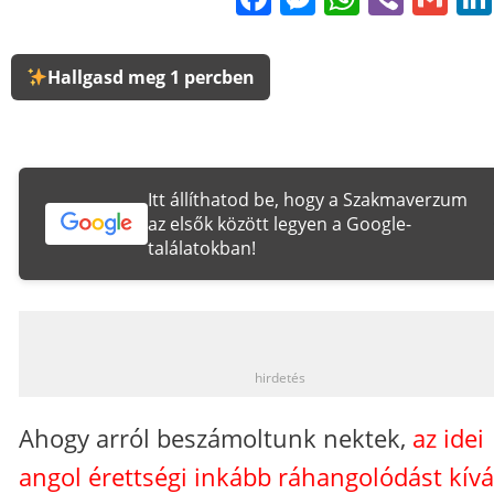
Hallgasd meg 1 percben
Itt állíthatod be, hogy a Szakmaverzum
az elsők között legyen a Google-
találatokban!
_
hirdetés
Ahogy arról beszámoltunk nektek,
az idei
angol érettségi inkább ráhangolódást kívá