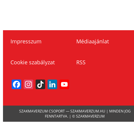
Impresszum
Médiaajánlat
Cookie szabályzat
RSS
Facebook
Instagram
TikTok
LinkedIn
YouTube
Channel
SZAKMAVERZUM CSOPORT — SZAKMAVERZUM.HU | MINDEN JOG
FENNTARTVA. | © SZAKMAVERZUM