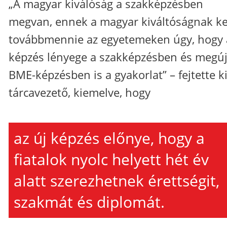
„A magyar kiválóság a szakképzésben
megvan, ennek a magyar kiváltóságnak ke
továbbmennie az egyetemeken úgy, hogy 
képzés lényege a szakképzésben és megúj
BME-képzésben is a gyakorlat” – fejtette ki
tárcavezető, kiemelve, hogy
az új képzés előnye, hogy a
fiatalok nyolc helyett hét év
alatt szerezhetnek érettségit,
szakmát és diplomát.