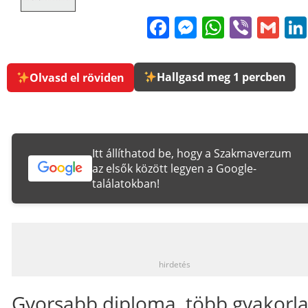
Facebook
Messenge
WhatsA
Viber
Gm
Hallgasd meg 1 percben
Olvasd el röviden
Itt állíthatod be, hogy a Szakmaverzum
az elsők között legyen a Google-
találatokban!
_
hirdetés
Gyorsabb diploma, több gyakorla