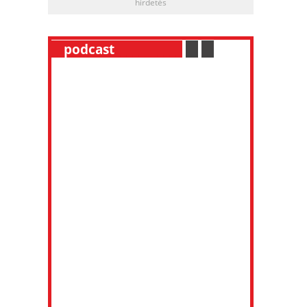
hirdetés
__
podcast
___________
.
__
.
__