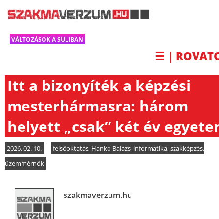
VÁLTOZÁSOK A SULIBAN
☰ | ROVAT
Itt a bizonyíték a képzési
mesterhármasra: három
helyett „csak” két év egyet
2026. 02. 10.
felsőoktatás
,
Hankó Balázs
,
informatika
,
szakképzés
,
üzemmérnök
szakmaverzum.hu