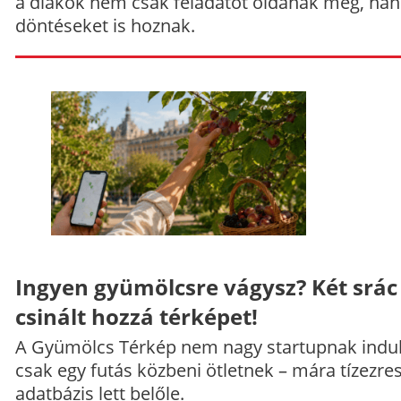
a diákok nem csak feladatot oldanak meg, ha
döntéseket is hoznak.
Ingyen gyümölcsre vágysz? Két srác
csinált hozzá térképet!
A Gyümölcs Térkép nem nagy startupnak indul
csak egy futás közbeni ötletnek – mára tízezre
adatbázis lett belőle.