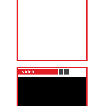
__
videó
___________
.
__
.
__