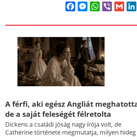
Facebook
Messenge
WhatsA
Viber
Gm
A férfi, aki egész Angliát meghatott
de a saját feleségét félretolta
Dickens a családi jóság nagy írója volt, de
Catherine története megmutatja, milyen hideg