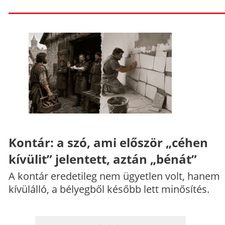
Kontár: a szó, ami először „céhen
kívülit” jelentett, aztán „bénát”
A kontár eredetileg nem ügyetlen volt, hanem
kívülálló, a bélyegből később lett minősítés.