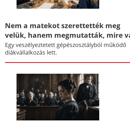
Nem a matekot szerettették meg
velük, hanem megmutatták, mire v
Egy veszélyeztetett gépészosztályból működő
diákvállalkozás lett.