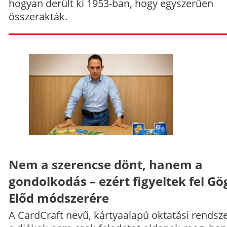
hogyan derült ki 1953-ban, hogy egyszerűen
összerakták.
Nem a szerencse dönt, hanem a
gondolkodás – ezért figyeltek fel Gö
Előd módszerére
A CardCraft nevű, kártyaalapú oktatási rendsze