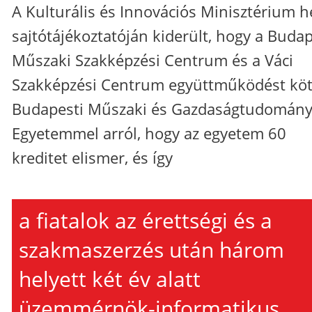
A Kulturális és Innovációs Minisztérium h
sajtótájékoztatóján kiderült, hogy a Budap
Műszaki Szakképzési Centrum és a Váci
Szakképzési Centrum együttműködést köt
Budapesti Műszaki és Gazdaságtudomány
Egyetemmel arról, hogy az egyetem 60
kreditet elismer, és így
a fiatalok az érettségi és a
szakmaszerzés után három
helyett két év alatt
üzemmérnök-informatikus