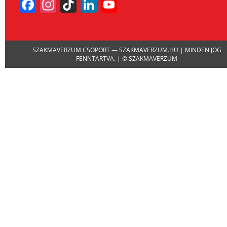
Facebook
Instagram
TikTok
LinkedIn
YouTube
Channel
SZAKMAVERZUM CSOPORT — SZAKMAVERZUM.HU | MINDEN JOG
FENNTARTVA. | © SZAKMAVERZUM