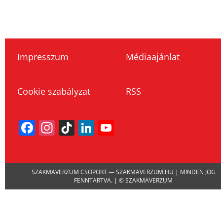
Impresszum
Médiaajánlat
Cookie szabályzat
RSS
Facebook
Instagram
TikTok
LinkedIn
YouTube
Channel
SZAKMAVERZUM CSOPORT — SZAKMAVERZUM.HU | MINDEN JOG
FENNTARTVA. | © SZAKMAVERZUM