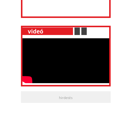
__
videó
___________
.
__
.
__
hirdetés