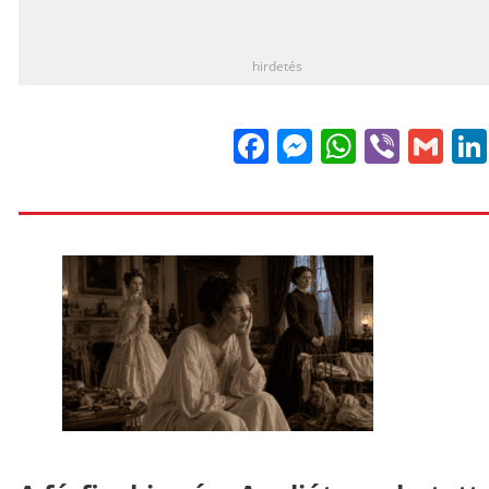
_
hirdetés
Facebook
Messenge
WhatsA
Viber
Gm