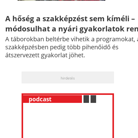
A hőség a szakképzést sem kíméli –
módosulhat a nyári gyakorlatok re
A táborokban beltérbe vihetik a programokat, 
szakképzésben pedig több pihenőidő és
átszervezett gyakorlat jöhet.
hirdetés
__
podcast
___________
.
__
.
__