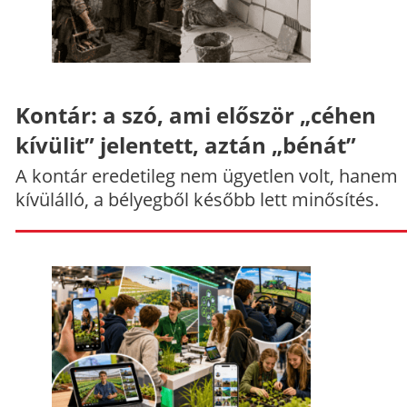
Kontár: a szó, ami először „céhen
kívülit” jelentett, aztán „bénát”
A kontár eredetileg nem ügyetlen volt, hanem
kívülálló, a bélyegből később lett minősítés.