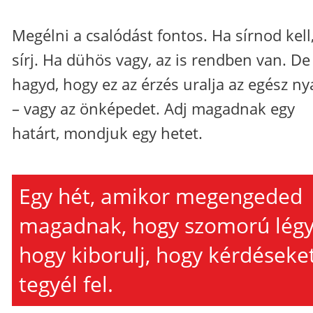
Megélni a csalódást fontos. Ha sírnod kell
sírj. Ha dühös vagy, az is rendben van. De
hagyd, hogy ez az érzés uralja az egész ny
– vagy az önképedet. Adj magadnak egy
határt, mondjuk egy hetet.
Egy hét, amikor megengeded
magadnak, hogy szomorú légy
hogy kiborulj, hogy kérdéseke
tegyél fel.