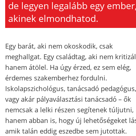
de legyen legalább egy ember
akinek elmondhatod.
Egy barát, aki nem okoskodik, csak
meghallgat. Egy családtag, aki nem kritizál
hanem átölel. Ha úgy érzed, ez sem elég,
érdemes szakemberhez fordulni.
Iskolapszichológus, tanácsadó pedagógus
vagy akár pályaválasztási tanácsadó – ők
nemcsak a lelki részen segítenek túljutni,
hanem abban is, hogy új lehetőségeket lá
amik talán eddig eszedbe sem jutottak.