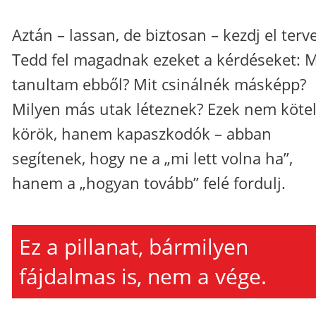
Aztán – lassan, de biztosan – kezdj el terve
Tedd fel magadnak ezeket a kérdéseket: M
tanultam ebből? Mit csinálnék másképp?
Milyen más utak léteznek? Ezek nem köte
körök, hanem kapaszkodók – abban
segítenek, hogy ne a „mi lett volna ha”,
hanem a „hogyan tovább” felé fordulj.
Ez a pillanat, bármilyen
fájdalmas is, nem a vége.