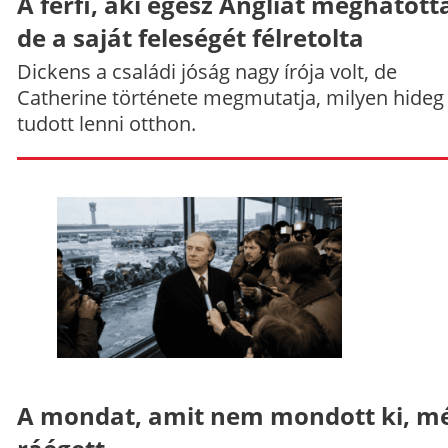
A férfi, aki egész Angliát meghatott
de a saját feleségét félretolta
Dickens a családi jóság nagy írója volt, de
Catherine története megmutatja, milyen hideg
tudott lenni otthon.
A mondat, amit nem mondott ki, mé