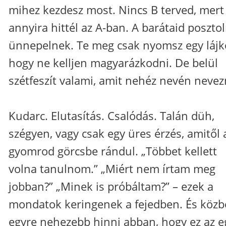
mihez kezdesz most. Nincs B terved, mert
annyira hittél az A-ban. A barátaid poszto
ünnepelnek. Te meg csak nyomsz egy lájk
hogy ne kelljen magyarázkodni. De belül
szétfeszít valami, amit nehéz nevén nevez
Kudarc. Elutasítás. Csalódás. Talán düh,
szégyen, vagy csak egy üres érzés, amitől 
gyomrod görcsbe rándul. „Többet kellett
volna tanulnom.” „Miért nem írtam meg
jobban?” „Minek is próbáltam?” – ezek a
mondatok keringenek a fejedben. És köz
egyre nehezebb hinni abban, hogy ez az e