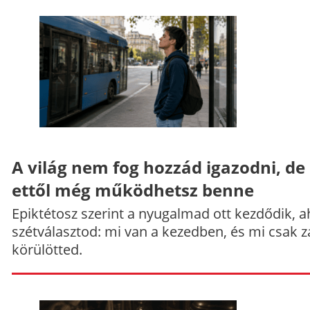
A világ nem fog hozzád igazodni, de
ettől még működhetsz benne
Epiktétosz szerint a nyugalmad ott kezdődik, a
szétválasztod: mi van a kezedben, és mi csak z
körülötted.