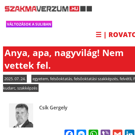
VÁLTOZÁSOK A SULIBAN
☰ | ROVAT
Anya, apa, nagyvilág! Nem
vettek fel.
2025. 07. 24.
egyetem
,
felsőoktatás
,
felsőoktatási szakképzés
,
felvétli
,
kudarc
,
szakképzés
Csík Gergely
Facebook
Messenge
WhatsA
Viber
Gm