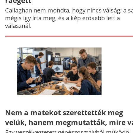
ráégett
Callaghan nem mondta, hogy nincs válság; a sa
mégis így írta meg, és a kép erősebb lett a
válasznál.
Nem a matekot szerettették meg
velük, hanem megmutatták, mire v
Egy veszélyeztetett gépészosztályból működő