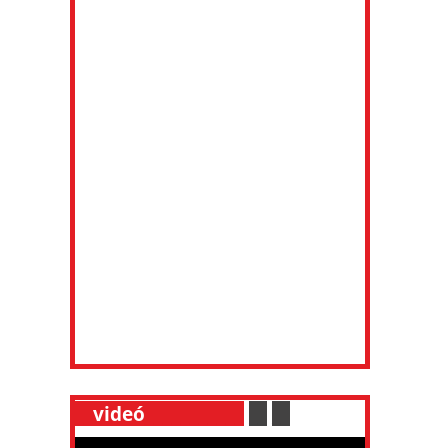
__
videó
___________
.
__
.
__