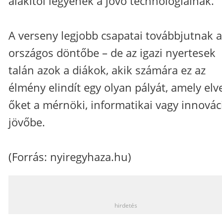
alakítói legyenek a jövő technológiáinak.
A verseny legjobb csapatai továbbjutnak a
országos döntőbe – de az igazi nyertesek
talán azok a diákok, akik számára ez az
élmény elindít egy olyan pályát, amely elv
őket a mérnöki, informatikai vagy innovác
jövőbe.
(Forrás:
nyiregyhaza.hu
)
_
hirdetés