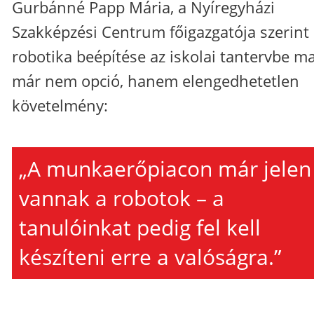
Gurbánné Papp Mária, a Nyíregyházi
Szakképzési Centrum főigazgatója szerint
robotika beépítése az iskolai tantervbe m
már nem opció, hanem elengedhetetlen
követelmény:
„A munkaerőpiacon már jelen
vannak a robotok – a
tanulóinkat pedig fel kell
készíteni erre a valóságra.”