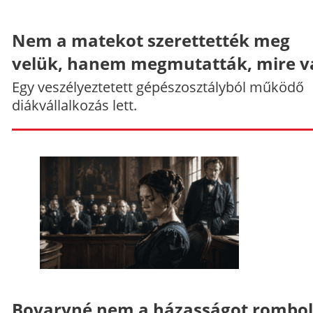
Nem a matekot szerettették meg
velük, hanem megmutatták, mire v
Egy veszélyeztetett gépészosztályból működő
diákvállalkozás lett.
Bovaryné nem a házasságot rombol