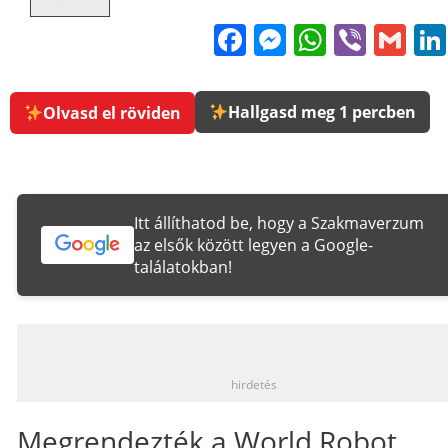
Facebook
Messenge
WhatsA
Viber
Gm
Hallgasd meg 1 percben
Olvasd el röviden
Itt állíthatod be, hogy a Szakmaverzum
az elsők között legyen a Google-
találatokban!
_
hirdetés
Megrendezték a World Robot