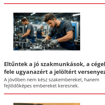
Eltűntek a jó szakmunkások, a cége
fele ugyanazért a jelöltért versenye
A jövőben nem kész szakembereket, hanem
fejlődőképes embereket keresnek.