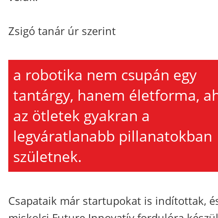
Zsigó tanár úr szerint
a robotika nem csupán egy
tantárgy, hanem életforma, a
az ötletek gyakran a
legváratlanabb pillanatokban
születnek.
Csapataik már startupokat is indítottak, é
miskolci Future Innovatív fordulóra készü