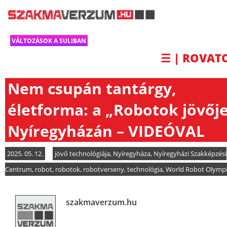
VÁLTOZÁSOK A SULIBAN
☰ | ROVAT
Nem csupán tantárgy,
életforma: a „Robotok jövőj
Nyíregyházán – VIDEÓVAL​​
2025. 05. 12.
jövő technológiája
,
Nyíregyháza
,
Nyíregyházi Szakképzési
Centrum
,
robot
,
robotok
,
robotverseny
,
technológia
,
World Robot Olymp
szakmaverzum.hu