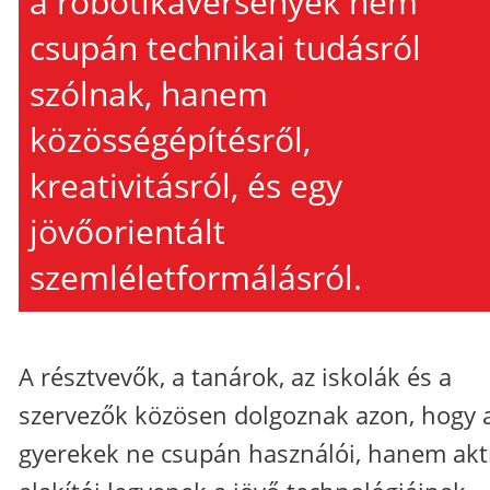
a robotikaversenyek nem
csupán technikai tudásról
szólnak, hanem
közösségépítésről,
kreativitásról, és egy
jövőorientált
szemléletformálásról.
A résztvevők, a tanárok, az iskolák és a
szervezők közösen dolgoznak azon, hogy 
gyerekek ne csupán használói, hanem akt