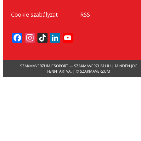
Cookie szabályzat
RSS
Facebook
Instagram
TikTok
LinkedIn
YouTube
Channel
SZAKMAVERZUM CSOPORT — SZAKMAVERZUM.HU | MINDEN JOG
FENNTARTVA. | © SZAKMAVERZUM