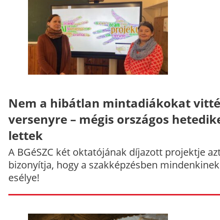
Nem a hibátlan mintadiákokat vitt
versenyre – mégis országos hetedik
lettek
A BGéSZC két oktatójának díjazott projektje az
bizonyítja, hogy a szakképzésben mindenkinek
esélye!