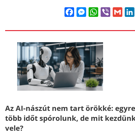
Facebook
Messenge
WhatsA
Viber
Gm
Az AI-nászút nem tart örökké: egyr
több időt spórolunk, de mit kezdün
vele?