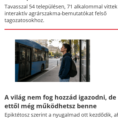
Tavasszal 54 településen, 71 alkalommal vittek
interaktív agrárszakma-bemutatókat felső
tagozatosokhoz.
A világ nem fog hozzád igazodni, de
ettől még működhetsz benne
Epiktétosz szerint a nyugalmad ott kezdődik, a