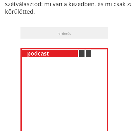
szétválasztod: mi van a kezedben, és mi csak z
körülötted.
hirdetés
__
podcast
___________
.
__
.
__