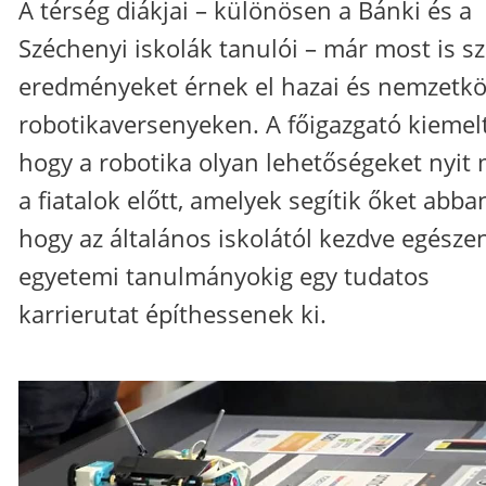
A térség diákjai – különösen a Bánki és a
Széchenyi iskolák tanulói – már most is s
eredményeket érnek el hazai és nemzetkö
robotikaversenyeken. A főigazgató kiemelt
hogy a robotika olyan lehetőségeket nyit
a fiatalok előtt, amelyek segítik őket abba
hogy az általános iskolától kezdve egésze
egyetemi tanulmányokig egy tudatos
karrierutat építhessenek ki.