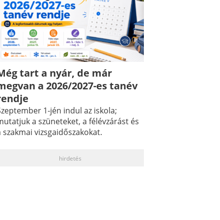
Még tart a nyár, de már
megvan a 2026/2027-es tanév
rendje
zeptember 1-jén indul az iskola;
utatjuk a szüneteket, a félévzárást és
a szakmai vizsgaidőszakokat.
hirdetés