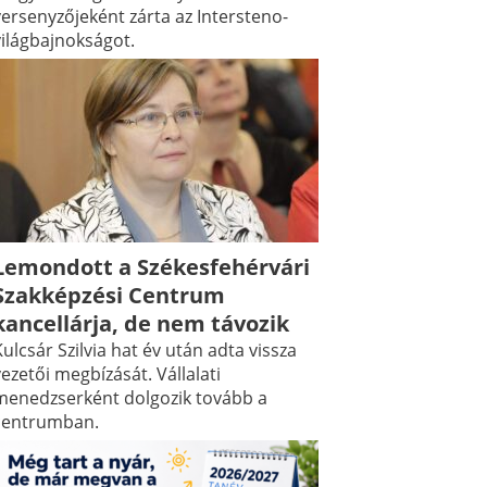
versenyzőjeként zárta az Intersteno-
világbajnokságot.
Lemondott a Székesfehérvári
Szakképzési Centrum
kancellárja, de nem távozik
ulcsár Szilvia hat év után adta vissza
ezetői megbízását. Vállalati
menedzserként dolgozik tovább a
centrumban.