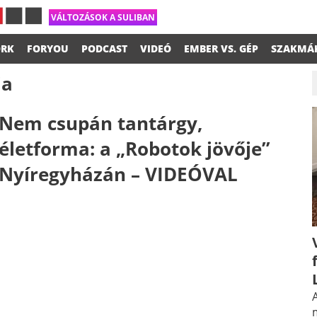
VÁLTOZÁSOK A SULIBAN
RK
FORYOU
PODCAST
VIDEÓ
EMBER VS. GÉP
SZAKMÁ
ja
Nem csupán tantárgy,
életforma: a „Robotok jövője”
Nyíregyházán – VIDEÓVAL​​
A