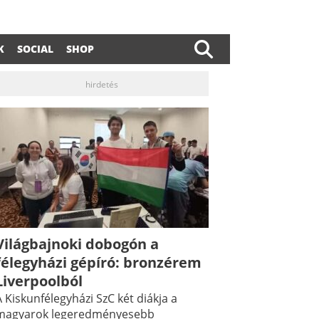
K
SOCIAL
SHOP
hirdetés
Világbajnoki dobogón a
félegyházi gépíró: bronzérem
Liverpoolból
 Kiskunfélegyházi SzC két diákja a
magyarok legeredményesebb