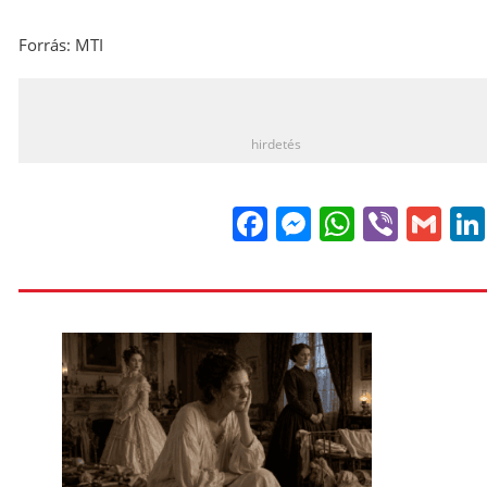
Forrás: MTI
_
hirdetés
Facebook
Messenge
WhatsA
Viber
Gm