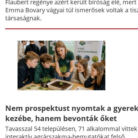
Flaubert regénye azért került bíróság elé, mert
Emma Bovary vágyai túl ismerősek voltak a tis
társaságnak.
Nem prospektust nyomtak a gyere
kezébe, hanem bevonták őket
Tavasszal 54 településen, 71 alkalommal vittek
interaktív agrárszakma-bemutatókat felső