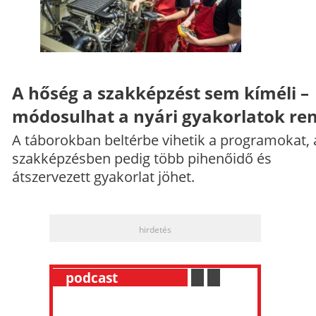
A hőség a szakképzést sem kíméli –
módosulhat a nyári gyakorlatok re
A táborokban beltérbe vihetik a programokat, 
szakképzésben pedig több pihenőidő és
átszervezett gyakorlat jöhet.
hirdetés
__
podcast
___________
.
__
.
__