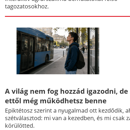
tagozatosokhoz.
A világ nem fog hozzád igazodni, de
ettől még működhetsz benne
Epiktétosz szerint a nyugalmad ott kezdődik, a
szétválasztod: mi van a kezedben, és mi csak z
körülötted.