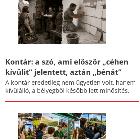
Kontár: a szó, ami először „céhen
kívülit” jelentett, aztán „bénát”
A kontár eredetileg nem ügyetlen volt, hanem
kívülálló, a bélyegből később lett minősítés.