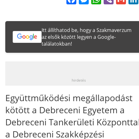
Itt állíthatod be, hogy a Szakmaverzum
az elsők között legyen a Google-
találatokban!
_
hirdetés
Együttműködési megállapodást
kötött a Debreceni Egyetem a
Debreceni Tankerületi Központtal
a Debreceni Szakképzési