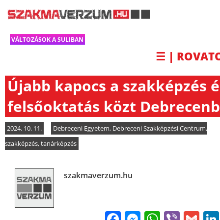
VÁLTOZÁSOK A SULIBAN
☰ | ROVAT
Újabb kapocs a szakképzés é
felsőoktatás közt Debrecen
2024. 10. 11.
Debreceni Egyetem
,
Debreceni Szakképzési Centrum
,
szakképzés
,
tanárképzés
szakmaverzum.hu
Facebook
Messenge
WhatsA
Viber
Gm