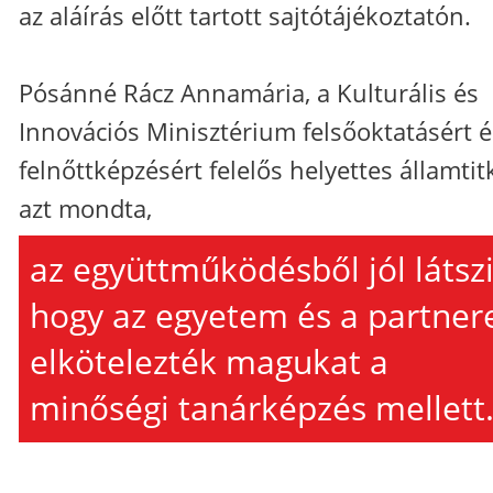
az aláírás előtt tartott sajtótájékoztatón.
Pósánné Rácz Annamária, a Kulturális és
Innovációs Minisztérium felsőoktatásért é
felnőttképzésért felelős helyettes államtit
azt mondta,
az együttműködésből jól látszi
hogy az egyetem és a partner
elkötelezték magukat a
minőségi tanárképzés mellett