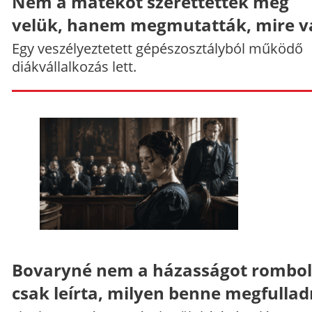
Nem a matekot szerettették meg
velük, hanem megmutatták, mire v
Egy veszélyeztetett gépészosztályból működő
diákvállalkozás lett.
Bovaryné nem a házasságot rombol
csak leírta, milyen benne megfullad