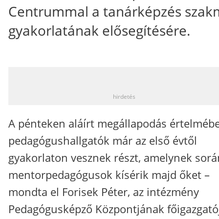
Centrummal a tanárképzés szak
gyakorlatának elősegítésére.
_
hirdetés
A pénteken aláírt megállapodás értelméb
pedagógushallgatók már az első évtől
gyakorlaton vesznek részt, amelynek sorá
mentorpedagógusok kísérik majd őket –
mondta el Forisek Péter, az intézmény
Pedagógusképző Központjának főigazgató