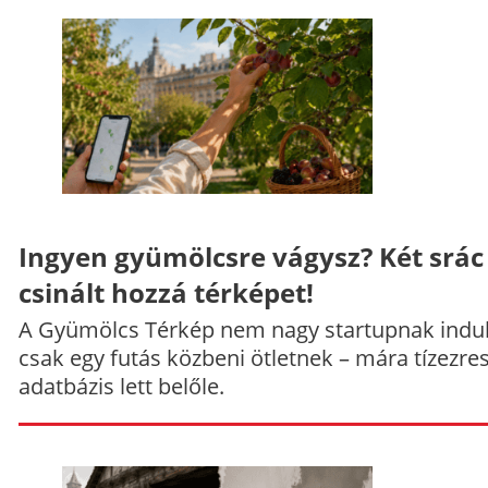
Ingyen gyümölcsre vágysz? Két srác
csinált hozzá térképet!
A Gyümölcs Térkép nem nagy startupnak indul
csak egy futás közbeni ötletnek – mára tízezre
adatbázis lett belőle.