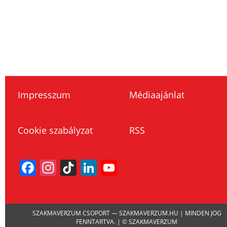
Impresszum
Médiaajánlat
Cookie szabályzat
RSS
Facebook
Instagram
TikTok
LinkedIn
YouTube
Channel
SZAKMAVERZUM CSOPORT — SZAKMAVERZUM.HU | MINDEN JOG
FENNTARTVA. | © SZAKMAVERZUM