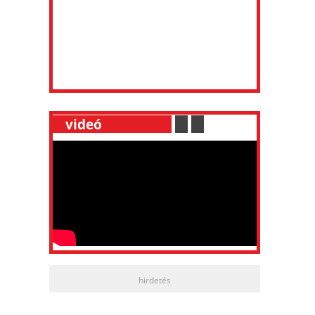
__
videó
___________
.
__
.
__
hirdetés