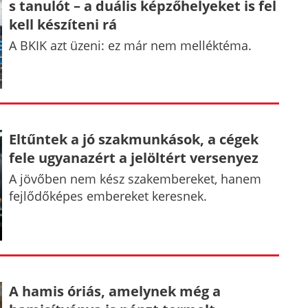
s tanulót – a duális képzőhelyeket is fel
kell készíteni rá
A BKIK azt üzeni: ez már nem melléktéma.
Eltűntek a jó szakmunkások, a cégek
fele ugyanazért a jelöltért versenyez
A jövőben nem kész szakembereket, hanem
fejlődőképes embereket keresnek.
A hamis óriás, amelynek még a