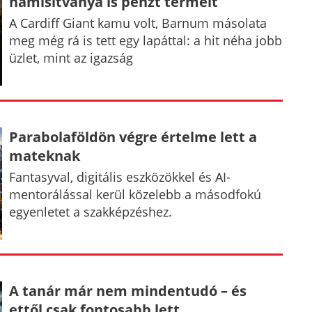
hamisítványa is pénzt termelt
A Cardiff Giant kamu volt, Barnum másolata
meg még rá is tett egy lapáttal: a hit néha jobb
üzlet, mint az igazság
Parabolaföldön végre értelme lett a
mateknak
Fantasyval, digitális eszközökkel és AI-
mentorálással kerül közelebb a másodfokú
egyenletet a szakképzéshez.
A tanár már nem mindentudó – és
ettől csak fontosabb lett