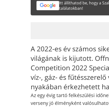
Itt állíthatod be, hogy a S
találatokban!
A 2022-es év számos sike
világának is kijutott. Off
Competition 2022 Special
víz-, gáz- és fűtésszere
nyakában érkezhetett h
Az egy évig tartó felkészülési idő
verseny jó élményként valósulhato