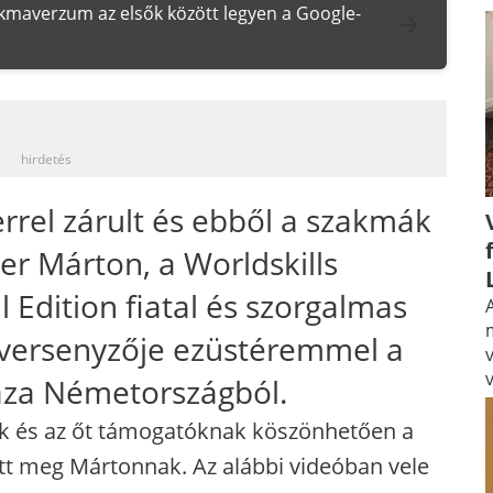
zakmaverzum az elsők között legyen a Google-
_
hirdetés
rrel zárult és ebből a szakmák
ner Márton, a Worldskills
 Edition fiatal és szorgalmas
A
lő versenyzője ezüstéremmel a
aza Németországból.
nek és az őt támogatóknak köszönhetően a
tt meg Mártonnak. Az alábbi videóban vele