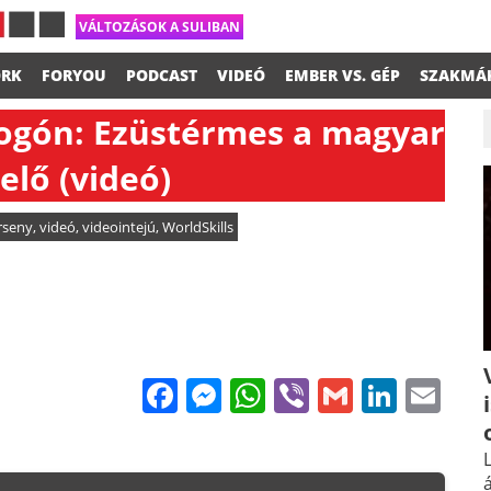
VÁLTOZÁSOK A SULIBAN
RK
FORYOU
PODCAST
VIDEÓ
EMBER VS. GÉP
SZAKMÁ
ogón: Ezüstérmes a magyar
relő (videó)
rseny
,
videó
,
videointejú
,
WorldSkills
Facebook
Messenger
WhatsApp
Viber
Gmail
Linke
Em
L
á