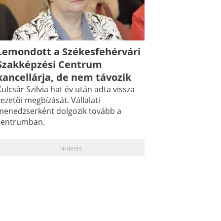
Lemondott a Székesfehérvári
Szakképzési Centrum
kancellárja, de nem távozik
ulcsár Szilvia hat év után adta vissza
ezetői megbízását. Vállalati
menedzserként dolgozik tovább a
centrumban.
hirdetés