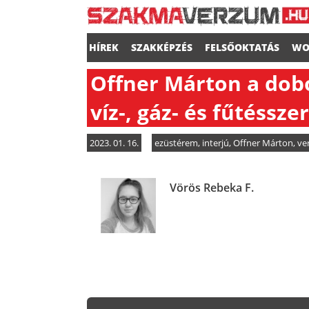
HÍREK
SZAKKÉPZÉS
FELSŐOKTATÁS
WO
Offner Márton a dob
víz-, gáz- és fűtéssze
2023. 01. 16.
ezüstérem
,
interjú
,
Offner Márton
,
ve
Vörös Rebeka F.