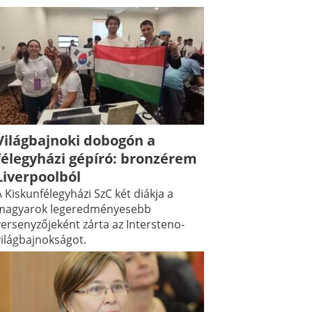
Világbajnoki dobogón a
félegyházi gépíró: bronzérem
Liverpoolból
 Kiskunfélegyházi SzC két diákja a
magyarok legeredményesebb
versenyzőjeként zárta az Intersteno-
világbajnokságot.