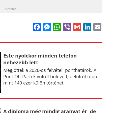
hirdetés
Facebook
Messenger
WhatsApp
Viber
Gmail
Linke
Em
Este nyolckor minden telefon
nehezebb lett
Megjöttek a 2026-os felvételi ponthatárok. A
Pont Ott Parti kívülről buli volt, belülről több
mint 140 ezer külön történet.
A diploma még mindig aranyat ér, de