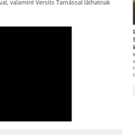
ával, valamint Versits Tamással láthatnak
K
v
_