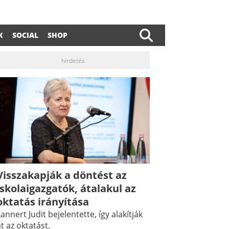
K
SOCIAL
SHOP
hirdetés
Visszakapják a döntést az
dIn
ail
iskolaigazgatók, átalakul az
oktatás irányítása
annert Judit bejelentette, így alakítják
t az oktatást.