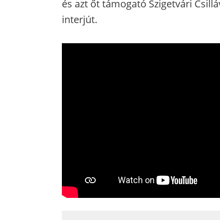
és azt őt támogató Szigetvári Csill
interjút.