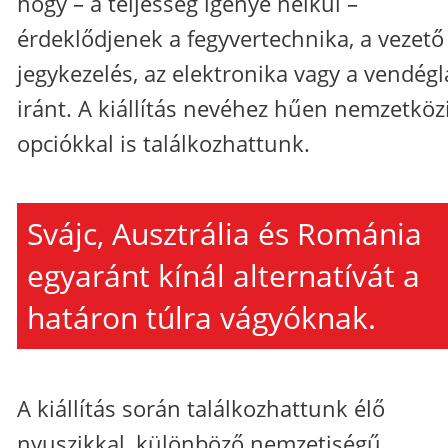
hogy – a teljesség igénye nélkül –
érdeklődjenek a fegyvertechnika, a vezető
jegykezelés, az elektronika vagy a vendégl
iránt. A kiállítás nevéhez hűen nemzetköz
opciókkal is találkozhattunk.
Svájc, Ausztrália és Románia
egyaránt kínál alternatívát a
határon túlra vágyóknak.
A kiállítás során találkozhattunk élő
nyuszikkal, különböző nemzetiségű