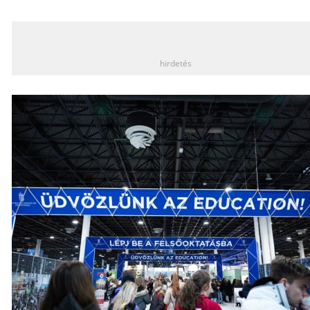
_
hirdetés