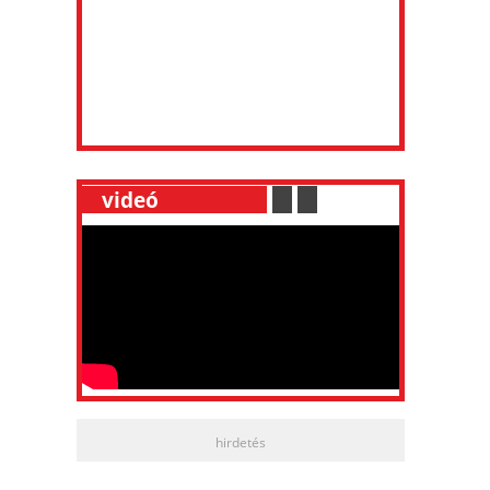
__
videó
___________
.
__
.
__
hirdetés