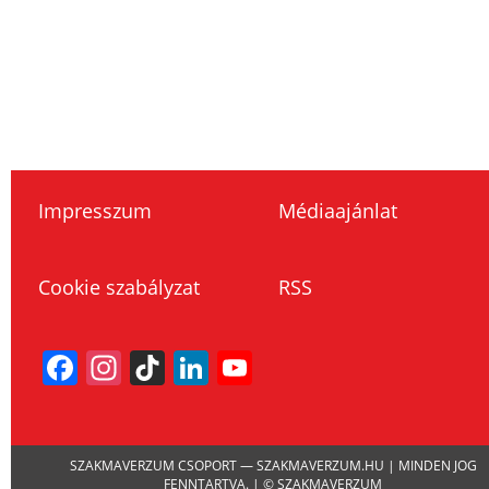
Impresszum
Médiaajánlat
Cookie szabályzat
RSS
Facebook
Instagram
TikTok
LinkedIn
YouTube
Channel
SZAKMAVERZUM CSOPORT — SZAKMAVERZUM.HU | MINDEN JOG
FENNTARTVA. | © SZAKMAVERZUM