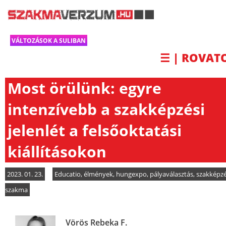
VÁLTOZÁSOK A SULIBAN
☰ | ROVAT
Most örülünk: egyre
intenzívebb a szakképzési
jelenlét a felsőoktatási
kiállításokon
2023. 01. 23.
Educatio
,
élmények
,
hungexpo
,
pályaválasztás
,
szakképz
szakma
Vörös Rebeka F.