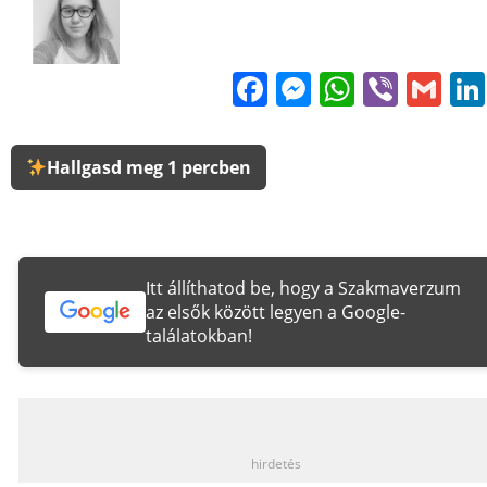
Facebook
Messenge
WhatsA
Viber
Gm
Hallgasd meg 1 percben
Itt állíthatod be, hogy a Szakmaverzum
az elsők között legyen a Google-
találatokban!
_
hirdetés