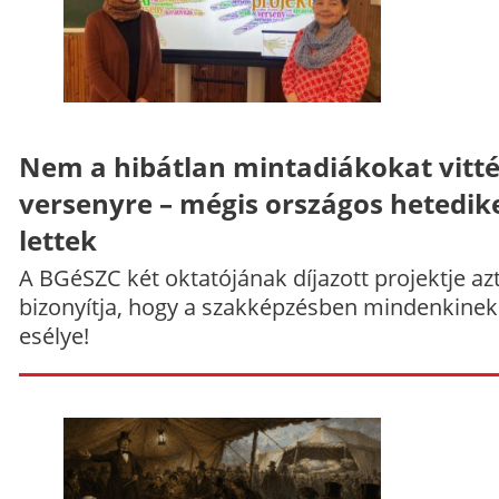
Nem a hibátlan mintadiákokat vitt
versenyre – mégis országos hetedik
lettek
A BGéSZC két oktatójának díjazott projektje az
bizonyítja, hogy a szakképzésben mindenkinek
esélye!