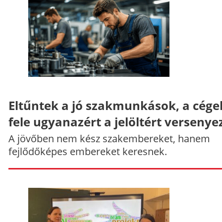
Eltűntek a jó szakmunkások, a cége
fele ugyanazért a jelöltért versenye
A jövőben nem kész szakembereket, hanem
fejlődőképes embereket keresnek.