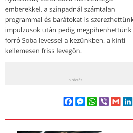
emberekkel, a színpadnál számtalan
programmal és barátokat is szerezhettünk
impulzusok után pedig megpihenhettünk
forró Soba levessel a kezünkben, a kinti
kellemesen friss levegőn.
_
hirdetés
Facebook
Messenge
WhatsA
Viber
Gm