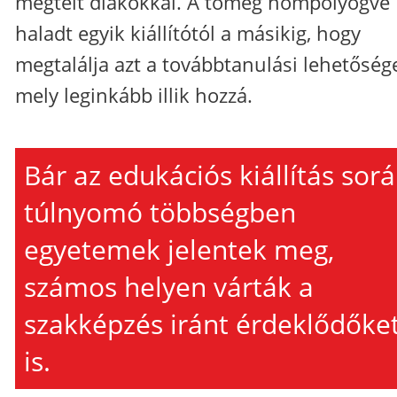
megtelt diákokkal. A tömeg hömpölyögve
haladt egyik kiállítótól a másikig, hogy
megtalálja azt a továbbtanulási lehetősége
mely leginkább illik hozzá.
Bár az edukációs kiállítás sor
túlnyomó többségben
egyetemek jelentek meg,
számos helyen várták a
szakképzés iránt érdeklődőke
is.