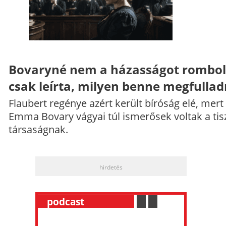
Bovaryné nem a házasságot rombol
csak leírta, milyen benne megfullad
Flaubert regénye azért került bíróság elé, mert
Emma Bovary vágyai túl ismerősek voltak a tis
társaságnak.
hirdetés
__
podcast
___________
.
__
.
__