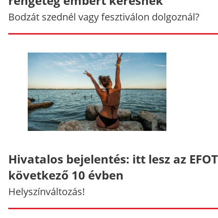
rengeteg embert keresnek
Bodzát szednél vagy fesztiválon dolgoznál?
Hivatalos bejelentés: itt lesz az EFO
következő 10 évben
Helyszínváltozás!