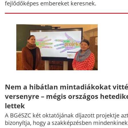
fejlődőképes embereket keresnek.
Nem a hibátlan mintadiákokat vitt
versenyre – mégis országos hetedik
lettek
A BGéSZC két oktatójának díjazott projektje az
bizonyítja, hogy a szakképzésben mindenkinek