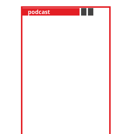
__
podcast
___________
.
__
.
__