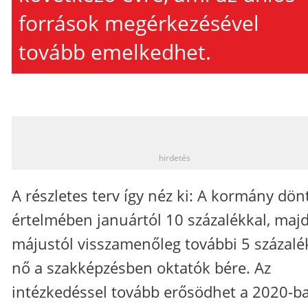
források megérkezésével
tovább emelkedhet.
_
hirdetés
A részletes terv így néz ki: A kormány dön
értelmében januártól 10 százalékkal, maj
májustól visszamenőleg további 5 százalé
nő a szakképzésben oktatók bére. Az
intézkedéssel tovább erősödhet a 2020-b