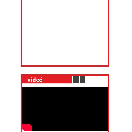
__
videó
___________
.
__
.
__