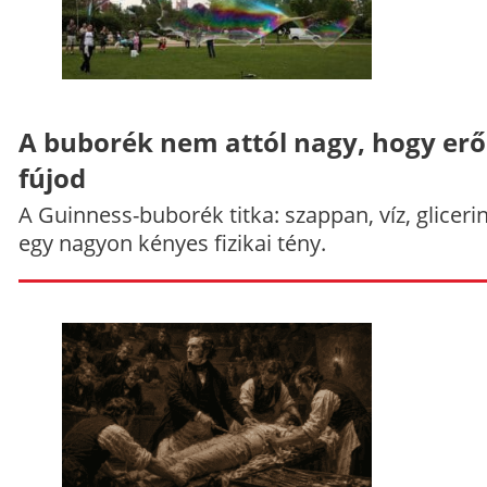
A buborék nem attól nagy, hogy er
fújod
A Guinness-buborék titka: szappan, víz, gliceri
egy nagyon kényes fizikai tény.