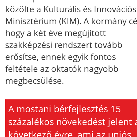
közölte a Kulturális és Innovációs
Minisztérium (KIM). A kormány cél
hogy a két éve megújított
szakképzési rendszert tovább
erősítse, ennek egyik fontos
feltétele az oktatók nagyobb
megbecsülése.
A mostani bérfejlesztés 15
százalékos növekedést jelent 
következő évre, ami az uniós