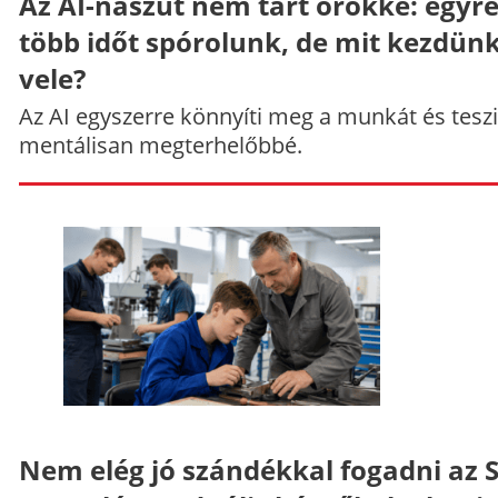
Az AI-nászút nem tart örökké: egyr
több időt spórolunk, de mit kezdün
vele?
Az AI egyszerre könnyíti meg a munkát és teszi
mentálisan megterhelőbbé.
Nem elég jó szándékkal fogadni az 