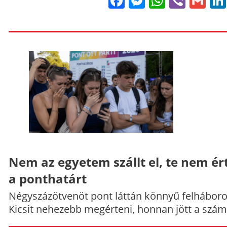
Facebook
Messenge
WhatsA
Viber
Gm
Nem az egyetem szállt el, te nem ér
a ponthatárt
Négyszázötvenöt pont láttán könnyű felháboro
Kicsit nehezebb megérteni, honnan jött a szám