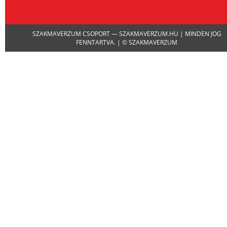
Channel
SZAKMAVERZUM CSOPORT — SZAKMAVERZUM.HU | MINDEN JOG
FENNTARTVA. | © SZAKMAVERZUM