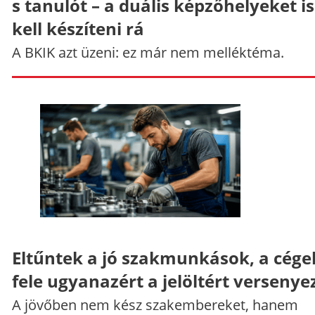
s tanulót – a duális képzőhelyeket is
kell készíteni rá
A BKIK azt üzeni: ez már nem melléktéma.
Eltűntek a jó szakmunkások, a cége
fele ugyanazért a jelöltért versenye
A jövőben nem kész szakembereket, hanem