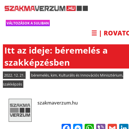
VÁLTOZÁSOK A SULIBAN
☰ | ROVAT
Itt az ideje: béremelés a
szakképzésben
2022. 12. 21.
béremelés
,
kim
,
Kulturális és Innovációs Minisztérium
,
szakképzés
szakmaverzum.hu
Facebook
Messenge
WhatsA
Viber
Gm