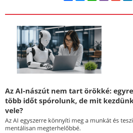
Az AI-nászút nem tart örökké: egyr
több időt spórolunk, de mit kezdün
vele?
Az AI egyszerre könnyíti meg a munkát és teszi
mentálisan megterhelőbbé.