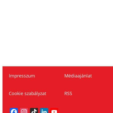
Impresszum
Médiaajánlat
Cookie szabályzat
RSS
Facebook
Instagram
TikTok
LinkedIn
YouTube