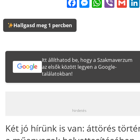
Facebook
Messenge
WhatsA
Viber
Gm
Hallgasd meg 1 percben
Itt állíthatod be, hogy a Szakmaverzum
az elsők között legyen a Google-
találatokban!
_
hirdetés
Két jó hírünk is van: áttörés törté