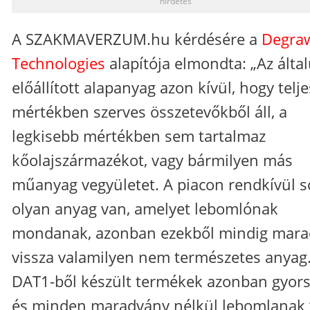
hirdetés
A SZAKMAVERZUM.hu kérdésére a
Degra
Technologies
alapítója elmondta: „Az álta
előállított alapanyag azon kívül, hogy telje
mértékben szerves összetevőkből áll, a
legkisebb mértékben sem tartalmaz
kőolajszármazékot, vagy bármilyen más
műanyag vegyületet. A piacon rendkívül s
olyan anyag van, amelyet lebomlónak
mondanak, azonban ezekből mindig mara
vissza valamilyen nem természetes anyag
DAT1-ből készült termékek azonban gyor
és minden maradvány nélkül lebomlanak 