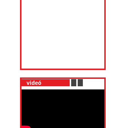
__
videó
___________
.
__
.
__