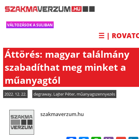
VÁLTOZÁSOK A SULIBAN
☰ | ROVAT
Áttörés: magyar találmány
szabadíthat meg minket a
műanyagtól
2022. 12. 22.
degraway
,
Lajter Péter
,
műanyagszennyezés
szakmaverzum.hu