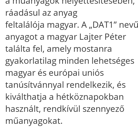
a műanyagok helyettesítésében,
ráadásul az anyag
feltalálója magyar. A „DAT1” nev
anyagot a magyar Lajter Péter
találta fel, amely mostanra
gyakorlatilag minden lehetséges
magyar és európai uniós
tanúsítvánnyal rendelkezik, és
kiválthatja a hétköznapokban
használt, rendkívül szennyező
műanyagokat.