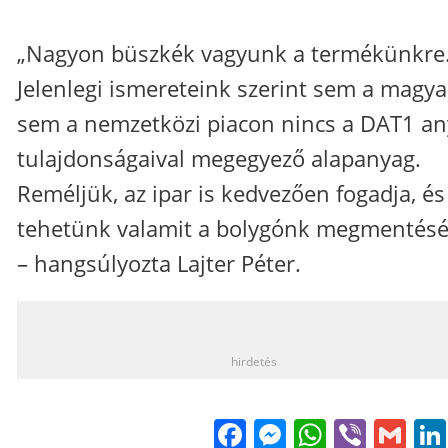
„Nagyon büszkék vagyunk a termékünkre
Jelenlegi ismereteink szerint sem a magya
sem a nemzetközi piacon nincs a DAT1 a
tulajdonságaival megegyező alapanyag.
Reméljük, az ipar is kedvezően fogadja, és
tehetünk valamit a bolygónk megmentésé
– hangsúlyozta Lajter Péter.
_
hirdetés
Facebook
Messenge
WhatsA
Viber
Gm