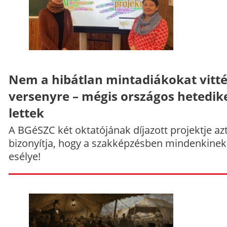
Nem a hibátlan mintadiákokat vitt
versenyre – mégis országos hetedik
lettek
A BGéSZC két oktatójának díjazott projektje az
bizonyítja, hogy a szakképzésben mindenkinek
esélye!