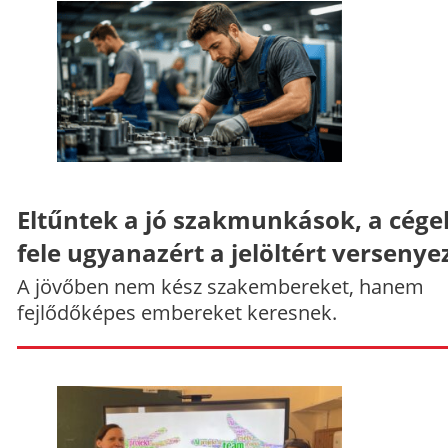
Eltűntek a jó szakmunkások, a cége
fele ugyanazért a jelöltért versenye
A jövőben nem kész szakembereket, hanem
fejlődőképes embereket keresnek.