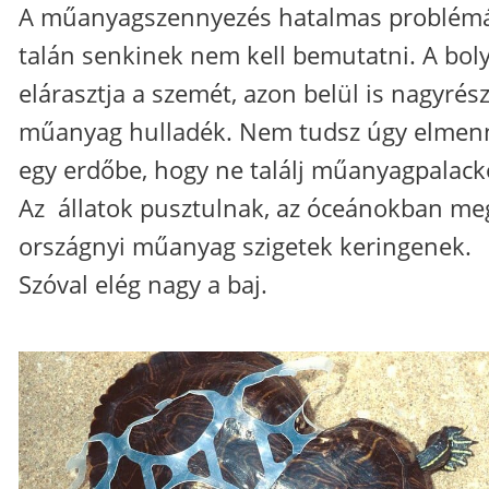
A műanyagszennyezés hatalmas problémá
talán senkinek nem kell bemutatni. A bol
elárasztja a szemét, azon belül is nagyrész
műanyag hulladék. Nem tudsz úgy elmen
egy erdőbe, hogy ne találj műanyagpalack
Az állatok pusztulnak, az óceánokban me
országnyi műanyag szigetek keringenek.
Szóval elég nagy a baj.