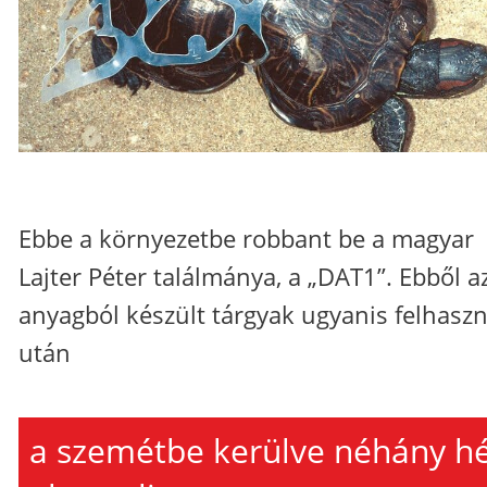
Ebbe a környezetbe robbant be a magyar
Lajter Péter találmánya, a „DAT1”. Ebből a
anyagból készült tárgyak ugyanis felhaszn
után
a szemétbe kerülve néhány h