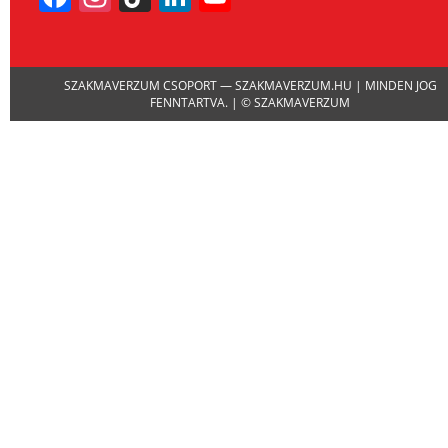
Channel
SZAKMAVERZUM CSOPORT — SZAKMAVERZUM.HU | MINDEN JOG
FENNTARTVA. | © SZAKMAVERZUM