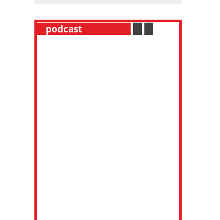
__
podcast
___________
.
__
.
__