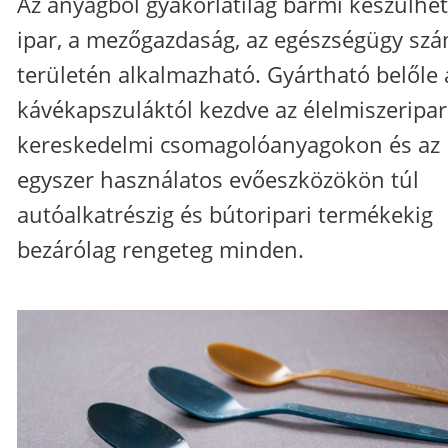
Az anyagból gyakorlatilag bármi készülhet
ipar, a mezőgazdaság, az egészségügy sz
területén alkalmazható. Gyártható belőle 
kávékapszuláktól kezdve az élelmiszeripar
kereskedelmi csomagolóanyagokon és az
egyszer használatos evőeszközökön túl
autóalkatrészig és bútoripari termékekig
bezárólag rengeteg minden.