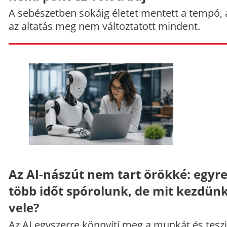
A sebészetben sokáig életet mentett a tempó,
az altatás meg nem változtatott mindent.
Az AI-nászút nem tart örökké: egyr
több időt spórolunk, de mit kezdün
vele?
Az AI egyszerre könnyíti meg a munkát és teszi