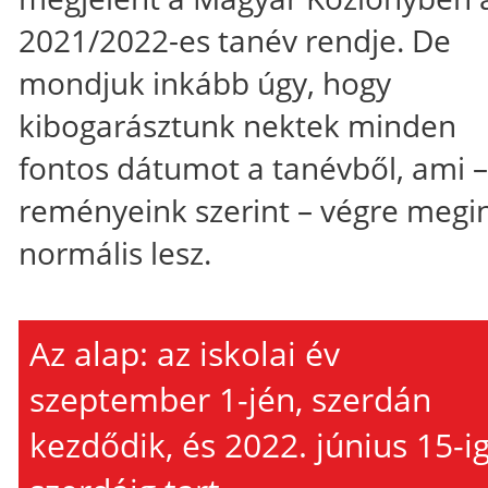
2021/2022-es tanév rendje
. De
mondjuk inkább úgy, hogy
kibogarásztunk nektek minden
fontos dátumot a tanévből, ami –
reményeink szerint – végre megi
normális lesz.
Az alap: az iskolai év
szeptember 1-jén, szerdán
kezdődik, és 2022. június 15-ig