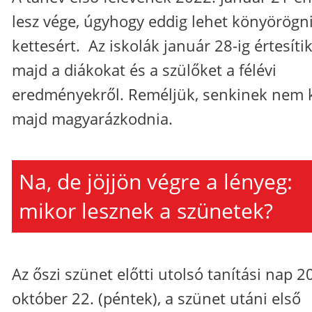
lesz vége, úgyhogy eddig lehet könyörögni
kettesért. Az iskolák január 28-ig értesíti
majd a diákokat és a szülőket a félévi
eredményekről. Reméljük, senkinek nem k
majd magyarázkodnia.
Na, de jöjjön végre a lényeg:
mikor lesznek a szünetek?
Az őszi szünet előtti utolsó tanítási nap 2
október 22. (péntek), a szünet utáni első