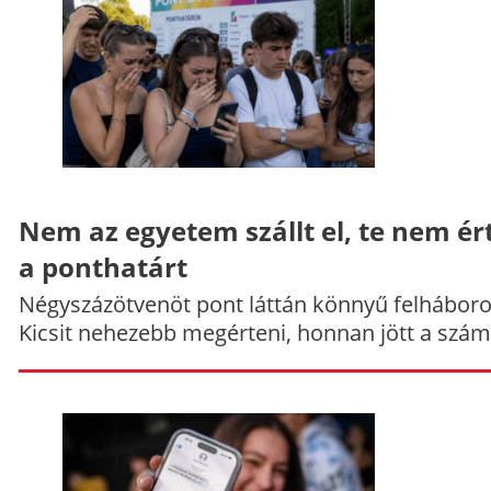
Nem az egyetem szállt el, te nem ér
a ponthatárt
Négyszázötvenöt pont láttán könnyű felháboro
Kicsit nehezebb megérteni, honnan jött a szám