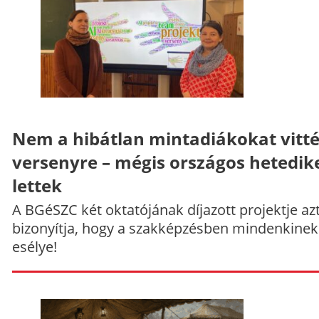
Nem a hibátlan mintadiákokat vitt
versenyre – mégis országos hetedik
lettek
A BGéSZC két oktatójának díjazott projektje az
bizonyítja, hogy a szakképzésben mindenkinek
esélye!