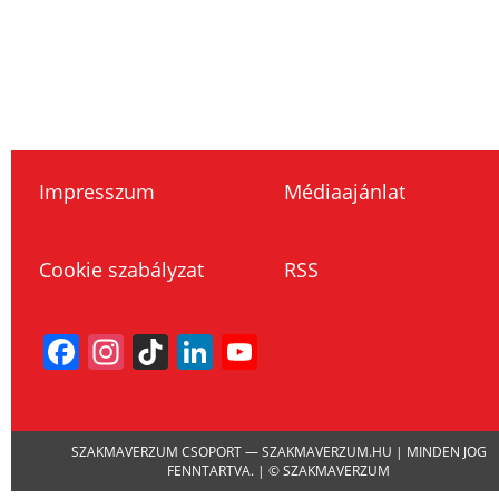
Impresszum
Médiaajánlat
Cookie szabályzat
RSS
Facebook
Instagram
TikTok
LinkedIn
YouTube
Channel
SZAKMAVERZUM CSOPORT — SZAKMAVERZUM.HU | MINDEN JOG
FENNTARTVA. | © SZAKMAVERZUM