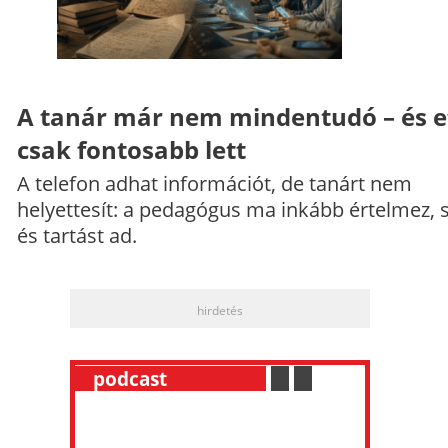
A tanár már nem mindentudó – és e
csak fontosabb lett
A telefon adhat információt, de tanárt nem
helyettesít: a pedagógus ma inkább értelmez, 
és tartást ad.
hirdetés
__
podcast
___________
.
__
.
__