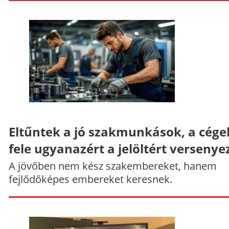
Eltűntek a jó szakmunkások, a cége
fele ugyanazért a jelöltért versenye
A jövőben nem kész szakembereket, hanem
fejlődőképes embereket keresnek.