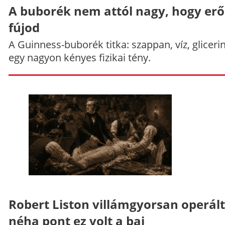
A buborék nem attól nagy, hogy er
fújod
A Guinness-buborék titka: szappan, víz, gliceri
egy nagyon kényes fizikai tény.
Robert Liston villámgyorsan operált
néha pont ez volt a baj