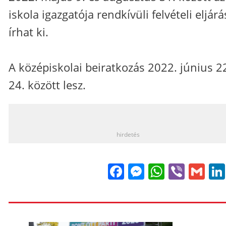
iskola igazgatója rendkívüli felvételi eljárá
írhat ki.
A középiskolai beiratkozás 2022. június 2
24. között lesz.
_
hirdetés
Facebook
Messenge
WhatsA
Viber
Gm