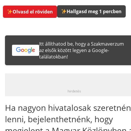
Hallgasd meg 1 percben
Olvasd el röviden
Itt állíthatod be, hogy a Szakmaverzum
az elsők között legyen a Google-
találatokban!
_
hirdetés
Ha nagyon hivatalosak szeretné
lenni, bejelenthetnénk, hogy
megjelent
a Magyar Közlönyben 