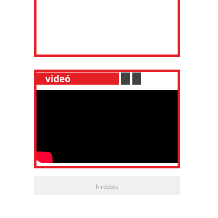
__
videó
___________
.
__
.
__
hirdetés