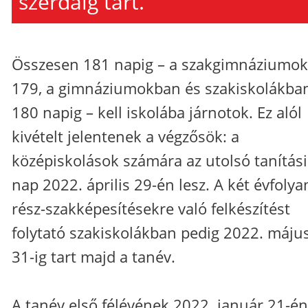
szerdáig tart.
Összesen 181 napig – a szakgimnáziumo
179, a gimnáziumokban és szakiskolákba
180 napig – kell iskolába járnotok. Ez alól
kivételt jelentenek a végzősök: a
középiskolások számára az utolsó tanítási
nap 2022. április 29-én lesz. A két évfoly
rész-szakképesítésekre való felkészítést
folytató szakiskolákban pedig 2022. máju
31-ig tart majd a tanév.
A tanév első félévének 2022. január 21-én