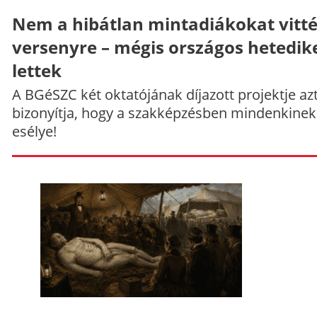
Nem a hibátlan mintadiákokat vitt
versenyre – mégis országos hetedik
lettek
A BGéSZC két oktatójának díjazott projektje az
bizonyítja, hogy a szakképzésben mindenkinek
esélye!