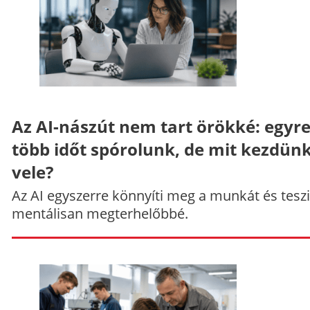
Az AI-nászút nem tart örökké: egyr
több időt spórolunk, de mit kezdün
vele?
Az AI egyszerre könnyíti meg a munkát és teszi
mentálisan megterhelőbbé.