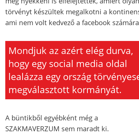
még nyekkeni is elfelejtettek, amiért olya
törvényt készültek megalkotni a kontinen
ami nem volt kedvező a facebook számára
Mondjuk az azért elég durva,
hogy egy social media oldal
lealázza egy ország törvényes
megválasztott kormányát.
A büntikből egyébként még a
SZAKMAVERZUM sem maradt ki.