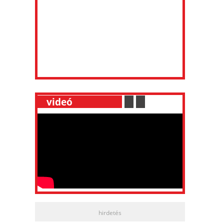
__
videó
___________
.
__
.
__
hirdetés