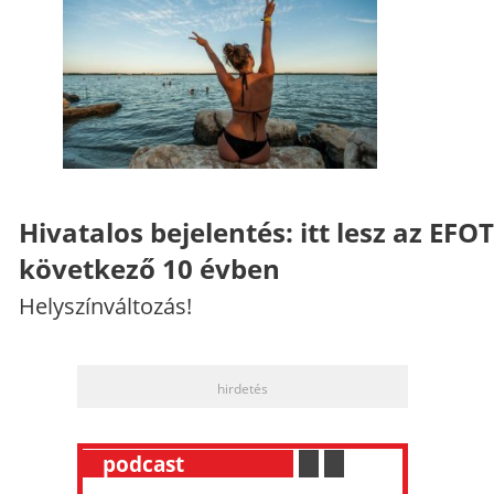
Hivatalos bejelentés: itt lesz az EFO
következő 10 évben
Helyszínváltozás!
hirdetés
__
podcast
___________
.
__
.
__