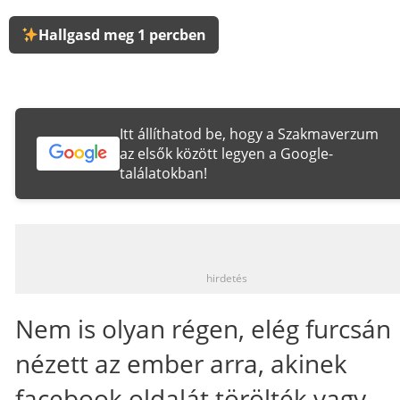
Hallgasd meg 1 percben
Itt állíthatod be, hogy a Szakmaverzum
az elsők között legyen a Google-
találatokban!
_
hirdetés
Nem is olyan régen, elég furcsán
nézett az ember arra, akinek
facebook oldalát törölték vagy