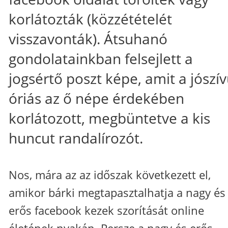
korlátozták (közzétételét
visszavonták). Átsuhanó
gondolatainkban felsejlett a
jogsértő poszt képe, amit a jószí
óriás az ő népe érdekében
korlátozott, megbüntetve a kis
huncut randalírozót.
Nos, mára az az időszak következett el,
amikor bárki megtapasztalhatja a nagy és
erős facebook kezek szorítását online
életének nyakán. Persze a nagy és erős