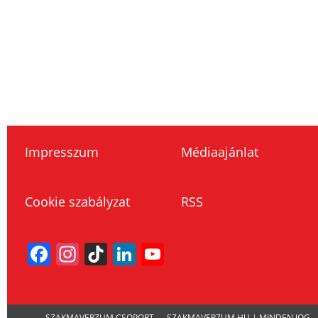
Impresszum
Médiaajánlat
Cookie szabályzat
RSS
Facebook
Instagram
TikTok
LinkedIn
YouTube
Channel
SZAKMAVERZUM CSOPORT — SZAKMAVERZUM.HU | MINDEN JOG