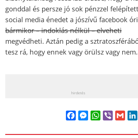
gonddal és persze jó sok pénzzel felépített
social media énedet a jószívű facebook ór
bármikor – indoklás nélkül – elveheti
megvédheti. Aztán pedig a sztratoszférábó
tesz rá, hogy ennek vagy örülsz vagy nem.
_
hirdetés
Facebook
Messenge
WhatsA
Viber
Gm