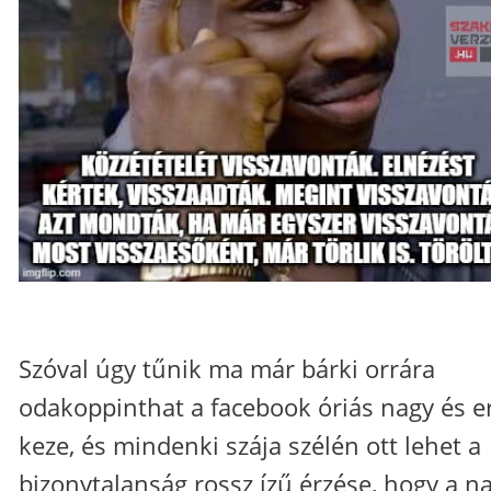
Szóval úgy tűnik ma már bárki orrára
odakoppinthat a facebook óriás nagy és e
keze, és mindenki szája szélén ott lehet a
bizonytalanság rossz ízű érzése, hogy a n