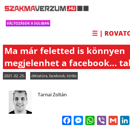
VÁLTOZÁSOK A SULIBAN
☰ | ROVAT
Ma már feletted is könnyen
megjelenhet a facebook… ta
2021. 02. 25.
diktatúra
,
facebook
,
törlés
Tarnai Zoltán
Facebook
Messenge
WhatsA
Viber
Gm