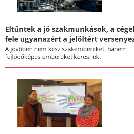
Eltűntek a jó szakmunkások, a cége
fele ugyanazért a jelöltért versenye
A jövőben nem kész szakembereket, hanem
fejlődőképes embereket keresnek.