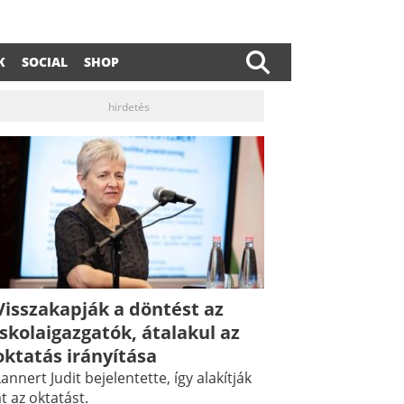
K
SOCIAL
SHOP
hirdetés
Visszakapják a döntést az
iskolaigazgatók, átalakul az
oktatás irányítása
annert Judit bejelentette, így alakítják
t az oktatást.