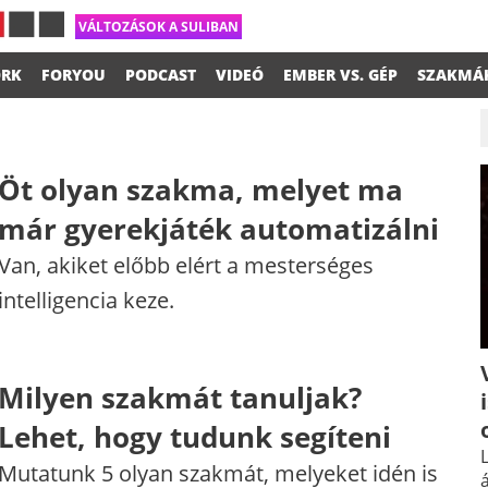
VÁLTOZÁSOK A SULIBAN
RK
FORYOU
PODCAST
VIDEÓ
EMBER VS. GÉP
SZAKMÁ
Öt olyan szakma, melyet ma
már gyerekjáték automatizálni
Van, akiket előbb elért a mesterséges
intelligencia keze.
Milyen szakmát tanuljak?
Lehet, hogy tudunk segíteni
L
Mutatunk 5 olyan szakmát, melyeket idén is
á