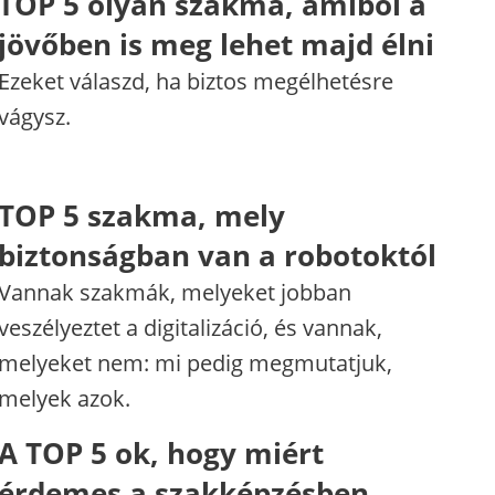
TOP 5 olyan szakma, amiből a
jövőben is meg lehet majd élni
Ezeket válaszd, ha biztos megélhetésre
vágysz.
TOP 5 szakma, mely
biztonságban van a robotoktól
Vannak szakmák, melyeket jobban
veszélyeztet a digitalizáció, és vannak,
melyeket nem: mi pedig megmutatjuk,
melyek azok.
A TOP 5 ok, hogy miért
érdemes a szakképzésben