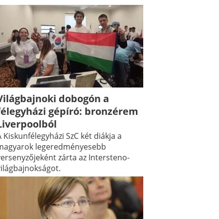
Világbajnoki dobogón a
félegyházi gépíró: bronzérem
Liverpoolból
 Kiskunfélegyházi SzC két diákja a
magyarok legeredményesebb
versenyzőjeként zárta az Intersteno-
világbajnokságot.