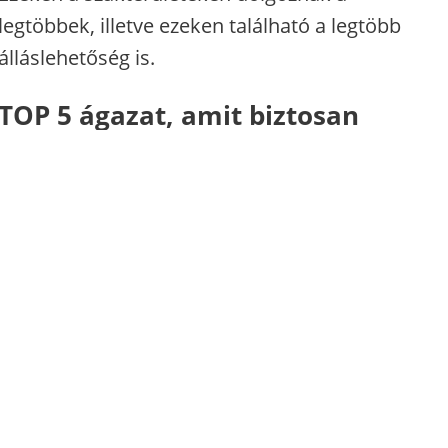
legtöbbek, illetve ezeken található a legtöbb
álláslehetőség is.
TOP 5 ágazat, amit biztosan
érdemes lesz tanulni a jövőben
Belenéztünk az üveggömbbe, és ezt láttuk.
Top 5 természetközeli szakma
Szereted a természetet? Ezek közül a
szakmák közül válassz!