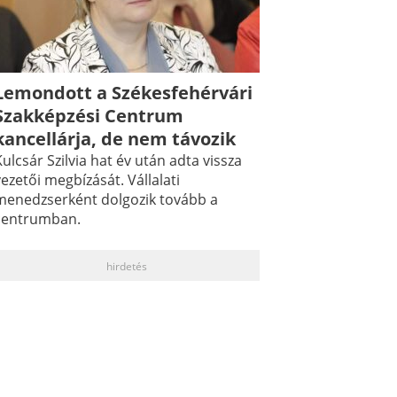
Lemondott a Székesfehérvári
Szakképzési Centrum
kancellárja, de nem távozik
ulcsár Szilvia hat év után adta vissza
ezetői megbízását. Vállalati
menedzserként dolgozik tovább a
centrumban.
hirdetés