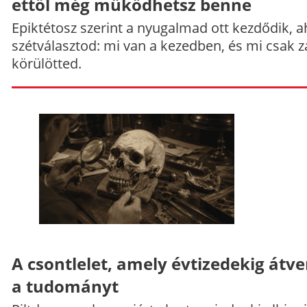
ettől még működhetsz benne
Epiktétosz szerint a nyugalmad ott kezdődik, a
szétválasztod: mi van a kezedben, és mi csak z
körülötted.
A csontlelet, amely évtizedekig átve
a tudományt