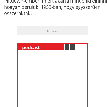
Piltdown-ember: miért akarta mindenki elhinni
hogyan derült ki 1953-ban, hogy egyszerűen
összerakták.
hirdetés
__
podcast
___________
.
__
.
__