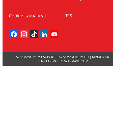
Cookie szabályzat
RSS
Facebook
Instagram
TikTok
LinkedIn
YouTube
Channel
SZAKMAVERZUM CSOPORT — SZAKMAVERZUM.HU | MINDEN JOG
FENNTARTVA. | © SZAKMAVERZUM