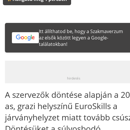
Itt állíthatod be, hogy a Szakmaverzum
az elsők között legyen a Google-
találatokban!
_
hirdetés
A szervezők döntése alapján a 2
as, grazi helyszínű EuroSkills a
járványhelyzet miatt tovább csúsz
Döntésüket a súlyosbodó