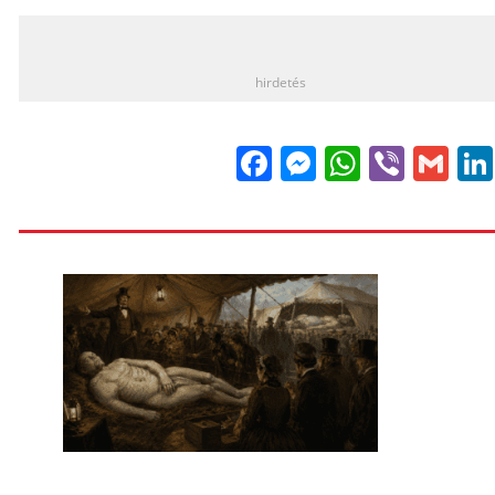
_
hirdetés
Facebook
Messenge
WhatsA
Viber
Gm