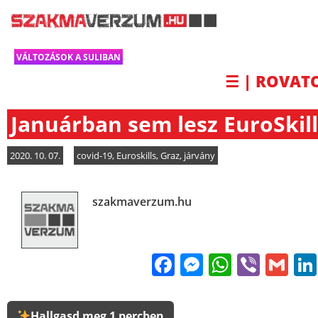
VÁLTOZÁSOK A SULIBAN
☰ | ROVAT
Januárban sem lesz EuroSkill
2020. 10. 07.
covid-19
,
Euroskills
,
Graz
,
járvány
szakmaverzum.hu
Facebook
Messenge
WhatsA
Viber
Gm
Hallgasd meg 1 percben