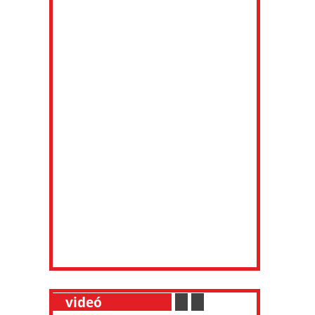
__
videó
___________
.
__
.
__