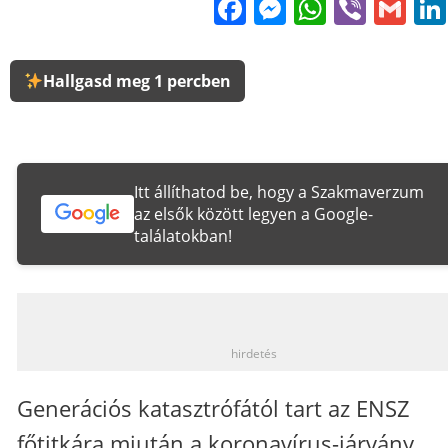
Facebook
Messenge
WhatsA
Viber
Gm
Hallgasd meg 1 percben
Itt állíthatod be, hogy a Szakmaverzum
az elsők között legyen a Google-
találatokban!
_
hirdetés
Generációs katasztrófától tart az ENSZ
főtitkára miután a koronavírus-járvány