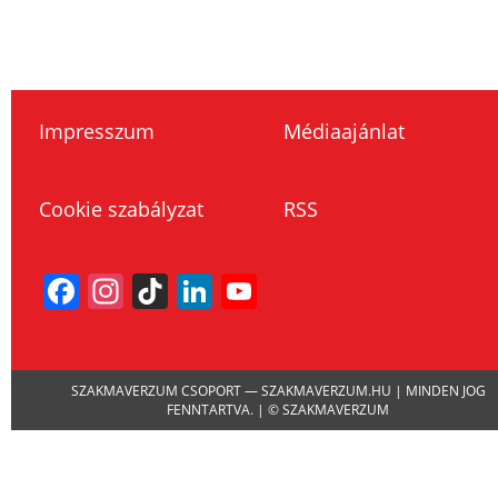
Impresszum
Médiaajánlat
Cookie szabályzat
RSS
Facebook
Instagram
TikTok
LinkedIn
YouTube
Channel
SZAKMAVERZUM CSOPORT — SZAKMAVERZUM.HU | MINDEN JOG
FENNTARTVA. | © SZAKMAVERZUM