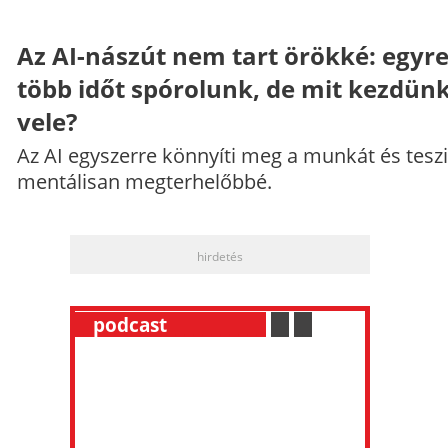
Az AI-nászút nem tart örökké: egyr
több időt spórolunk, de mit kezdün
vele?
Az AI egyszerre könnyíti meg a munkát és teszi
mentálisan megterhelőbbé.
hirdetés
__
podcast
___________
.
__
.
__