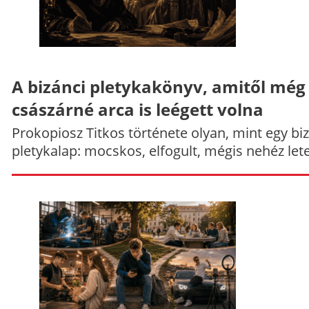
A bizánci pletykakönyv, amitől még
császárné arca is leégett volna
Prokopiosz Titkos története olyan, mint egy bi
pletykalap: mocskos, elfogult, mégis nehéz let