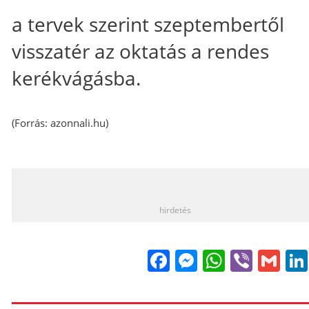
a tervek szerint szeptembertől
visszatér az oktatás a rendes
kerékvágásba.
(Forrás:
azonnali.hu
)
_
hirdetés
Facebook
Messenge
WhatsA
Viber
Gm