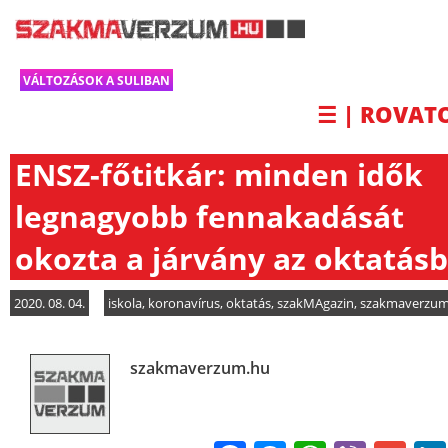
VÁLTOZÁSOK A SULIBAN
☰ | ROVAT
ENSZ-főtitkár: minden idők
legnagyobb fennakadását
okozta a járvány az oktatás
2020. 08. 04.
iskola
,
koronavírus
,
oktatás
,
szakMAgazin
,
szakmaverzu
szakmaverzum.hu