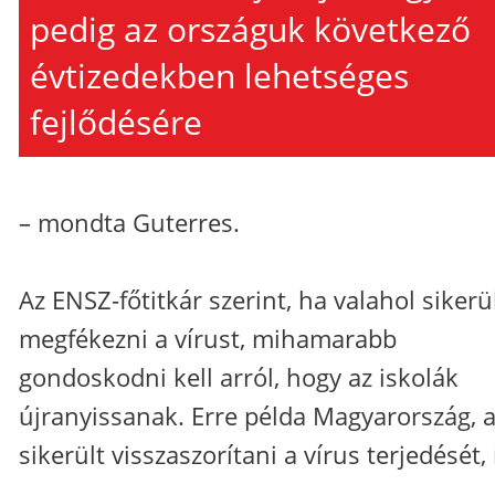
pedig az országuk következő
évtizedekben lehetséges
fejlődésére
– mondta Guterres.
Az ENSZ-főtitkár szerint, ha valahol sikerü
megfékezni a vírust, mihamarabb
gondoskodni kell arról, hogy az iskolák
újranyissanak. Erre példa Magyarország, 
sikerült visszaszorítani a vírus terjedését, 