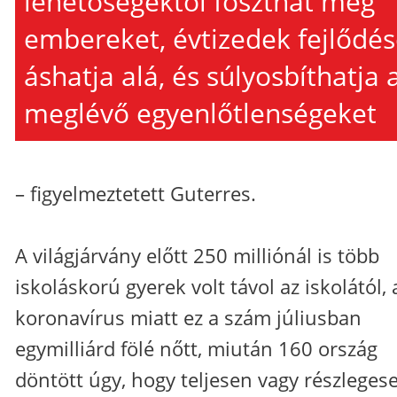
lehetőségektől foszthat meg
embereket, évtizedek fejlődés
áshatja alá, és súlyosbíthatja 
meglévő egyenlőtlenségeket
– figyelmeztetett Guterres.
A világjárvány előtt 250 milliónál is több
iskoláskorú gyerek volt távol az iskolától, 
koronavírus miatt ez a szám júliusban
egymilliárd fölé nőtt, miután 160 ország
döntött úgy, hogy teljesen vagy részleges