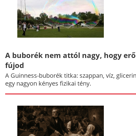
A buborék nem attól nagy, hogy er
fújod
A Guinness-buborék titka: szappan, víz, gliceri
egy nagyon kényes fizikai tény.