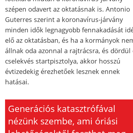
szépen odavert az oktatásnak is. Antonio
Guterres szerint a koronavírus-járvány
minden idők legnagyobb fennakadását id
elő az oktatásban, és ha a kormányok ne
állnak oda azonnal a rajtrácsra, és dördül 
cselekvés startpisztolya, akkor hosszú
évtizedekig érezhetőek lesznek ennek
hatásai.
Generációs katasztrófával
nézünk szembe, ami óriási