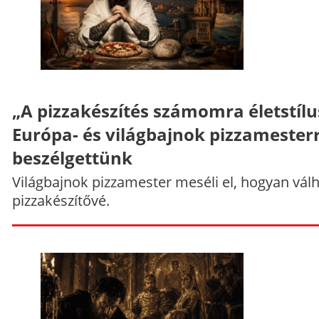
„A pizzakészítés számomra életstílu
Európa- és világbajnok pizzamesterr
beszélgettünk
Világbajnok pizzamester meséli el, hogyan vál
pizzakészítővé.