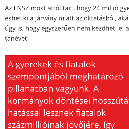
Az ENSZ most attól tart, hogy 24 millió gy
eshet ki a járvány miatt az oktatásból, aká
úgy is, hogy egyszerűen nem kezdheti el a
tanévet.
A gyerekek és fiatalok
szempontjából meghatározó
pillanatban vagyunk. A
kormányok döntései hosszútá
hatással lesznek fiatalok
százmillióinak jövőjére, így