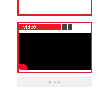
__
videó
___________
.
__
.
__
hirdetés