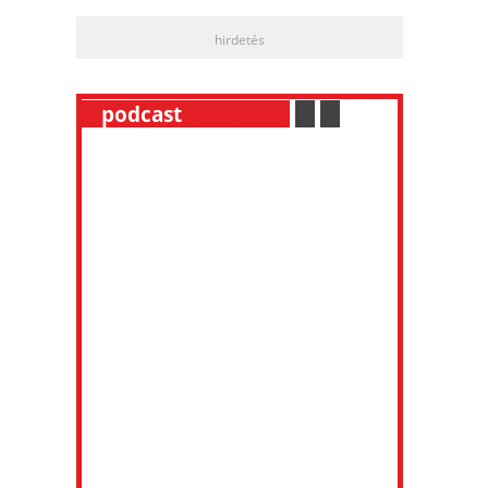
hirdetés
__
podcast
___________
.
__
.
__