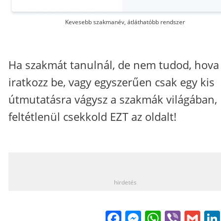
Kevesebb szakmanév, átláthatóbb rendszer
Ha szakmát tanulnál, de nem tudod, hova
iratkozz be, vagy egyszerűen csak egy kis
útmutatásra vágysz a szakmák világában,
feltétlenül csekkold
EZT
az oldalt!
_
hirdetés
Facebook
Messenge
WhatsA
Viber
Gm