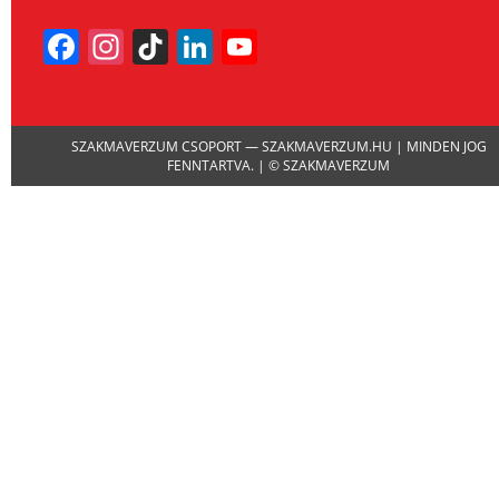
Facebook
Instagram
TikTok
LinkedIn
YouTube
Channel
SZAKMAVERZUM CSOPORT — SZAKMAVERZUM.HU | MINDEN JOG
FENNTARTVA. | © SZAKMAVERZUM