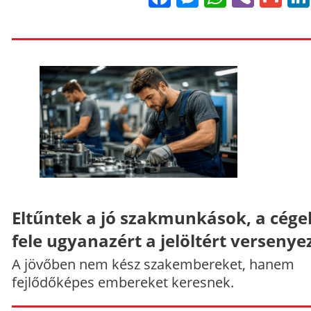
Eltűntek a jó szakmunkások, a cége
fele ugyanazért a jelöltért versenye
A jövőben nem kész szakembereket, hanem
fejlődőképes embereket keresnek.