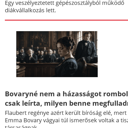
Egy veszélyeztetett gépészosztályból működő
diákvállalkozás lett.
Bovaryné nem a házasságot rombol
csak leírta, milyen benne megfullad
Flaubert regénye azért került bíróság elé, mert
Emma Bovary vágyai túl ismerősek voltak a tis
társaságnak.