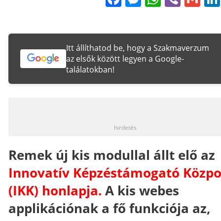
Itt állíthatod be, hogy a Szakmaverzum
az elsők között legyen a Google-
találatokban!
_
hirdetés
Remek új kis modullal állt elő az
Innovatív Képzéstámogató Közp
(IKK) honlapja
.
A kis webes
applikációnak a fő funkciója az,