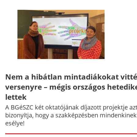
Nem a hibátlan mintadiákokat vitt
versenyre – mégis országos hetedik
lettek
A BGéSZC két oktatójának díjazott projektje az
bizonyítja, hogy a szakképzésben mindenkinek
esélye!