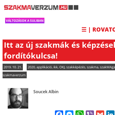
VÁLTOZÁSOK A SULIBAN
☰ | ROVAT
Itt az új szakmák és képzése
fordítókulcsa!
2019. 10. 21.
2020
,
applikáció
,
ikk
,
OKJ
,
szakképézés
,
szakma
,
szakMAga
szakmaverzum
Soucek Albin
Facebook
Messenge
WhatsA
Viber
Gm