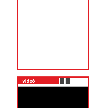
__
videó
___________
.
__
.
__