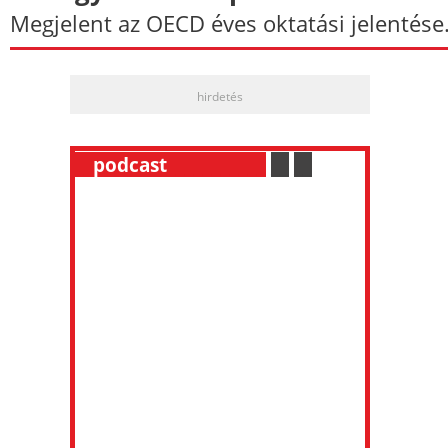
Megjelent az OECD éves oktatási jelentése
hirdetés
__
podcast
___________
.
__
.
__