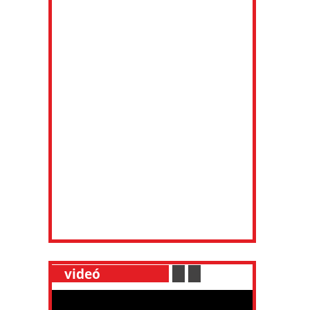
__
videó
___________
.
__
.
__