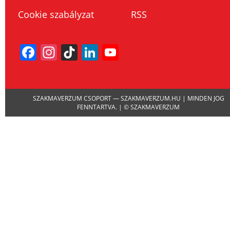
Cookie szabályzat
RSS
Facebook
Instagram
TikTok
LinkedIn
YouTube
Channel
SZAKMAVERZUM CSOPORT — SZAKMAVERZUM.HU | MINDEN JOG
FENNTARTVA. | © SZAKMAVERZUM