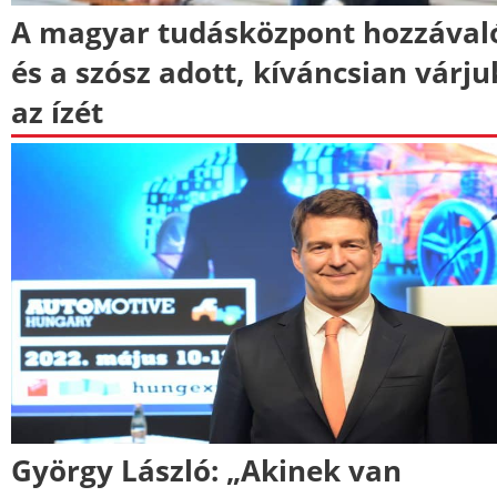
A magyar tudásközpont hozzával
és a szósz adott, kíváncsian várju
az ízét
György László: „Akinek van