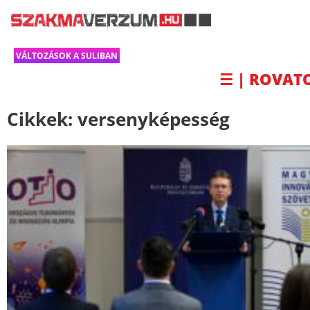
VÁLTOZÁSOK A SULIBAN
☰ | ROVAT
Cikkek:
versenyképesség