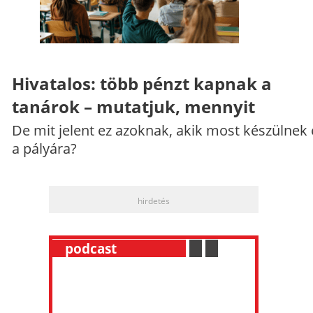
Hivatalos: több pénzt kapnak a
tanárok – mutatjuk, mennyit
De mit jelent ez azoknak, akik most készülnek 
a pályára?
hirdetés
__
podcast
___________
.
__
.
__