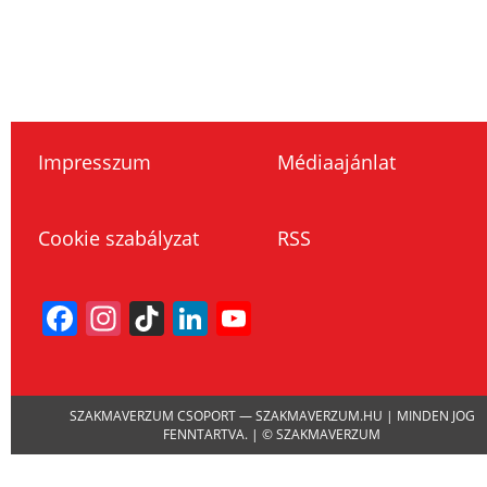
Impresszum
Médiaajánlat
Cookie szabályzat
RSS
Facebook
Instagram
TikTok
LinkedIn
YouTube
Channel
SZAKMAVERZUM CSOPORT — SZAKMAVERZUM.HU | MINDEN JOG
FENNTARTVA. | © SZAKMAVERZUM