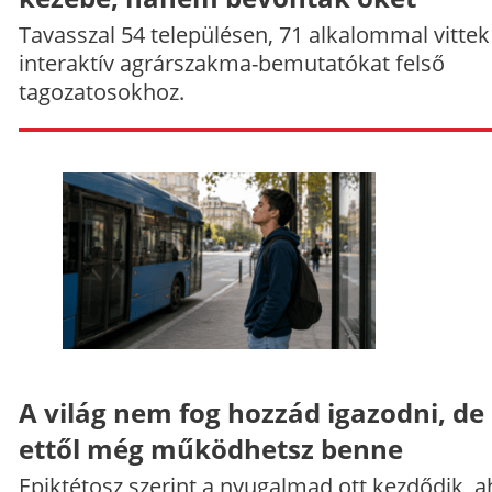
Tavasszal 54 településen, 71 alkalommal vittek
interaktív agrárszakma-bemutatókat felső
tagozatosokhoz.
A világ nem fog hozzád igazodni, de
ettől még működhetsz benne
Epiktétosz szerint a nyugalmad ott kezdődik, a