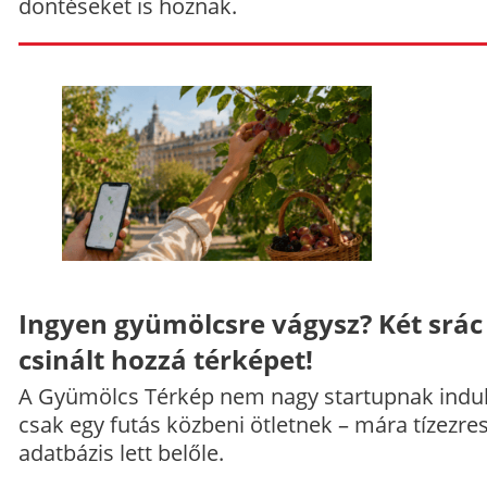
döntéseket is hoznak.
Ingyen gyümölcsre vágysz? Két srác
csinált hozzá térképet!
A Gyümölcs Térkép nem nagy startupnak indul
csak egy futás közbeni ötletnek – mára tízezre
adatbázis lett belőle.