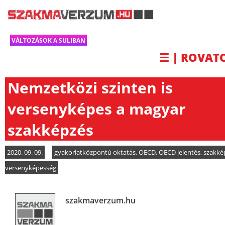
VÁLTOZÁSOK A SULIBAN
☰ | ROVAT
Nemzetközi szinten is
versenyképes a magyar
szakképzés
2020. 09. 09.
gyakorlatközpontú oktatás
,
OECD
,
OECD jelentés
,
szakké
versenyképesség
szakmaverzum.hu