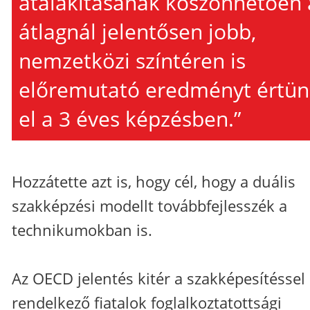
átalakításának köszönhetően 
átlagnál jelentősen jobb,
nemzetközi színtéren is
előremutató eredményt értün
el a 3 éves képzésben.”
Hozzátette azt is, hogy cél, hogy a duális
szakképzési modellt továbbfejlesszék a
technikumokban is.
Az OECD jelentés kitér a szakképesítéssel
rendelkező fiatalok foglalkoztatottsági