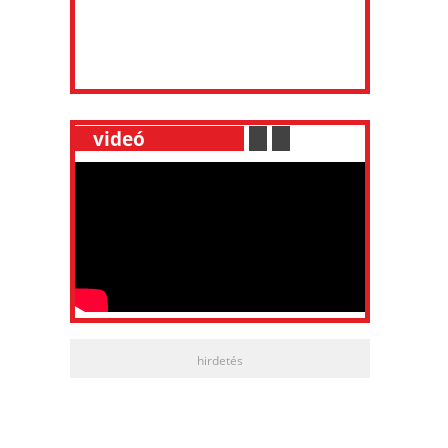
__
videó
___________
.
__
.
__
hirdetés