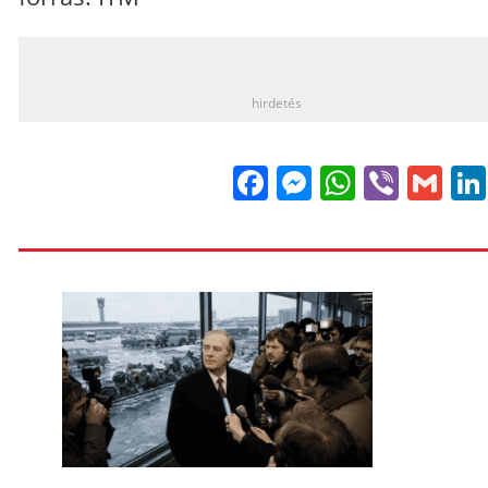
_
hirdetés
Facebook
Messenge
WhatsA
Viber
Gm