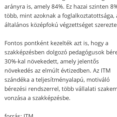
arányra is, amely 84%. Ez hazai szinten 8
több, mint azoknak a foglalkoztatottsága, 
általános középfokú végzettséget szerezte
Fontos pontként kezelték azt is, hogy a
szakképzésben dolgozó pedagógusok bér
30%-kal növekedett, amely jelentős
növekedés az elmúlt évtizedben. Az ITM
szándéka a teljesítményalapú, motiváló
bérezési rendszerrel, több vállalati szake
vonzása a szakképzésbe.
forrás: ITM