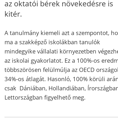
az oktatói bérek növekedésre is
kitér.
A tanulmány kiemeli azt a szempontot, h
ma a szakképző iskolákban tanulók
mindegyike vállalati környezetben végezhe
az iskolai gyakorlatot. Ez a 100%-os ered
többszörösen felülmúlja az OECD országo
34%-os átlagát. Hasonló, 100% körüli ará
csak Dániában, Hollandiában, Írországba
Lettországban figyelhető meg.