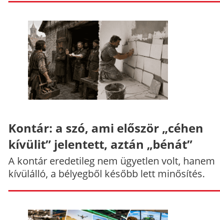
Kontár: a szó, ami először „céhen
kívülit” jelentett, aztán „bénát”
A kontár eredetileg nem ügyetlen volt, hanem
kívülálló, a bélyegből később lett minősítés.