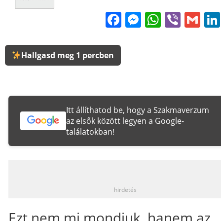
Facebook
Messenge
WhatsA
Viber
Gm
Hallgasd meg 1 percben
Itt állíthatod be, hogy a Szakmaverzum
az elsők között legyen a Google-
találatokban!
_
hirdetés
Ezt nem mi mondjuk, hanem az