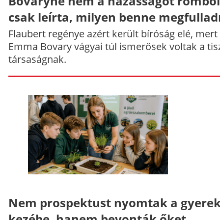
Bovaryné nem a házasságot rombol
csak leírta, milyen benne megfullad
Flaubert regénye azért került bíróság elé, mert
Emma Bovary vágyai túl ismerősek voltak a tis
társaságnak.
Nem prospektust nyomtak a gyere
kezébe, hanem bevonták őket