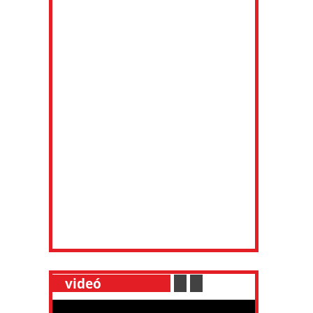
__
videó
___________
.
__
.
__