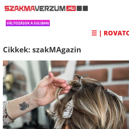
VÁLTOZÁSOK A SULIBAN
☰ | ROVAT
Cikkek:
szakMAgazin