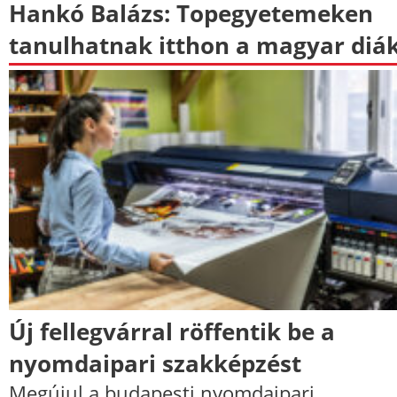
Hankó Balázs: Topegyetemeken
tanulhatnak itthon a magyar diá
Új fellegvárral röffentik be a
nyomdaipari szakképzést
Megújul a budapesti nyomdaipari