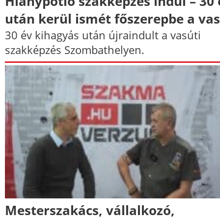
Hiánypótló szakképzés indul – 30 
után kerül ismét főszerepbe a va
30 év kihagyás után újraindult a vasúti
szakképzés Szombathelyen.
Mesterszakács, vállalkozó,