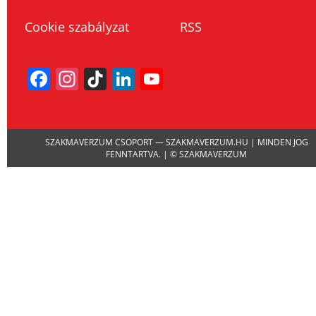
Cookie szabályzat
RSS
Facebook
Instagram
TikTok
LinkedIn
YouTube
Channel
SZAKMAVERZUM CSOPORT — SZAKMAVERZUM.HU | MINDEN JOG
FENNTARTVA. | © SZAKMAVERZUM