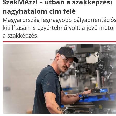
SzakMÁzz! – útban a szakképzési
nagyhatalom cím felé
Magyarország legnagyobb pályaorientáció
kiállításán is egyértelmű volt: a jövő motor
a szakképzés.