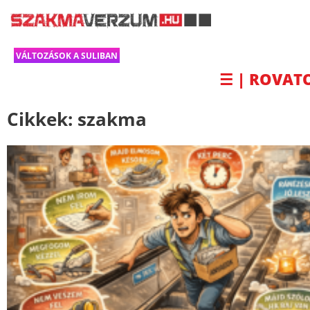
VÁLTOZÁSOK A SULIBAN
☰ | ROVAT
Cikkek:
szakma