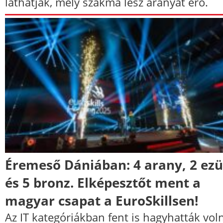
láthatják, mely szakma lesz aranyat érő.
Éremeső Dániában: 4 arany, 2 ezü
és 5 bronz. Elképesztőt ment a
magyar csapat a EuroSkillsen!
Az IT kategóriákban fent is hagyhatták vol