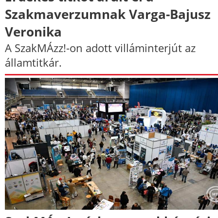
Szakmaverzumnak Varga-Bajusz
Veronika
A SzakMÁzz!-on adott villáminterjút az
államtitkár.