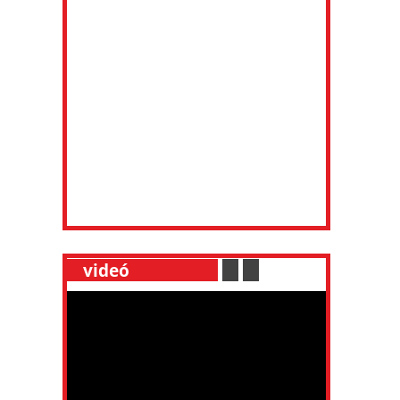
__
videó
___________
.
__
.
__