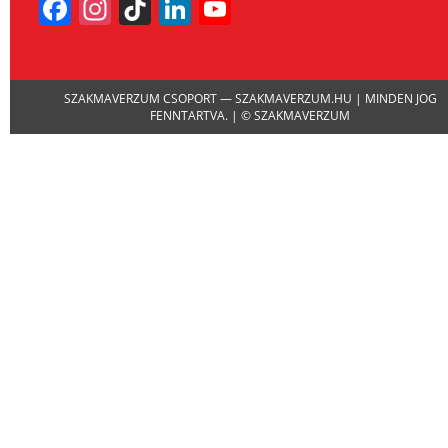
Facebook
Instagram
TikTok
LinkedIn
YouTube
Channel
SZAKMAVERZUM CSOPORT — SZAKMAVERZUM.HU | MINDEN JOG
FENNTARTVA. | © SZAKMAVERZUM