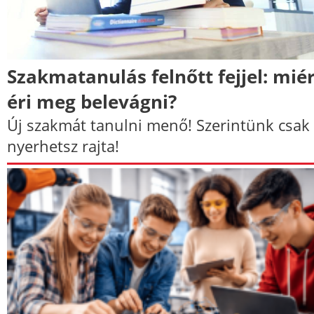
Szakmatanulás felnőtt fejjel: mié
éri meg belevágni?
Új szakmát tanulni menő! Szerintünk csak
nyerhetsz rajta!