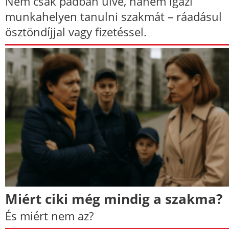
Nem csak padban ülve, hanem igazi
munkahelyen tanulni szakmát – ráadásul
ösztöndíjjal vagy fizetéssel.
Miért ciki még mindig a szakma?
És miért nem az?