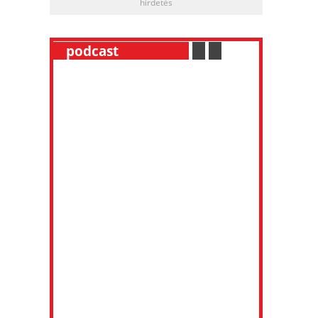
hirdetés
__
podcast
___________
.
__
.
__