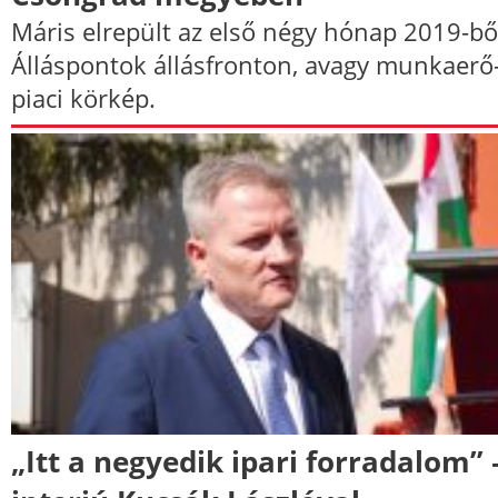
Máris elrepült az első négy hónap 2019-bő
Álláspontok állásfronton, avagy munkaerő
piaci körkép.
„Itt a negyedik ipari forradalom” 