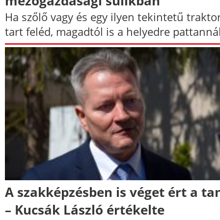
mezőgazdasági sulikban
Ha szőlő vagy és egy ilyen tekintetű trakto
tart feléd, magadtól is a helyedre pattannál
A szakképzésben is véget ért a ta
– Kucsák László értékelte