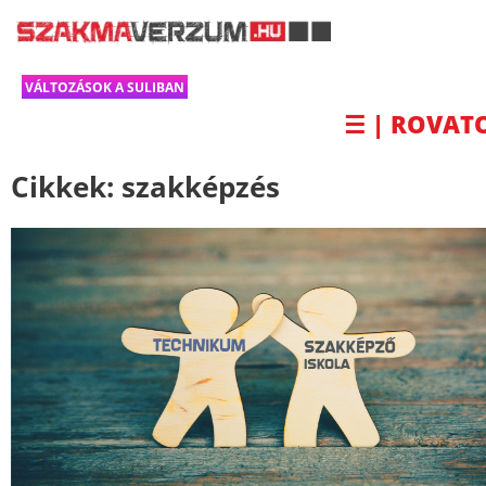
VÁLTOZÁSOK A SULIBAN
☰ | ROVAT
Cikkek:
szakképzés