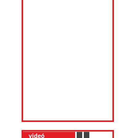
__
videó
___________
.
__
.
__