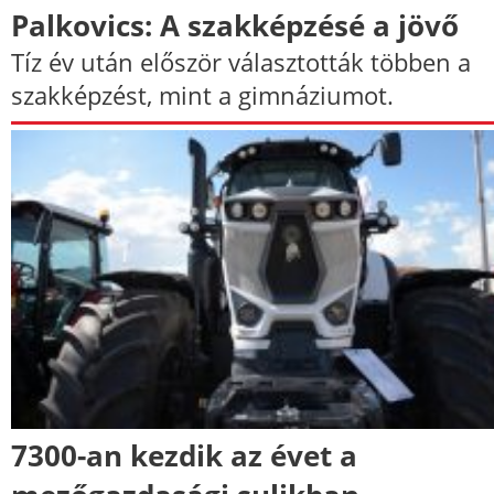
Palkovics: A szakképzésé a jövő
Tíz év után először választották többen a
szakképzést, mint a gimnáziumot.
7300-an kezdik az évet a