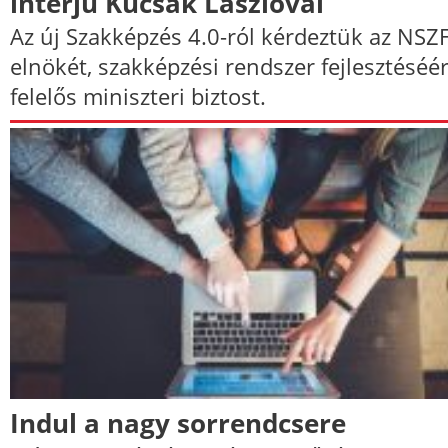
interjú Kucsák Lászlóval
Az új Szakképzés 4.0-ról kérdeztük az NSZ
elnökét, szakképzési rendszer fejlesztéséér
felelős miniszteri biztost.
Indul a nagy sorrendcsere