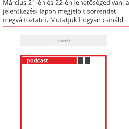
Március 21-én és 22-én lehetőséged van, a
jelentkezési lapon megjelölt sorrendet
megváltoztatni. Mutatjuk hogyan csináld!
hirdetés
__
podcast
___________
.
__
.
__