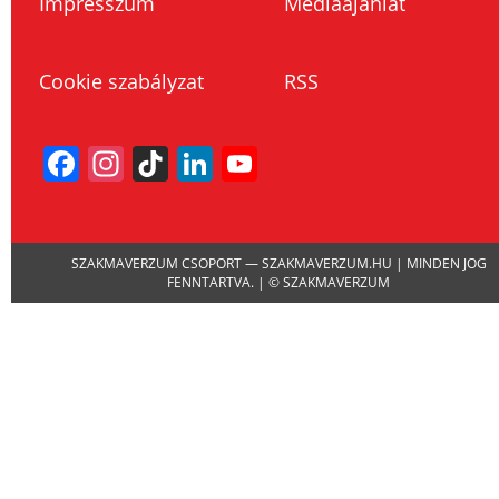
Impresszum
Médiaajánlat
Cookie szabályzat
RSS
Facebook
Instagram
TikTok
LinkedIn
YouTube
Channel
SZAKMAVERZUM CSOPORT — SZAKMAVERZUM.HU | MINDEN JOG
FENNTARTVA. | © SZAKMAVERZUM