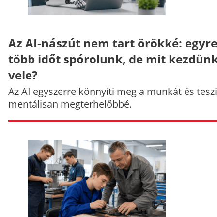
Az AI-nászút nem tart örökké: egyr
több időt spórolunk, de mit kezdün
vele?
Az AI egyszerre könnyíti meg a munkát és teszi
mentálisan megterhelőbbé.