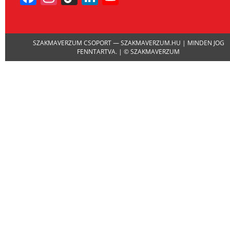
Channel
SZAKMAVERZUM CSOPORT — SZAKMAVERZUM.HU | MINDEN JOG
FENNTARTVA. | © SZAKMAVERZUM