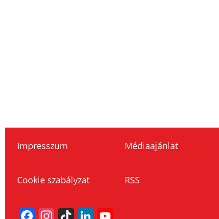
Impresszum
Médiaajánlat
Cookie szabályzat
RSS
Facebook
Instagram
TikTok
LinkedIn
YouTube