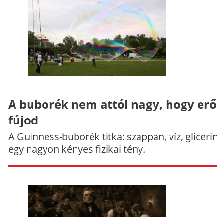
A buborék nem attól nagy, hogy er
fújod
A Guinness-buborék titka: szappan, víz, gliceri
egy nagyon kényes fizikai tény.