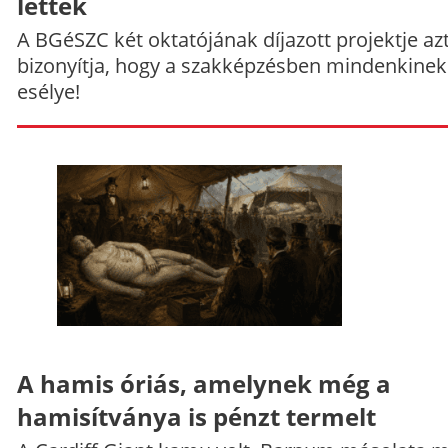
lettek
A BGéSZC két oktatójának díjazott projektje az
bizonyítja, hogy a szakképzésben mindenkinek
esélye!
A hamis óriás, amelynek még a
hamisítványa is pénzt termelt