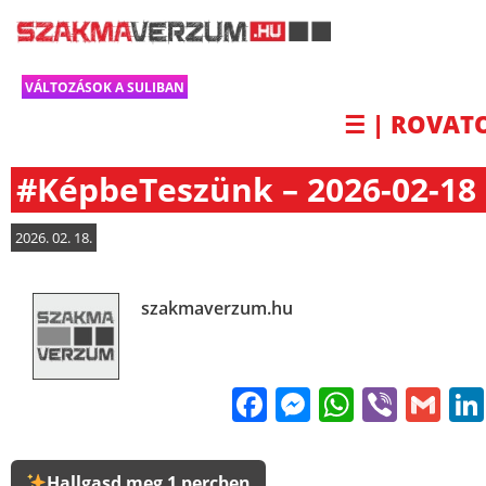
VÁLTOZÁSOK A SULIBAN
☰ | ROVAT
#KépbeTeszünk – 2026-02-18
2026. 02. 18.
szakmaverzum.hu
Facebook
Messenge
WhatsA
Viber
Gm
Hallgasd meg 1 percben