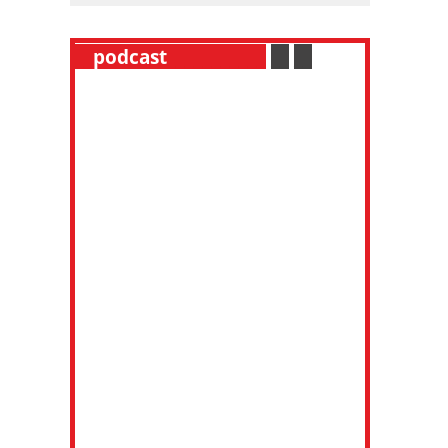
__
podcast
___________
.
__
.
__