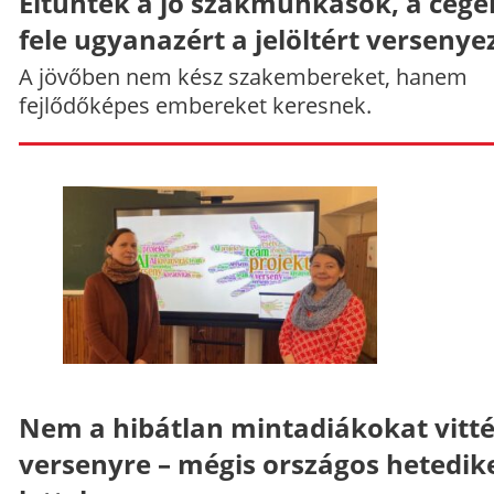
Eltűntek a jó szakmunkások, a cége
fele ugyanazért a jelöltért versenye
A jövőben nem kész szakembereket, hanem
fejlődőképes embereket keresnek.
Nem a hibátlan mintadiákokat vitt
versenyre – mégis országos hetedik