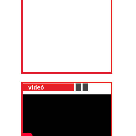
__
videó
___________
.
__
.
__