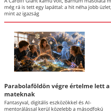
A Cardiff Giant kamu volt, Barnum másolata 
még rá is tett egy lapáttal: a hit néha jobb üzlet
mint az igazság
Parabolaföldön végre értelme lett a
mateknak
Fantasyval, digitális eszközökkel és AI-
mentorálással kerül közelebb a másodfokú