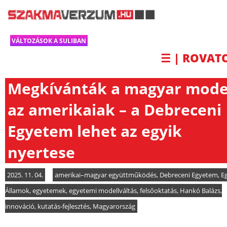
VÁLTOZÁSOK A SULIBAN
☰ | ROVAT
Megkívánták a magyar mode
az amerikaiak – a Debreceni
Egyetem lehet az egyik
nyertese
2025. 11. 04.
amerikai–magyar együttműködés
,
Debreceni Egyetem
,
E
Államok
,
egyetemek
,
egyetemi modellváltás
,
felsőoktatás
,
Hankó Balázs
,
innováció
,
kutatás-fejlesztés
,
Magyarország