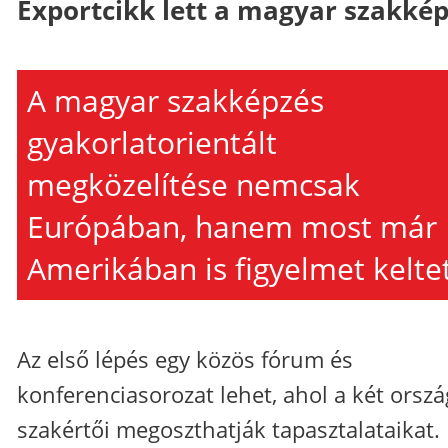
Exportcikk lett a magyar szakké
A magyar szakképzés
gyakorlatorientált
megközelítése nemcsak
Európában, hanem most már
Amerikában is figyelmet keltet
Az első lépés egy közös fórum és
konferenciasorozat lehet, ahol a két orszá
szakértői megoszthatják tapasztalataikat.