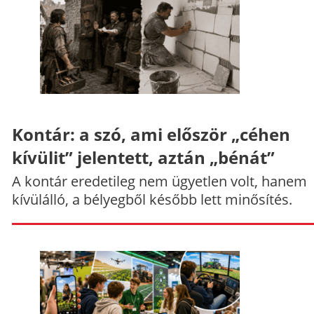
Kontár: a szó, ami először „céhen
kívülit” jelentett, aztán „bénát”
A kontár eredetileg nem ügyetlen volt, hanem
kívülálló, a bélyegből később lett minősítés.