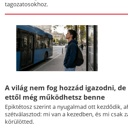
tagozatosokhoz.
A világ nem fog hozzád igazodni, de
ettől még működhetsz benne
Epiktétosz szerint a nyugalmad ott kezdődik, a
szétválasztod: mi van a kezedben, és mi csak z
körülötted.