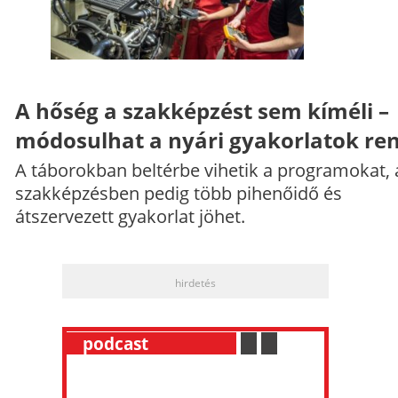
A hőség a szakképzést sem kíméli –
módosulhat a nyári gyakorlatok re
A táborokban beltérbe vihetik a programokat, 
szakképzésben pedig több pihenőidő és
átszervezett gyakorlat jöhet.
hirdetés
__
podcast
___________
.
__
.
__