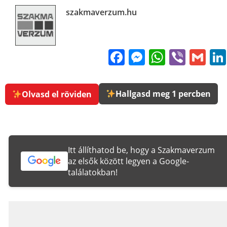
szakmaverzum.hu
Facebook
Messenge
WhatsA
Viber
Gm
Hallgasd meg 1 percben
Olvasd el röviden
Itt állíthatod be, hogy a Szakmaverzum
az elsők között legyen a Google-
találatokban!
_