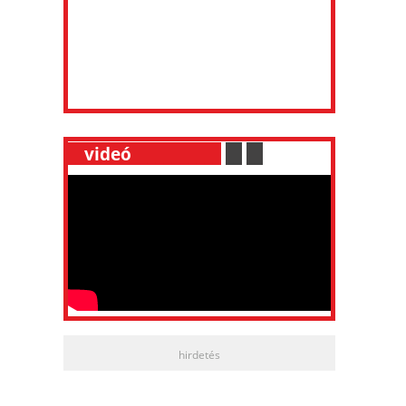
__
videó
___________
.
__
.
__
hirdetés