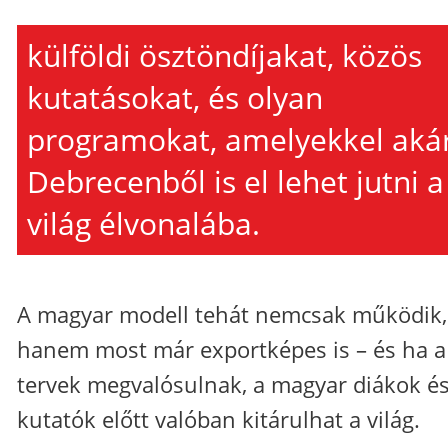
külföldi ösztöndíjakat, közös
kutatásokat, és olyan
programokat, amelyekkel aká
Debrecenből is el lehet jutni a
világ élvonalába.
A magyar modell tehát nemcsak működik,
hanem most már exportképes is – és ha a
tervek megvalósulnak, a magyar diákok é
kutatók előtt valóban kitárulhat a világ.