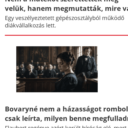
velük, hanem megmutatták, mire v
Egy veszélyeztetett gépészosztályból működő
diákvállalkozás lett.
Bovaryné nem a házasságot rombol
csak leírta, milyen benne megfullad
Flaubert regénye azért került bíróság elé, mert