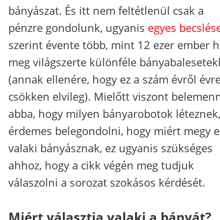
bányászat. És itt nem feltétlenül csak a
pénzre gondolunk, ugyanis
egyes becslés
szerint évente több, mint 12 ezer ember h
meg világszerte különféle bányabalesete
(annak ellenére, hogy ez a szám évről évr
csökken elvileg). Mielőtt viszont belemen
abba, hogy milyen bányarobotok léteznek
érdemes belegondolni, hogy miért megy e
valaki bányásznak, ez ugyanis szükséges
ahhoz, hogy a cikk végén meg tudjuk
válaszolni a sorozat szokásos kérdését.
Miért választja valaki a bányát?