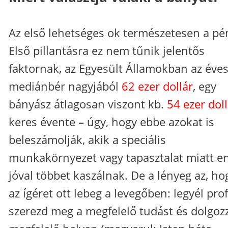
Az első lehetséges ok természetesen a pé
Első pillantásra ez nem tűnik jelentős
faktornak, az Egyesült Államokban az éve
mediánbér nagyjából
62 ezer dollár
, egy
bányász átlagosan viszont kb.
54 ezer doll
keres évente
–
úgy, hogy ebbe azokat is
beleszámolják, akik a speciális
munkakörnyezet vagy tapasztalat miatt e
jóval többet kaszálnak. De a lényeg az, ho
az ígéret ott lebeg a levegőben: legyél prof
szerezd meg a megfelelő tudást és dolgoz