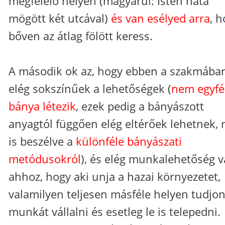
megfelelő helyen (magyarul: Isten háta
mögött két utcával)
és van esélyed arra
, 
bőven az átlag fölött keress.
A második ok az, hogy ebben a szakmába
elég sokszínűek a lehetőségek (
nem egyfé
bánya létezik
, ezek pedig a bányászott
anyagtól függően elég eltérőek lehetnek,
is beszélve a
különféle bányászati
metódusokról
), és elég munkalehetőség 
ahhoz, hogy aki unja a hazai környezetet,
valamilyen teljesen másféle helyen tudjo
munkát vállalni és esetleg le is telepedni.