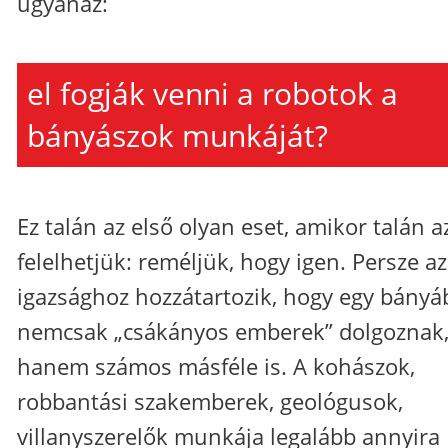
ugyanaz:
el fogják venni a robotok a
bányászok munkáját?
Ez talán az első olyan eset, amikor talán a
felelhetjük: reméljük, hogy igen. Persze az
igazsághoz hozzátartozik, hogy egy bány
nemcsak „csákányos emberek” dolgoznak
hanem számos másféle is. A kohászok,
robbantási szakemberek, geológusok,
villanyszerelők munkája legalább annyira