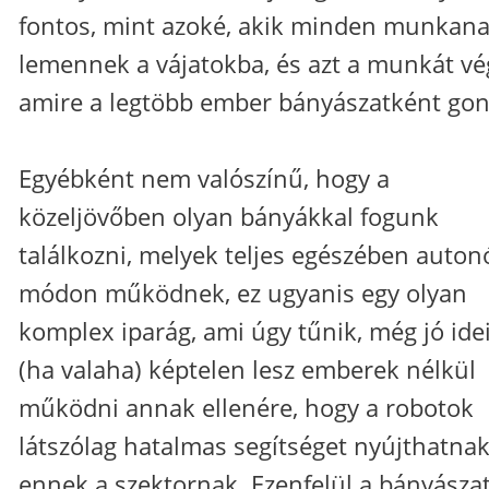
fontos, mint azoké, akik minden munkan
lemennek a vájatokba, és azt a munkát vég
amire a legtöbb ember bányászatként gon
Egyébként nem valószínű, hogy a
közeljövőben olyan bányákkal fogunk
találkozni, melyek teljes egészében auto
módon működnek, ez ugyanis egy olyan
komplex iparág, ami úgy tűnik, még jó ide
(ha valaha) képtelen lesz emberek nélkül
működni annak ellenére, hogy a robotok
látszólag hatalmas segítséget nyújthatna
ennek a szektornak. Ezenfelül a bányásza