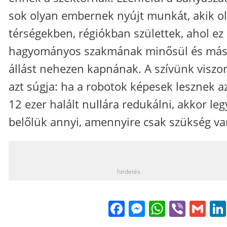
sok olyan embernek nyújt munkát, akik o
térségekben, régiókban születtek, ahol ez
hagyományos szakmának minősül és má
állást nehezen kapnának. A szívünk viszo
azt súgja: ha a robotok képesek lesznek az
12 ezer halált nullára redukálni, akkor le
belőlük annyi, amennyire csak szükség va
_
hirdetés
Facebook
Messenge
WhatsA
Viber
Gm