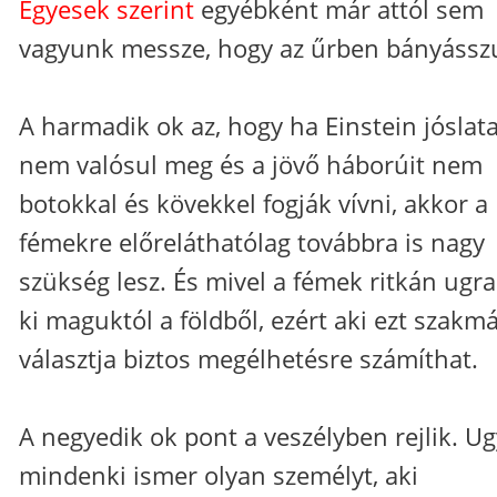
Egyesek szerint
egyébként már attól sem
vagyunk messze, hogy az űrben bányássz
A harmadik ok az, hogy ha Einstein jóslat
nem valósul meg és a jövő háborúit nem
botokkal és kövekkel fogják vívni, akkor a
fémekre előreláthatólag továbbra is nagy
szükség lesz. És mivel a fémek ritkán ugr
ki maguktól a földből, ezért aki ezt szakmá
választja biztos megélhetésre számíthat.
A negyedik ok pont a veszélyben rejlik. Ug
mindenki ismer olyan személyt, aki