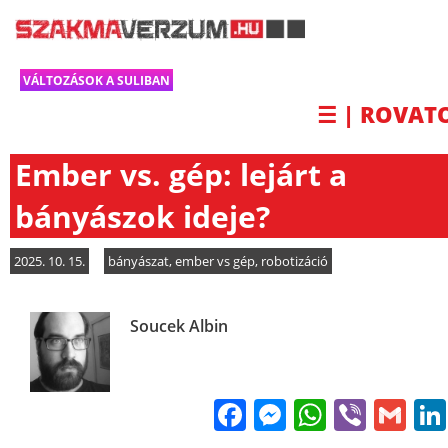
VÁLTOZÁSOK A SULIBAN
☰ | ROVAT
Ember vs. gép: lejárt a
bányászok ideje?
2025. 10. 15.
bányászat
,
ember vs gép
,
robotizáció
Soucek Albin
Facebook
Messenge
WhatsA
Viber
Gm