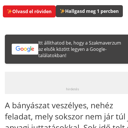
Hallgasd meg 1 percben
Olvasd el röviden
Itt állíthatod be, hogy a Szakmaverzum
az elsők között legyen a Google-
találatokban!
_
hirdetés
A bányászat veszélyes, nehéz
feladat, mely sokszor nem jár túl 
anyagi juttatásokkal. Sok idő telt 