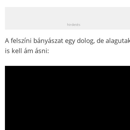
_
hirdetés
A felszíni bányászat egy dolog, de alaguta
is kell ám ásni: