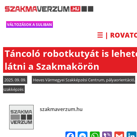
VÁLTOZÁSOK A SULIBAN
☰ | ROVAT
Táncoló robotkutyát is lehet
látni a Szakmakörön
2025. 09. 09.
Heves Vármegyei Szakképzési Centrum
,
pályaorientáció
,
szakképzés
szakmaverzum.hu
Facebook
Messenge
WhatsA
Viber
Gm