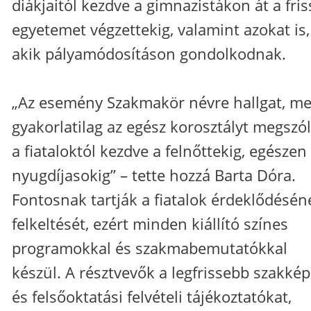
diákjaitól kezdve a gimnazistákon át a fri
egyetemet végzettekig, valamint azokat is,
akik pályamódosításon gondolkodnak.
„Az esemény Szakmakör névre hallgat, me
gyakorlatilag az egész korosztályt megszólí
a fiataloktól kezdve a felnőttekig, egészen
nyugdíjasokig” – tette hozzá Barta Dóra.
Fontosnak tartják a fiatalok érdeklődésén
felkeltését, ezért minden kiállító színes
programokkal és szakmabemutatókkal
készül. A résztvevők a legfrissebb szakkép
és felsőoktatási felvételi tájékoztatókat,