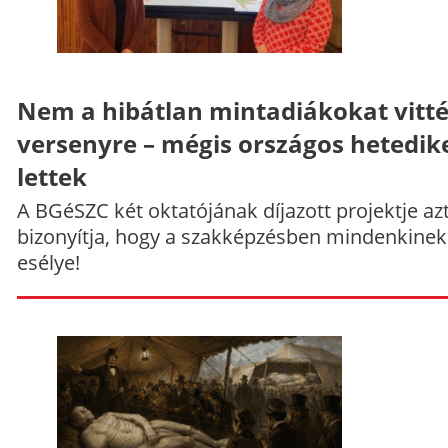
Nem a hibátlan mintadiákokat vitt
versenyre – mégis országos hetedik
lettek
A BGéSZC két oktatójának díjazott projektje az
bizonyítja, hogy a szakképzésben mindenkinek
esélye!