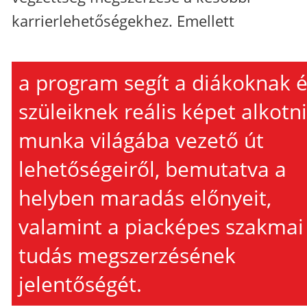
karrierlehetőségekhez. Emellett
a program segít a diákoknak 
szüleiknek reális képet alkotni
munka világába vezető út
lehetőségeiről, bemutatva a
helyben maradás előnyeit,
valamint a piacképes szakmai
tudás megszerzésének
jelentőségét.