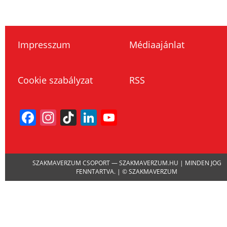
Impresszum
Médiaajánlat
Cookie szabályzat
RSS
Facebook
Instagram
TikTok
LinkedIn
YouTube
Channel
SZAKMAVERZUM CSOPORT — SZAKMAVERZUM.HU | MINDEN JOG
FENNTARTVA. | © SZAKMAVERZUM