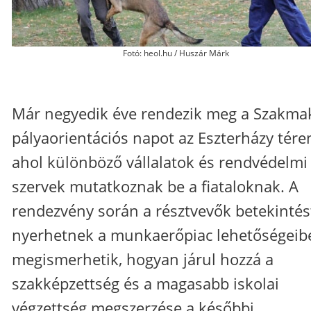
Fotó: heol.hu / Huszár Márk
Már negyedik éve rendezik meg a Szakma
pályaorientációs napot az Eszterházy tére
ahol különböző vállalatok és rendvédelmi
szervek mutatkoznak be a fiataloknak. A
rendezvény során a résztvevők betekintés
nyerhetnek a munkaerőpiac lehetőségeibe
megismerhetik, hogyan járul hozzá a
szakképzettség és a magasabb iskolai
végzettség megszerzése a későbbi