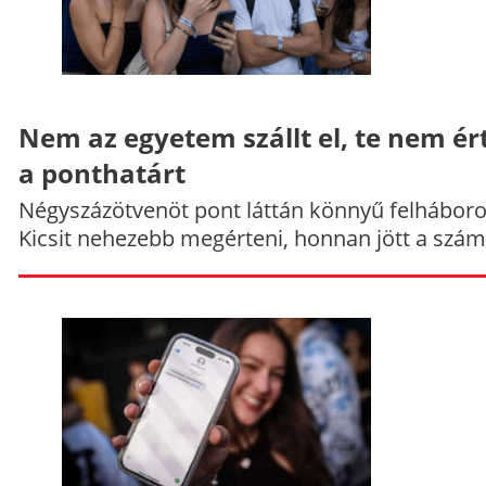
Nem az egyetem szállt el, te nem ér
a ponthatárt
Négyszázötvenöt pont láttán könnyű felháboro
Kicsit nehezebb megérteni, honnan jött a szám