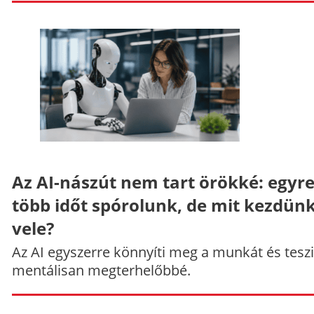
Az AI-nászút nem tart örökké: egyr
több időt spórolunk, de mit kezdün
vele?
Az AI egyszerre könnyíti meg a munkát és teszi
mentálisan megterhelőbbé.