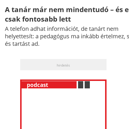
A tanár már nem mindentudó – és e
csak fontosabb lett
A telefon adhat információt, de tanárt nem
helyettesít: a pedagógus ma inkább értelmez, 
és tartást ad.
hirdetés
__
podcast
___________
.
__
.
__