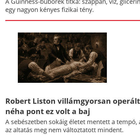
A Guinness-buborék titka: szappan, víz, gliceri
egy nagyon kényes fizikai tény.
Robert Liston villámgyorsan operált
néha pont ez volt a baj
A sebészetben sokáig életet mentett a tempó,
az altatás meg nem változtatott mindent.