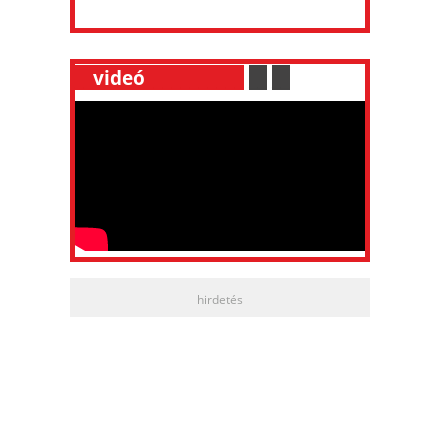
__
videó
___________
.
__
.
__
hirdetés