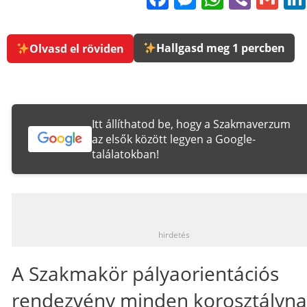
Hallgasd meg 1 percben
Olvasd el röviden
Itt állíthatod be, hogy a Szakmaverzum
az elsők között legyen a Google-
találatokban!
_
hirdetés
A Szakmakör pályaorientációs
rendezvény minden korosztályn