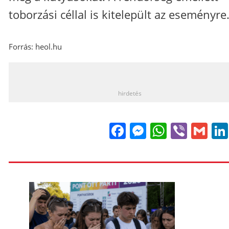
toborzási céllal is kitelepült az eseményre
Forrás: heol.hu
_
hirdetés
Facebook
Messenge
WhatsA
Viber
Gm