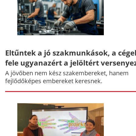
Eltűntek a jó szakmunkások, a cége
fele ugyanazért a jelöltért versenye
A jövőben nem kész szakembereket, hanem
fejlődőképes embereket keresnek.