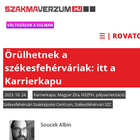
VÁLTOZÁSOK A SULIBAN
☰ | ROVAT
Örülhetnek a
székesfehérváriak: itt a
Karrierkapu
2023. 10. 24.
Karrierkapu
,
Magyar Zita
,
NSZFH
,
pályaorientáció
,
Székesfehérvári Szakképzési Centrum
,
Székesfehérvári SZC
Soucek Albin