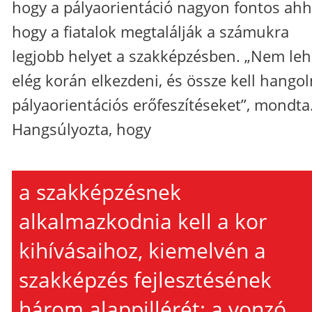
hogy a pályaorientáció nagyon fontos ahh
hogy a fiatalok megtalálják a számukra
legjobb helyet a szakképzésben. „Nem leh
elég korán elkezdeni, és össze kell hangol
pályaorientációs erőfeszítéseket”, mondta
Hangsúlyozta, hogy
a szakképzésnek
alkalmazkodnia kell a kor
kihívásaihoz, kiemelvén a
szakképzés fejlesztésének
három alappillérét: a vonzó