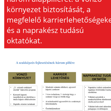
környezet biztosítását, a
megfelelő karrierlehetőségek
és a naprakész tudású
oktatókat.