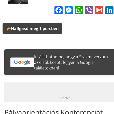
Facebook
Messenge
WhatsA
Viber
Gm
Hallgasd meg 1 percben
Itt állíthatod be, hogy a Szakmaverzum
az elsők között legyen a Google-
találatokban!
_
hirdetés
Pályaorientációs Konferenciát