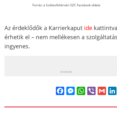
Forrás: a Székesfehérvári SZC Facebook oldala
Az érdeklődők a Karrierkaput
ide
kattintv
érhetik el – nem mellékesen a szolgáltatá
ingyenes.
_
hirdetés
Facebook
Messenge
WhatsA
Viber
Gm