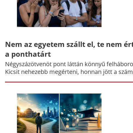
Nem az egyetem szállt el, te nem ér
a ponthatárt
Négyszázötvenöt pont láttán könnyű felháboro
Kicsit nehezebb megérteni, honnan jött a szám