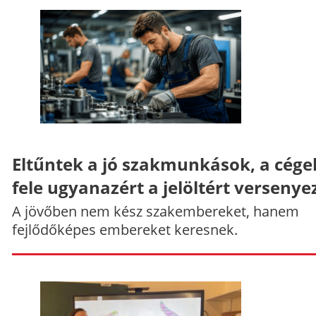
Eltűntek a jó szakmunkások, a cége
fele ugyanazért a jelöltért versenye
A jövőben nem kész szakembereket, hanem
fejlődőképes embereket keresnek.