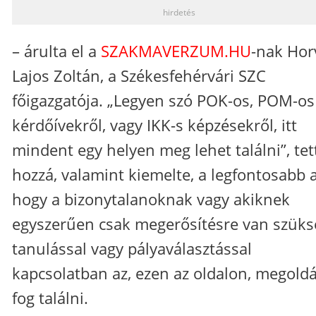
hirdetés
– árulta el a
SZAKMAVERZUM.HU
-nak Hor
Lajos Zoltán, a Székesfehérvári SZC
főigazgatója. „Legyen szó POK-os, POM-os
kérdőívekről, vagy IKK-s képzésekről, itt
mindent egy helyen meg lehet találni”, tet
hozzá, valamint kiemelte, a legfontosabb a
hogy a bizonytalanoknak vagy akiknek
egyszerűen csak megerősítésre van szüks
tanulással vagy pályaválasztással
kapcsolatban az, ezen az oldalon, megoldá
fog találni.