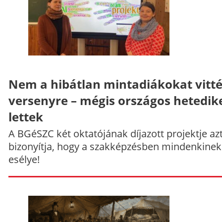
Nem a hibátlan mintadiákokat vitt
versenyre – mégis országos hetedik
lettek
A BGéSZC két oktatójának díjazott projektje az
bizonyítja, hogy a szakképzésben mindenkinek
esélye!