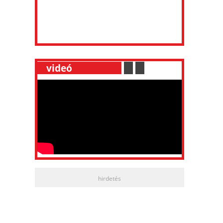
__
videó
___________
.
__
.
__
hirdetés