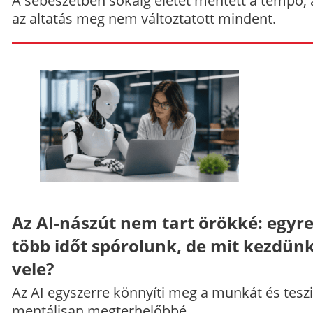
A sebészetben sokáig életet mentett a tempó,
az altatás meg nem változtatott mindent.
Az AI-nászút nem tart örökké: egyr
több időt spórolunk, de mit kezdün
vele?
Az AI egyszerre könnyíti meg a munkát és teszi
mentálisan megterhelőbbé.