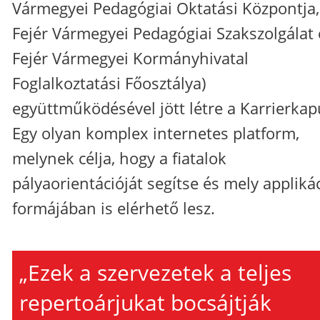
Vármegyei Pedagógiai Oktatási Központja,
Fejér Vármegyei Pedagógiai Szakszolgálat 
Fejér Vármegyei Kormányhivatal
Foglalkoztatási Főosztálya)
együttműködésével jött létre a Karrierkap
Egy olyan komplex internetes platform,
melynek célja, hogy a fiatalok
pályaorientációját segítse és mely appliká
formájában is elérhető lesz.
„Ezek a szervezetek a teljes
repertoárjukat bocsájtják