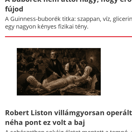
fújod
A Guinness-buborék titka: szappan, víz, gliceri
egy nagyon kényes fizikai tény.
Robert Liston villámgyorsan operált
néha pont ez volt a baj