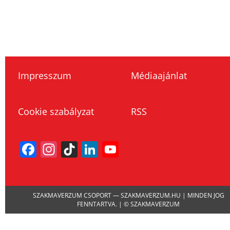
Impresszum
Médiaajánlat
Cookie szabályzat
RSS
Facebook
Instagram
TikTok
LinkedIn
YouTube
Channel
SZAKMAVERZUM CSOPORT — SZAKMAVERZUM.HU | MINDEN JOG
FENNTARTVA. | © SZAKMAVERZUM