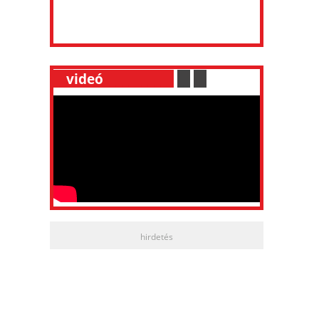
__
videó
___________
.
__
.
__
hirdetés