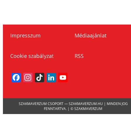
Impresszum
Médiaajánlat
Cookie szabályzat
RSS
Facebook
Instagram
TikTok
LinkedIn
YouTube
Channel
SZAKMAVERZUM CSOPORT — SZAKMAVERZUM.HU | MINDEN JOG
FENNTARTVA. | © SZAKMAVERZUM