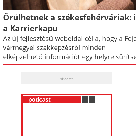
Örülhetnek a székesfehérváriak: i
a Karrierkapu
Az új fejlesztésű weboldal célja, hogy a Fej
vármegyei szakképzésről minden
elképzelhető információt egy helyre sűríts
hirdetés
__
podcast
___________
.
__
.
__