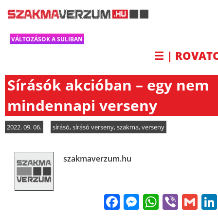
VÁLTOZÁSOK A SULIBAN
☰ | ROVAT
Sírásók akcióban – egy nem
mindennapi verseny
2022. 09. 06.
sírásó
,
sírásó verseny
,
szakma
,
verseny
szakmaverzum.hu
Facebook
Messenge
WhatsA
Viber
Gm