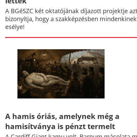
lettek
A BGéSZC két oktatójának díjazott projektje az
bizonyítja, hogy a szakképzésben mindenkinek
esélye!
A hamis óriás, amelynek még a
hamisítványa is pénzt termelt
A Cardiff Giant kamu volt, Barnum másolata 