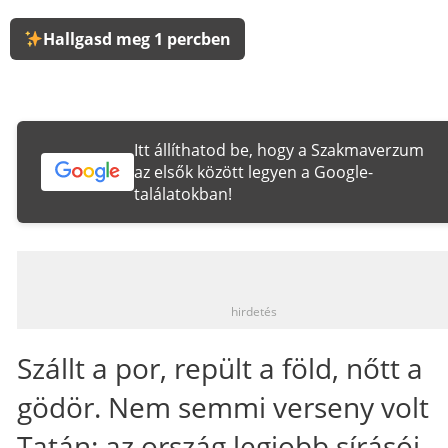
Hallgasd meg 1 percben
Itt állíthatod be, hogy a Szakmaverzum
az elsők között legyen a Google-
találatokban!
_
hirdetés
Szállt a por, repült a föld, nőtt a
gödör. Nem semmi verseny volt
Tatán: az ország legjobb sírásói