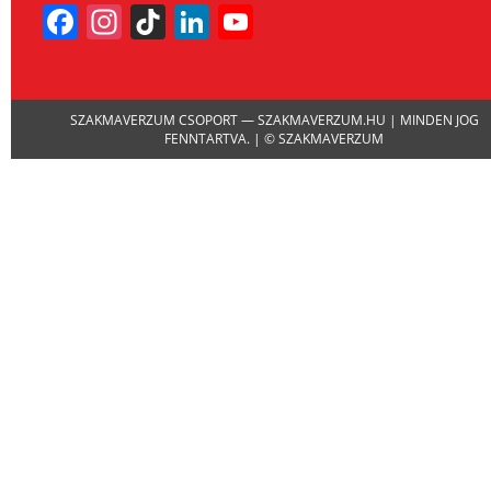
Facebook
Instagram
TikTok
LinkedIn
YouTube
Channel
SZAKMAVERZUM CSOPORT — SZAKMAVERZUM.HU | MINDEN JOG
FENNTARTVA. | © SZAKMAVERZUM