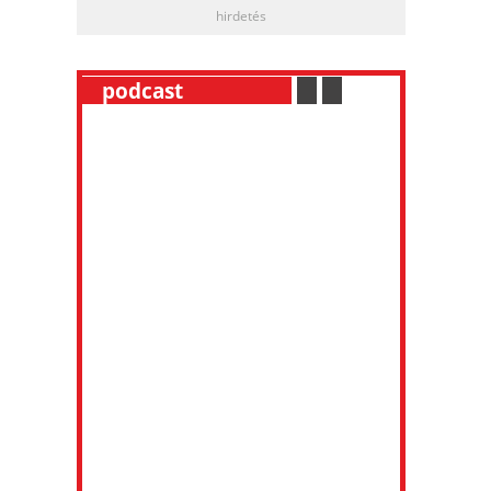
hirdetés
__
podcast
___________
.
__
.
__