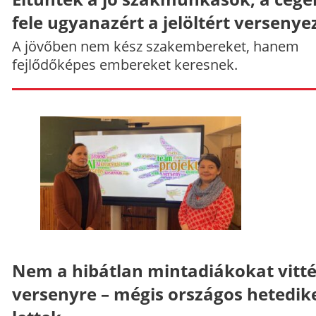
fele ugyanazért a jelöltért versenye
A jövőben nem kész szakembereket, hanem
fejlődőképes embereket keresnek.
Nem a hibátlan mintadiákokat vitt
versenyre – mégis országos hetedik