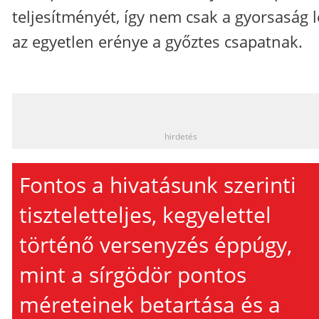
teljesítményét, így nem csak a gyorsaság l
az egyetlen erénye a győztes csapatnak.
_
hirdetés
Fontos a hivatásunk szerinti
tiszteletteljes, kegyelettel
történő versenyzés éppúgy,
mint a sírgödör pontos
méreteinek betartása és a