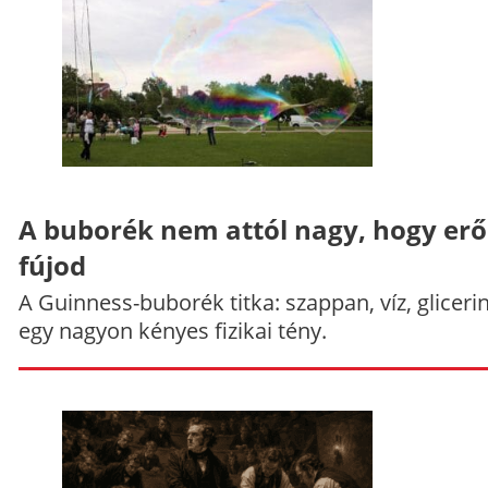
A buborék nem attól nagy, hogy er
fújod
A Guinness-buborék titka: szappan, víz, gliceri
egy nagyon kényes fizikai tény.