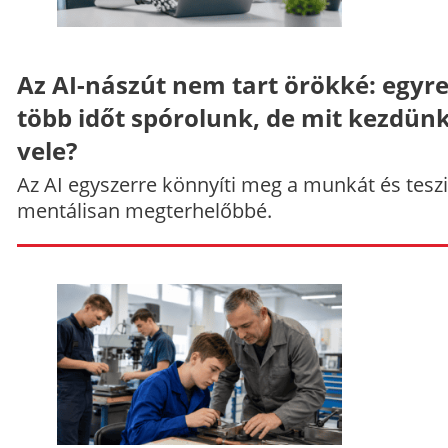
Az AI-nászút nem tart örökké: egyr
több időt spórolunk, de mit kezdün
vele?
Az AI egyszerre könnyíti meg a munkát és teszi
mentálisan megterhelőbbé.