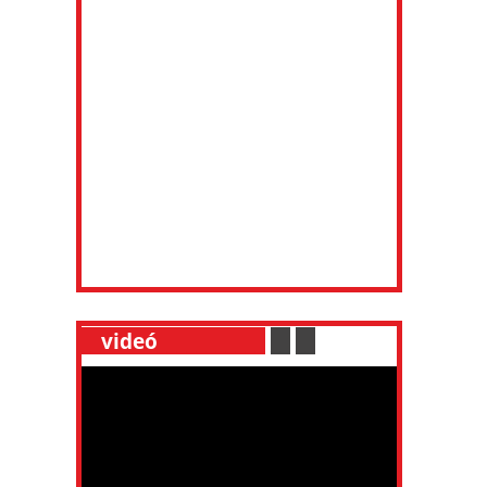
__
videó
___________
.
__
.
__