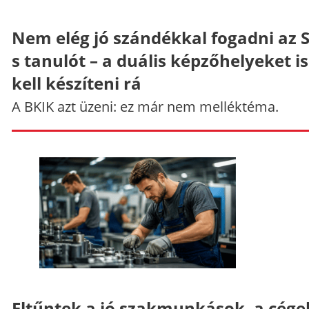
Nem elég jó szándékkal fogadni az 
s tanulót – a duális képzőhelyeket is
kell készíteni rá
A BKIK azt üzeni: ez már nem melléktéma.
Eltűntek a jó szakmunkások, a cége