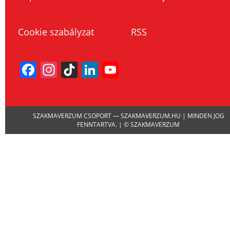
Cookie szabályzat
RSS
Facebook
Instagram
TikTok
LinkedIn
YouTube
Channel
SZAKMAVERZUM CSOPORT — SZAKMAVERZUM.HU | MINDEN JOG
FENNTARTVA. | © SZAKMAVERZUM