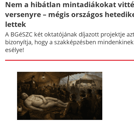
Nem a hibátlan mintadiákokat vitt
versenyre – mégis országos hetedik
lettek
A BGéSZC két oktatójának díjazott projektje az
bizonyítja, hogy a szakképzésben mindenkinek
esélye!