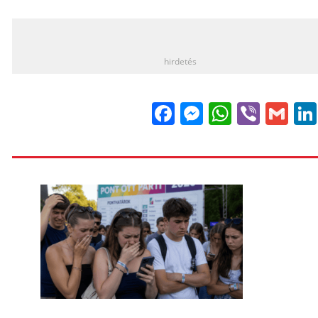
_
hirdetés
Facebook
Messenge
WhatsA
Viber
Gm