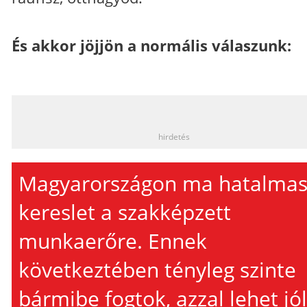
És akkor jöjjön a normális válaszunk:
_
hirdetés
Magyarországon ma hatalmas
kereslet a szakképzett
munkaerőre. Ennek
következtében tényleg szinte
bármibe fogtok, azzal lehet jól