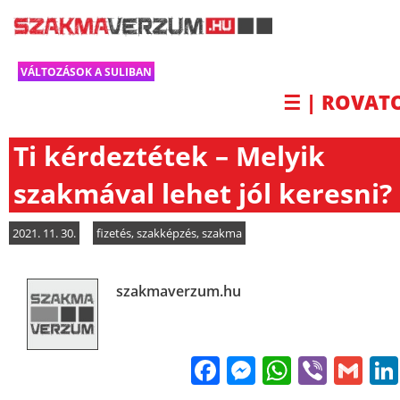
VÁLTOZÁSOK A SULIBAN
☰ | ROVAT
Ti kérdeztétek – Melyik
szakmával lehet jól keresni?
2021. 11. 30.
fizetés
,
szakképzés
,
szakma
szakmaverzum.hu
Facebook
Messenge
WhatsA
Viber
Gm