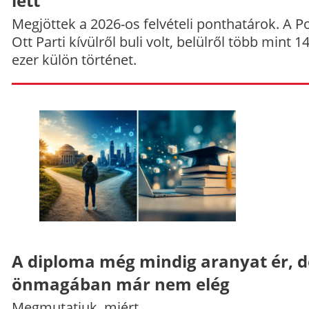
lett
Megjöttek a 2026-os felvételi ponthatárok. A P
Ott Parti kívülről buli volt, belülről több mint 1
ezer külön történet.
A diploma még mindig aranyat ér, d
önmagában már nem elég
Megmutatjuk, miért.