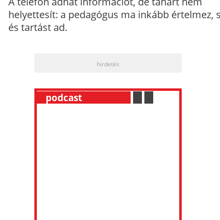
A telefon adhat információt, de tanárt nem
helyettesít: a pedagógus ma inkább értelmez, 
és tartást ad.
hirdetés
__
podcast
___________
.
__
.
__