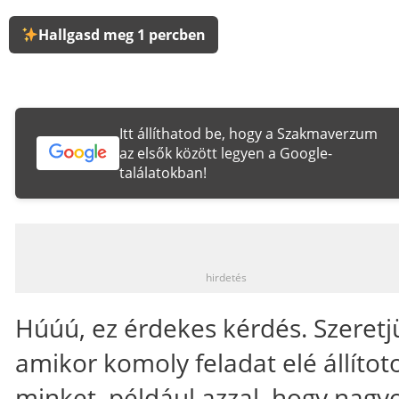
Hallgasd meg 1 percben
Itt állíthatod be, hogy a Szakmaverzum
az elsők között legyen a Google-
találatokban!
_
hirdetés
Húúú, ez érdekes kérdés. Szeretj
amikor komoly feladat elé állítot
minket, például azzal, hogy nagy