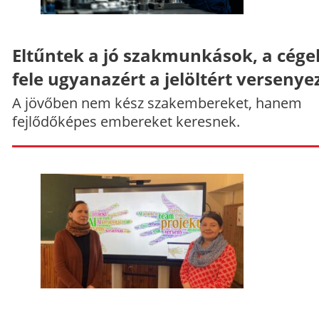
Eltűntek a jó szakmunkások, a cége
fele ugyanazért a jelöltért versenye
A jövőben nem kész szakembereket, hanem
fejlődőképes embereket keresnek.