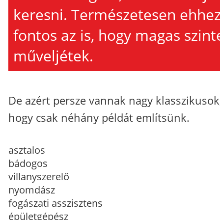
keresni. Természetesen ehhe
fontos az is, hogy magas szint
műveljétek.
De azért persze vannak nagy klasszikusok
hogy csak néhány példát említsünk.
asztalos
bádogos
villanyszerelő
nyomdász
fogászati asszisztens
épületgépész