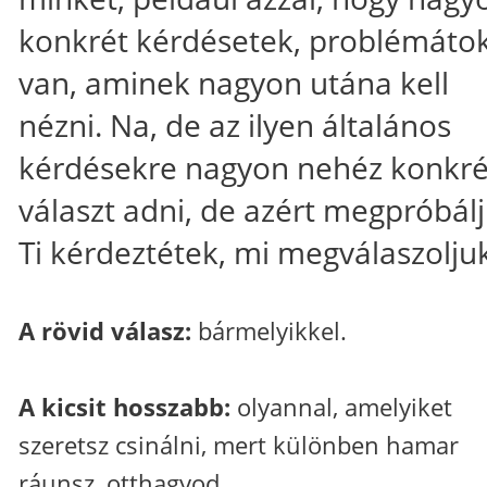
konkrét kérdésetek, problémáto
van, aminek nagyon utána kell
nézni. Na, de az ilyen általános
kérdésekre nagyon nehéz konkré
választ adni, de azért megpróbálj
Ti kérdeztétek, mi megválaszoljuk
A rövid válasz:
bármelyikkel.
A kicsit hosszabb:
olyannal, amelyiket
szeretsz csinálni, mert különben hamar
ráunsz, otthagyod.