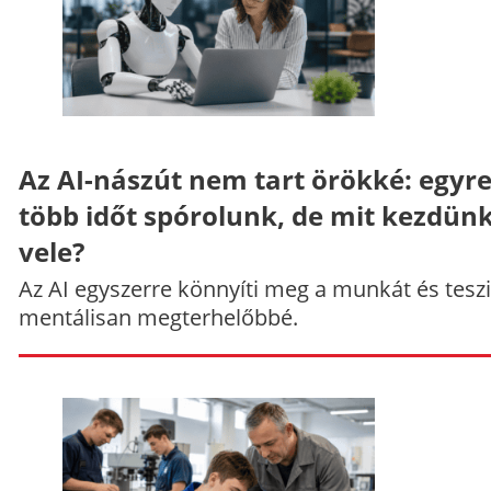
Az AI-nászút nem tart örökké: egyr
több időt spórolunk, de mit kezdün
vele?
Az AI egyszerre könnyíti meg a munkát és teszi
mentálisan megterhelőbbé.