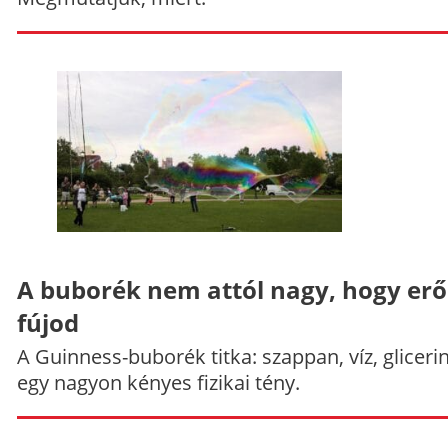
A buborék nem attól nagy, hogy er
fújod
A Guinness-buborék titka: szappan, víz, gliceri
egy nagyon kényes fizikai tény.