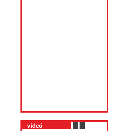
__
videó
___________
.
__
.
__