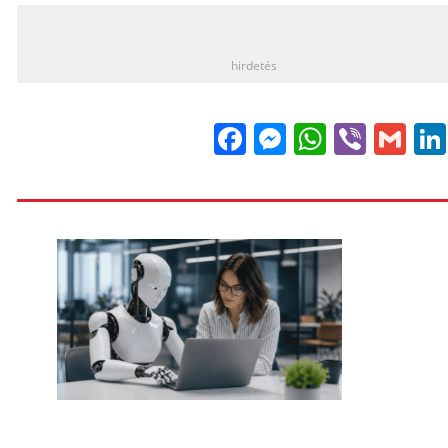
_
hirdetés
Facebook
Messenge
WhatsA
Viber
Gm