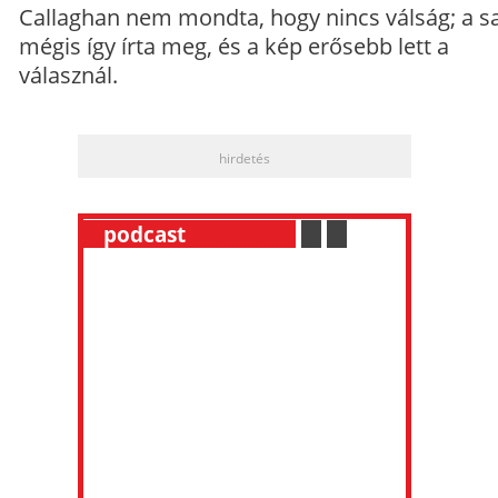
Callaghan nem mondta, hogy nincs válság; a sa
mégis így írta meg, és a kép erősebb lett a
válasznál.
hirdetés
__
podcast
___________
.
__
.
__