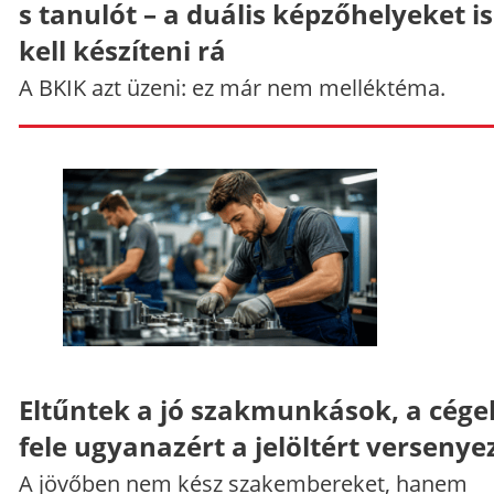
s tanulót – a duális képzőhelyeket is
kell készíteni rá
A BKIK azt üzeni: ez már nem melléktéma.
Eltűntek a jó szakmunkások, a cége
fele ugyanazért a jelöltért versenye
A jövőben nem kész szakembereket, hanem