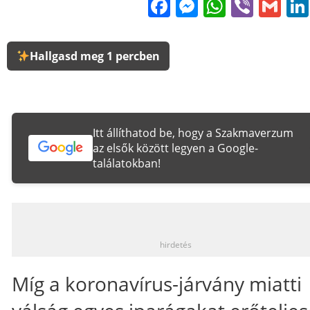
Facebook
Messenge
WhatsA
Viber
Gm
Hallgasd meg 1 percben
Itt állíthatod be, hogy a Szakmaverzum
az elsők között legyen a Google-
találatokban!
_
hirdetés
Míg a koronavírus-járvány miatti