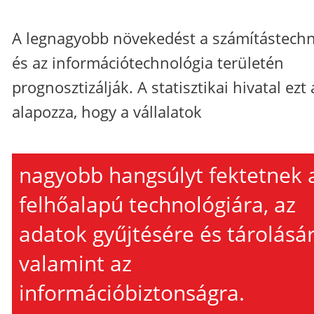
A legnagyobb növekedést a számítástechn
és az információtechnológia területén
prognosztizálják. A statisztikai hivatal ezt 
alapozza, hogy a vállalatok
nagyobb hangsúlyt fektetnek 
felhőalapú technológiára, az
adatok gyűjtésére és tárolásár
valamint az
információbiztonságra.