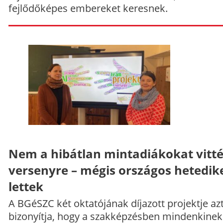
fejlődőképes embereket keresnek.
Nem a hibátlan mintadiákokat vitt
versenyre – mégis országos hetedik
lettek
A BGéSZC két oktatójának díjazott projektje az
bizonyítja, hogy a szakképzésben mindenkinek