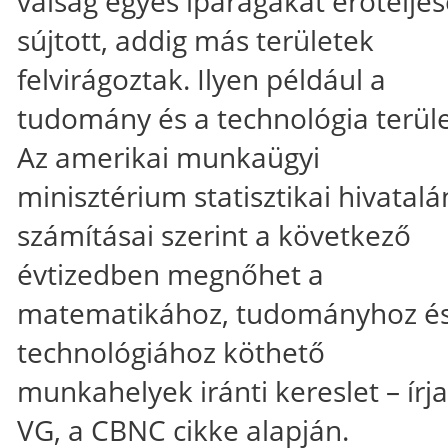
válság egyes iparágakat erőtelje
sújtott, addig más területek
felvirágoztak. Ilyen például a
tudomány és a technológia terüle
Az amerikai munkaügyi
minisztérium statisztikai hivatal
számításai szerint a következő
évtizedben megnőhet a
matematikához, tudományhoz é
technológiához köthető
munkahelyek iránti kereslet – írja
VG,
a
CBNC
cikke alapján.