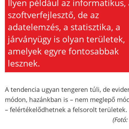
Ilyen például az informatikus,
szoftverfejlesztő, de az
adatelemzés, a statisztika, a
járványügy is olyan területek,
amelyek egyre fontosabbak
lesznek.
A tendencia ugyan tengeren túli, de evide
módon, hazánkban is – nem meglepő mó
– felértékelődhetnek a felsorolt területek.
(Fotó: