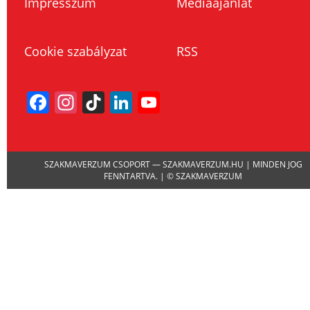
Impresszum
Médiaajánlat
Cookie szabályzat
RSS
Facebook
Instagram
TikTok
LinkedIn
YouTube
Channel
SZAKMAVERZUM CSOPORT — SZAKMAVERZUM.HU | MINDEN JOG
FENNTARTVA. | © SZAKMAVERZUM