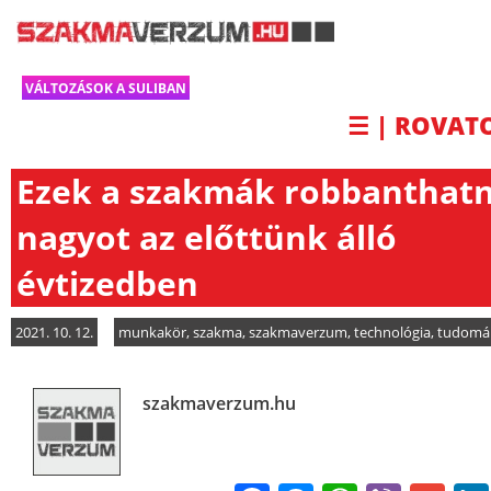
VÁLTOZÁSOK A SULIBAN
☰ | ROVAT
Ezek a szakmák robbanthat
nagyot az előttünk álló
évtizedben
2021. 10. 12.
munkakör
,
szakma
,
szakmaverzum
,
technológia
,
tudomá
szakmaverzum.hu