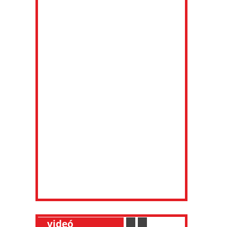
__
videó
___________
.
__
.
__