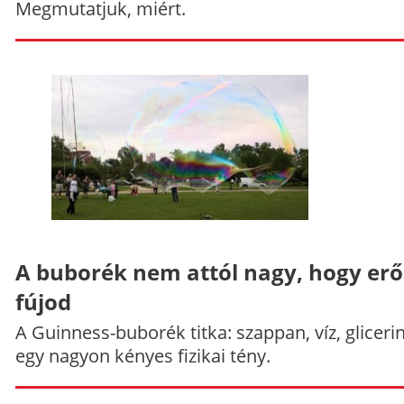
Megmutatjuk, miért.
A buborék nem attól nagy, hogy er
fújod
A Guinness-buborék titka: szappan, víz, gliceri
egy nagyon kényes fizikai tény.