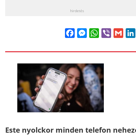
hirdetés
Facebook
Messenge
WhatsA
Viber
Gm
Este nyolckor minden telefon nehe