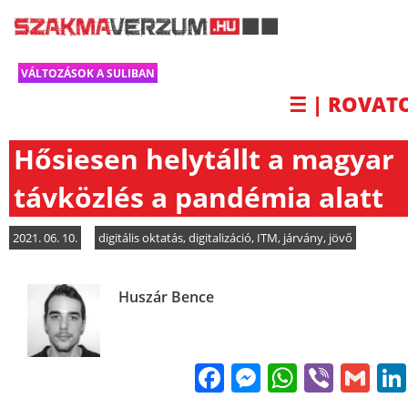
VÁLTOZÁSOK A SULIBAN
☰ | ROVAT
Hősiesen helytállt a magyar
távközlés a pandémia alatt
2021. 06. 10.
digitális oktatás
,
digitalizáció
,
ITM
,
járvány
,
jövő
Huszár Bence
Facebook
Messenge
WhatsA
Viber
Gm