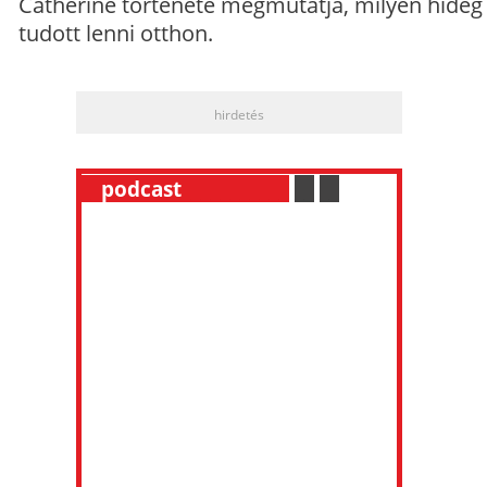
Catherine története megmutatja, milyen hideg
tudott lenni otthon.
hirdetés
__
podcast
___________
.
__
.
__