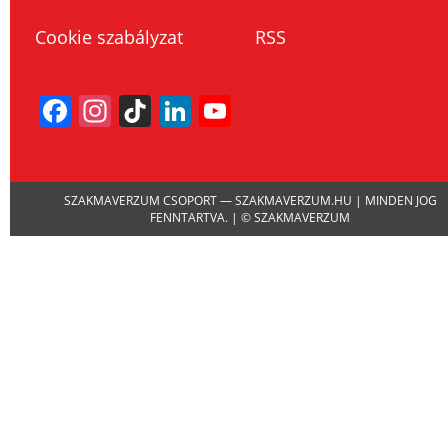
Cookie szabályzat
RSS
Facebook
Instagram
TikTok
LinkedIn
YouTube
Channel
SZAKMAVERZUM CSOPORT — SZAKMAVERZUM.HU | MINDEN JOG
FENNTARTVA. | © SZAKMAVERZUM