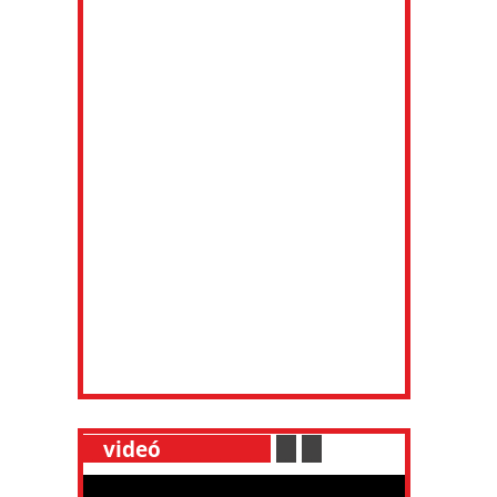
__
videó
___________
.
__
.
__