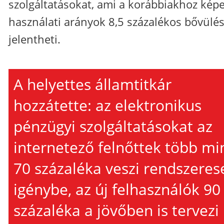
szolgáltatásokat, ami a korábbiakhoz képe
használati arányok 8,5 százalékos bővülés
jelentheti.
A helyettes államtitkár
hozzátette: az elektronikus
pénzügyi szolgáltatásokat az
internetező felnőttek több mi
70 százaléka veszi rendszeres
igénybe, az új felhasználók 90
százaléka a jövőben is tervezi