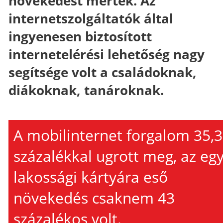
növekedést mértek. Az
internetszolgáltatók által
ingyenesen biztosított
internetelérési lehetőség nagy
segítsége volt a családoknak,
diákoknak, tanároknak.
A mobilinternet forgalom 35,3
százalékkal ugrott meg, az eg
lakossági kártyára eső
növekedés csaknem 43
százalékos volt.