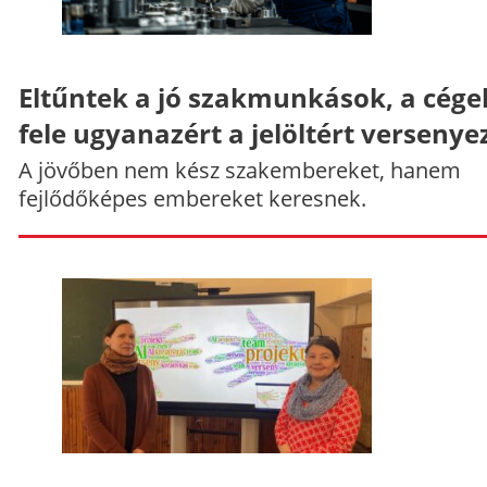
Eltűntek a jó szakmunkások, a cége
fele ugyanazért a jelöltért versenye
A jövőben nem kész szakembereket, hanem
fejlődőképes embereket keresnek.