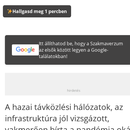
Hallgasd meg 1 percben
Itt állíthatod be, hogy a Szakmaverzum
az elsők között legyen a Google-
találatokban!
_
hirdetés
A hazai távközlési hálózatok, az
infrastruktúra jól vizsgázott,
vakmerően bírta a pandémia ok