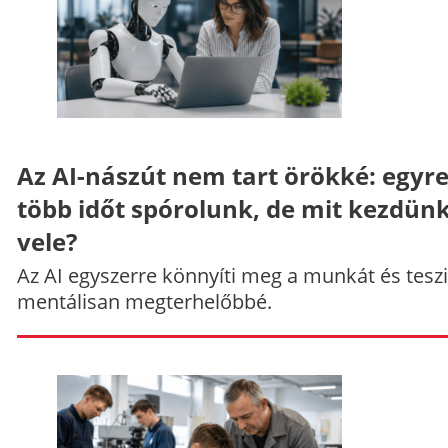
Az AI-nászút nem tart örökké: egyr
több időt spórolunk, de mit kezdün
vele?
Az AI egyszerre könnyíti meg a munkát és teszi
mentálisan megterhelőbbé.