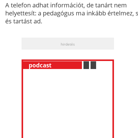
A telefon adhat információt, de tanárt nem
helyettesít: a pedagógus ma inkább értelmez, 
és tartást ad.
hirdetés
__
podcast
___________
.
__
.
__