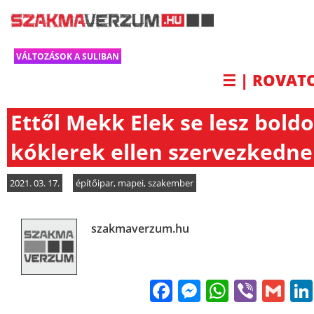
VÁLTOZÁSOK A SULIBAN
☰ | ROVAT
Ettől Mekk Elek se lesz boldo
kóklerek ellen szervezkedn
2021. 03. 17.
építőipar
,
mapei
,
szakember
szakmaverzum.hu
Facebook
Messenge
WhatsA
Viber
Gm