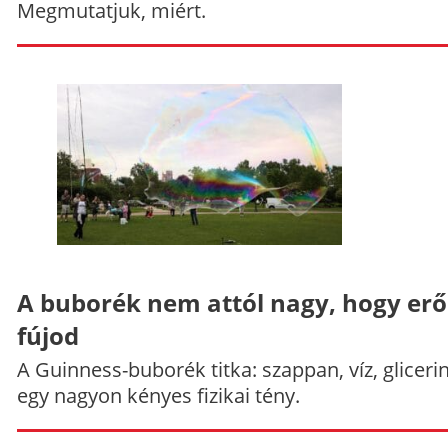
Megmutatjuk, miért.
A buborék nem attól nagy, hogy er
fújod
A Guinness-buborék titka: szappan, víz, gliceri
egy nagyon kényes fizikai tény.