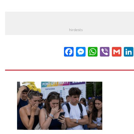
_
hirdetés
Facebook
Messenge
WhatsA
Viber
Gm