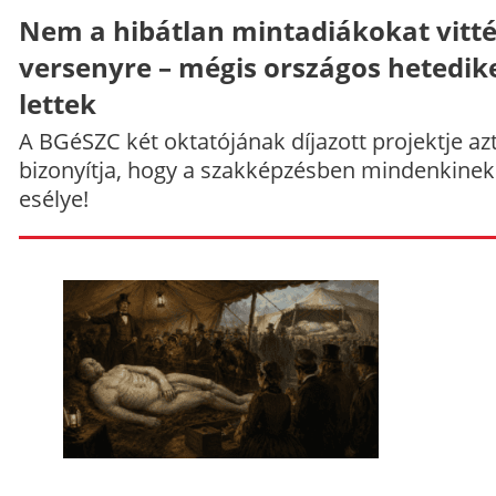
Nem a hibátlan mintadiákokat vitt
versenyre – mégis országos hetedik
lettek
A BGéSZC két oktatójának díjazott projektje az
bizonyítja, hogy a szakképzésben mindenkinek
esélye!