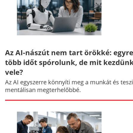
Az AI-nászút nem tart örökké: egyr
több időt spórolunk, de mit kezdün
vele?
Az AI egyszerre könnyíti meg a munkát és teszi
mentálisan megterhelőbbé.