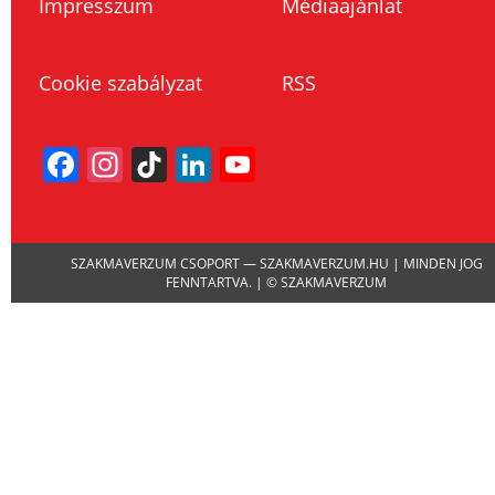
Impresszum
Médiaajánlat
Cookie szabályzat
RSS
Facebook
Instagram
TikTok
LinkedIn
YouTube
Channel
SZAKMAVERZUM CSOPORT — SZAKMAVERZUM.HU | MINDEN JOG
FENNTARTVA. | © SZAKMAVERZUM