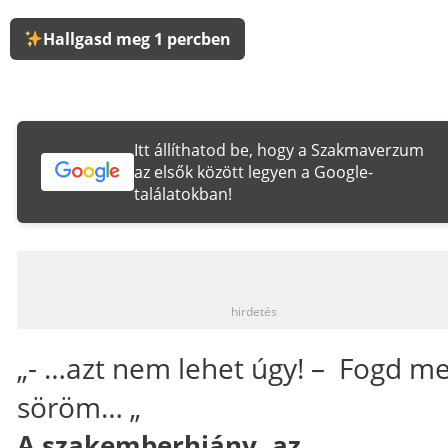
Hallgasd meg 1 percben
Itt állíthatod be, hogy a Szakmaverzum
az elsők között legyen a Google-
találatokban!
_
hirdetés
„- …azt nem lehet úgy! – Fogd m
söröm… „
A szakemberhiány, az