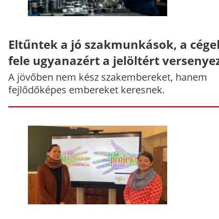
Eltűntek a jó szakmunkások, a cége
fele ugyanazért a jelöltért versenye
A jövőben nem kész szakembereket, hanem
fejlődőképes embereket keresnek.