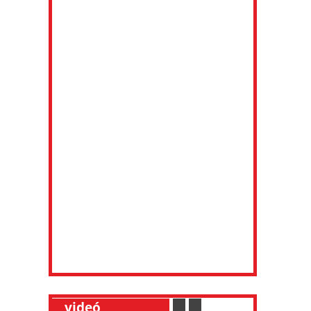
__
videó
___________
.
__
.
__