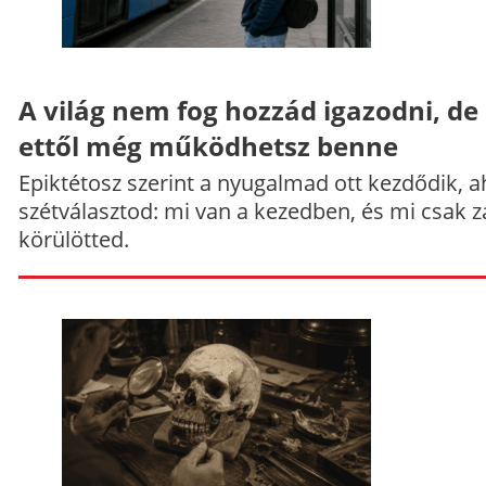
A világ nem fog hozzád igazodni, de
ettől még működhetsz benne
Epiktétosz szerint a nyugalmad ott kezdődik, a
szétválasztod: mi van a kezedben, és mi csak z
körülötted.