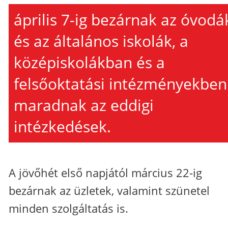
április 7-ig bezárnak az óvodá
és az általános iskolák, a
középiskolákban és a
felsőoktatási intézményekben
maradnak az eddigi
intézkedések.
A jövőhét első napjától március 22-ig
bezárnak az üzletek, valamint szünetel
minden szolgáltatás is.