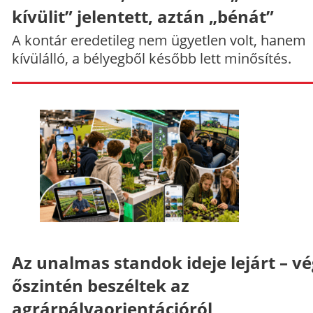
kívülit” jelentett, aztán „bénát”
A kontár eredetileg nem ügyetlen volt, hanem
kívülálló, a bélyegből később lett minősítés.
Az unalmas standok ideje lejárt – v
őszintén beszéltek az
agrárpályaorientációról