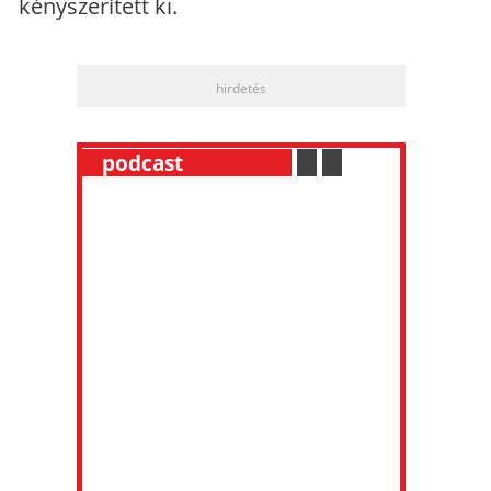
kényszerített ki.
hirdetés
__
podcast
___________
.
__
.
__