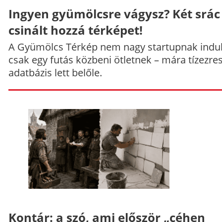
Ingyen gyümölcsre vágysz? Két srác
csinált hozzá térképet!
A Gyümölcs Térkép nem nagy startupnak indul
csak egy futás közbeni ötletnek – mára tízezre
adatbázis lett belőle.
Kontár: a szó, ami először „céhen