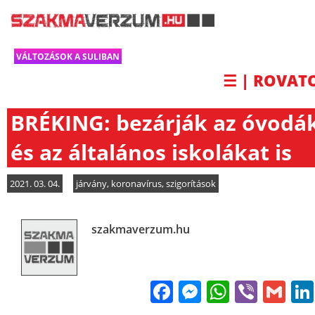
VÁLTOZÁSOK A SULIBAN
☰ | ROVAT
BRÉKING: bezárják az óvodá
és az általános iskolákat is
2021. 03. 04.
járvány
,
koronavírus
,
szigorítások
szakmaverzum.hu
Facebook
Messenge
WhatsA
Viber
Gm