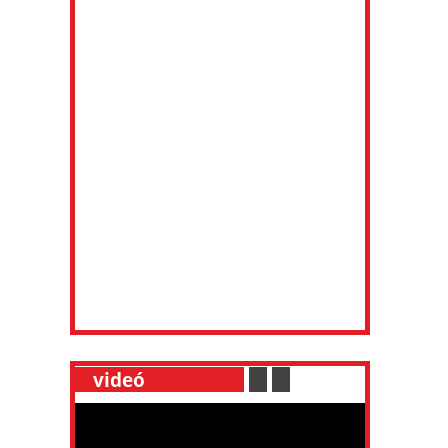
__
videó
___________
.
__
.
__