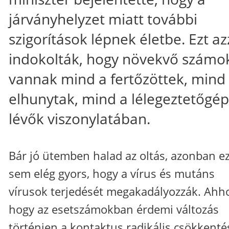
járványhelyzet miatt további
szigorítások lépnek életbe. Ezt az
indokolták, hogy növekvő számo
vannak mind a fertőzöttek, mind
elhunytak, mind a lélegeztetőgé
lévők viszonylatában.
Bár jó ütemben halad az oltás, azonban e
sem elég gyors, hogy a vírus és mutáns
vírusok terjedését megakadályozzák. Ahho
hogy az esetszámokban érdemi változás
történjen a kontaktus radikális csökkenté