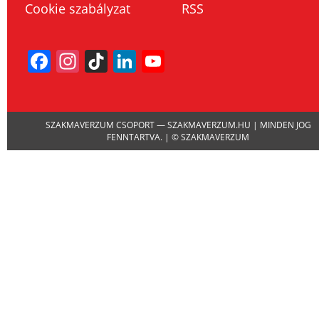
Cookie szabályzat
RSS
Facebook
Instagram
TikTok
LinkedIn
YouTube
Channel
SZAKMAVERZUM CSOPORT — SZAKMAVERZUM.HU | MINDEN JOG
FENNTARTVA. | © SZAKMAVERZUM