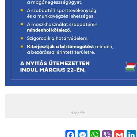
_
hirdetés
Facebook
Messenge
WhatsA
Viber
Gm