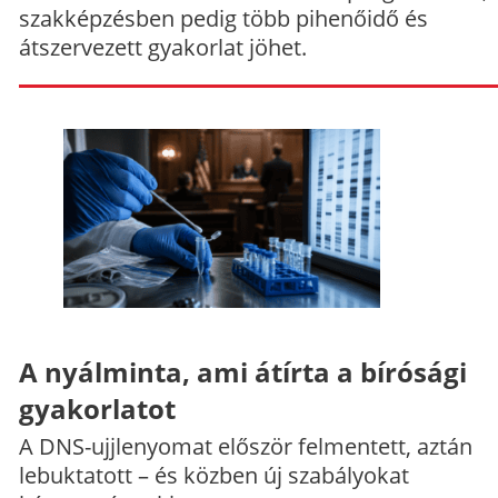
szakképzésben pedig több pihenőidő és
átszervezett gyakorlat jöhet.
A nyálminta, ami átírta a bírósági
gyakorlatot
A DNS-ujjlenyomat először felmentett, aztán
lebuktatott – és közben új szabályokat