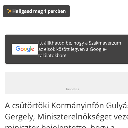
Hallgasd meg 1 percben
Itt állíthatod be, hogy a Szakmaverzum
az elsők között legyen a Google-
találatokban!
_
hirdetés
A csütörtöki Kormányinfón Gulyá
Gergely, Miniszterelnökséget vez
miniszter bejelentette, hogy a