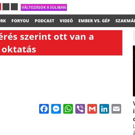
VÁLTOZÁSOK A SULIBAN
RK
FORYOU
PODCAST
VIDEÓ
EMBER VS. GÉP
SZAKMÁ
rés szerint ott van a
 oktatás
Facebook
Messenger
WhatsApp
Viber
Gmail
Linke
Em
L
á