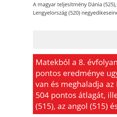
A magyar teljesítmény Dánia (525),
Lengyelország (520) negyedikesei
Matekból a 8. évfoly
pontos eredménye ugya
van és meghaladja az 
504 pontos átlagát, il
(515), az angol (515) é