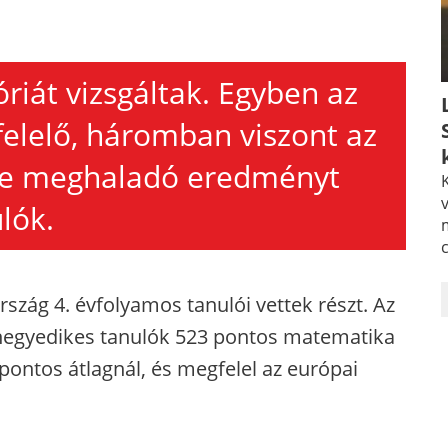
riát vizsgáltak. Egyben az
elelő, háromban viszont az
ze meghaladó eredményt
K
v
lók.
szág 4. évfolyamos tanulói vettek részt. Az
 negyedikes tanulók 523 pontos matematika
ntos átlagnál, és megfelel az európai