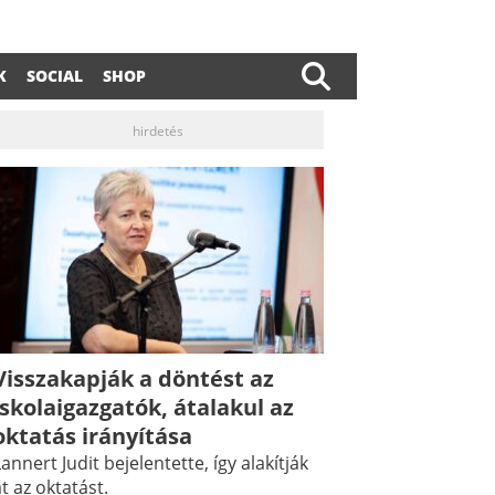
K
SOCIAL
SHOP
hirdetés
Visszakapják a döntést az
dIn
ail
iskolaigazgatók, átalakul az
oktatás irányítása
annert Judit bejelentette, így alakítják
t az oktatást.