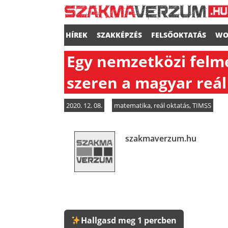
HÍREK
SZAKKÉPZÉS
FELSŐOKTATÁS
WO
Egy nemzetközi felmé
szeren a magyar reál
2020. 12. 08.
matematika
,
reál oktatás
,
TIMSS
szakmaverzum.hu
Hallgasd meg 1 percben