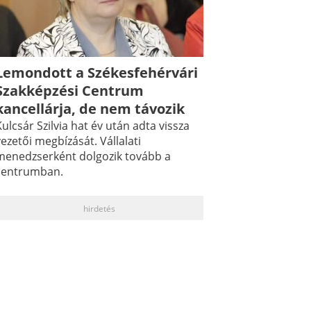
Lemondott a Székesfehérvári
Szakképzési Centrum
kancellárja, de nem távozik
ulcsár Szilvia hat év után adta vissza
ezetői megbízását. Vállalati
menedzserként dolgozik tovább a
centrumban.
hirdetés