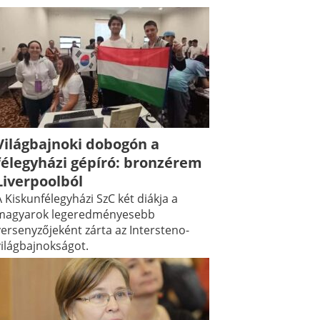
Világbajnoki dobogón a
félegyházi gépíró: bronzérem
Liverpoolból
 Kiskunfélegyházi SzC két diákja a
magyarok legeredményesebb
versenyzőjeként zárta az Intersteno-
világbajnokságot.