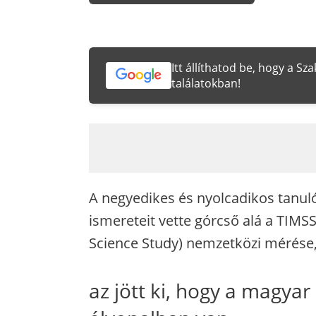
Itt állíthatod be, hogy a S
találatokban!
A negyedikes és nyolcadikos tanu
ismereteit vette górcső alá a TIMS
Science Study) nemzetközi mérése,
az jött ki, hogy a magyar