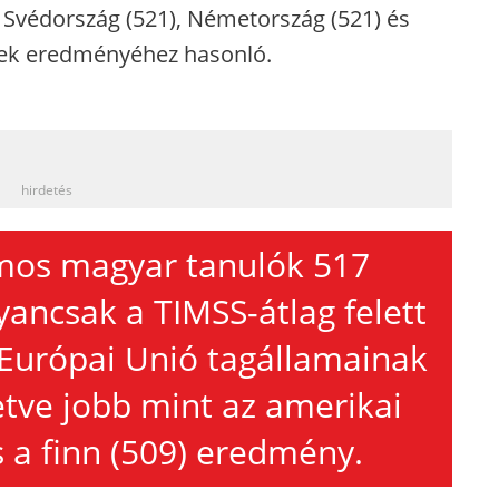
 Svédország (521), Németország (521) és
nek eredményéhez hasonló.
_
hirdetés
amos magyar tanulók 517
ncsak a TIMSS-átlag felett
Európai Unió tagállamainak
letve jobb mint az amerikai
s a finn (509) eredmény.