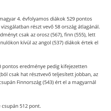
magyar 4. évfolyamos diákok 529 pontos
izsgálatban részt vevő 58 ország átlagánál.
ményt csak az orosz (567), finn (555), lett
tanulókon kívül az angol (537) diákok értek el
 pontos eredménye pedig kifejezetten
ból csak hat résztvevő teljesített jobban, az
csupán Finnország (543) ért el a magyarnál
 csupán 512 pont.