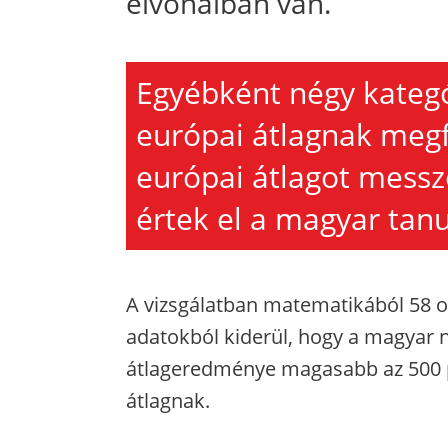
élvonalban van.
Egyébként négy kategó
európai átlagnak megf
európai átlagot mess
értek el a magyar tanu
A vizsgálatban matematikából 58 or
adatokból kiderül, hogy a magyar
átlageredménye magasabb az 500 po
átlagnak.