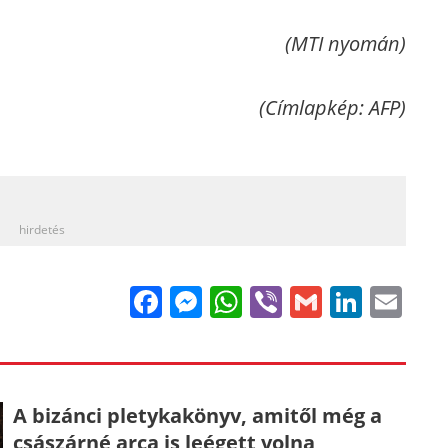
(MTI nyomán)
(Címlapkép: AFP)
_
hirdetés
Facebook
Messenger
WhatsApp
Viber
Gmail
Linke
Em
A bizánci pletykakönyv, amitől még a
császárné arca is leégett volna