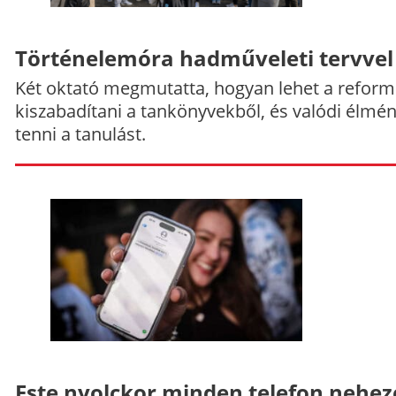
Történelemóra hadműveleti tervvel
Két oktató megmutatta, hogyan lehet a reform
kiszabadítani a tankönyvekből, és valódi élmé
tenni a tanulást.
Este nyolckor minden telefon nehe