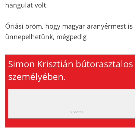
hangulat volt.
Óriási öröm, hogy magyar aranyérmest is
ünnepelhetünk, mégpedig
Simon Krisztián bútorasztalos
személyében.
_
hirdetés