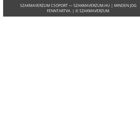
SZAKMAVERZUM CSOPORT — SZAKMAVERZUM.HU | MINDEN JOG
FENNTARTVA. | © SZAKMAVERZUM