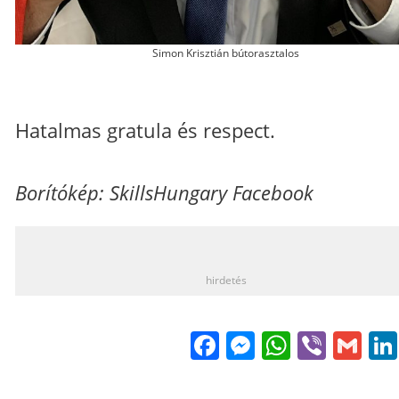
Simon Krisztián bútorasztalos
Hatalmas gratula és respect.
Borítókép: SkillsHungary Facebook
_
hirdetés
Facebook
Messenge
WhatsA
Viber
Gm