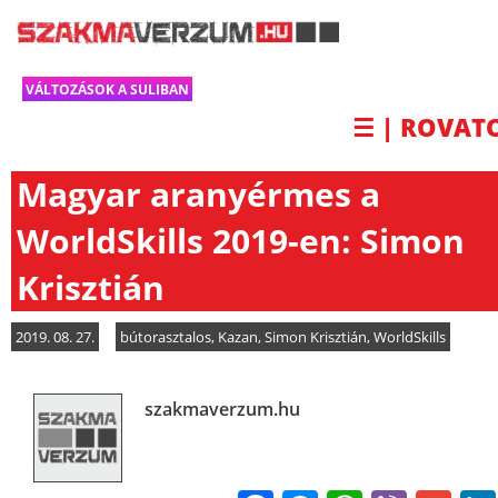
VÁLTOZÁSOK A SULIBAN
☰ | ROVAT
Magyar aranyérmes a
WorldSkills 2019-en: Simon
Krisztián
2019. 08. 27.
bútorasztalos
,
Kazan
,
Simon Krisztián
,
WorldSkills
szakmaverzum.hu