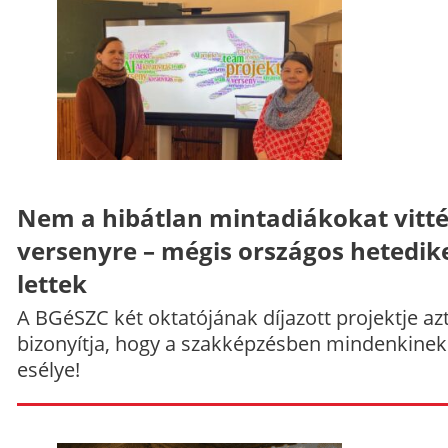
Nem a hibátlan mintadiákokat vitt
versenyre – mégis országos hetedik
lettek
A BGéSZC két oktatójának díjazott projektje az
bizonyítja, hogy a szakképzésben mindenkinek
esélye!