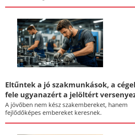
Eltűntek a jó szakmunkások, a cége
fele ugyanazért a jelöltért versenye
A jövőben nem kész szakembereket, hanem
fejlődőképes embereket keresnek.