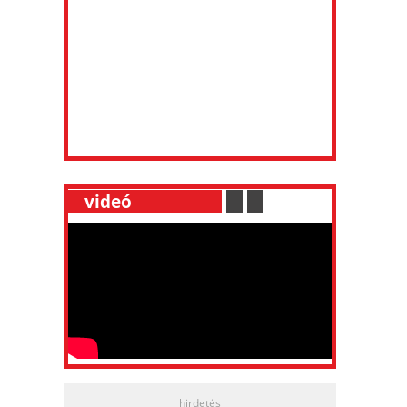
__
videó
___________
.
__
.
__
hirdetés