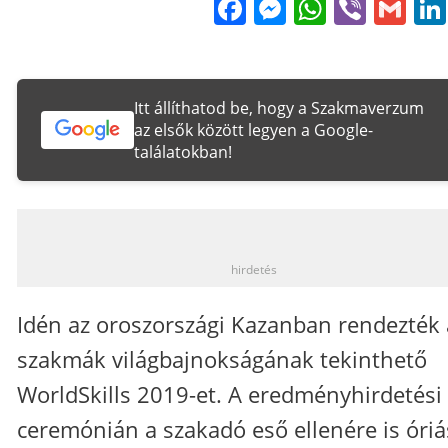
Facebook
Messenge
WhatsA
Viber
Gm
Itt állíthatod be, hogy a Szakmaverzum
az elsők között legyen a Google-
találatokban!
_
hirdetés
Idén az oroszországi Kazanban rendezték 
szakmák világbajnokságának tekinthető
WorldSkills 2019-et. A eredményhirdetési
ceremónián a szakadó eső ellenére is óriá