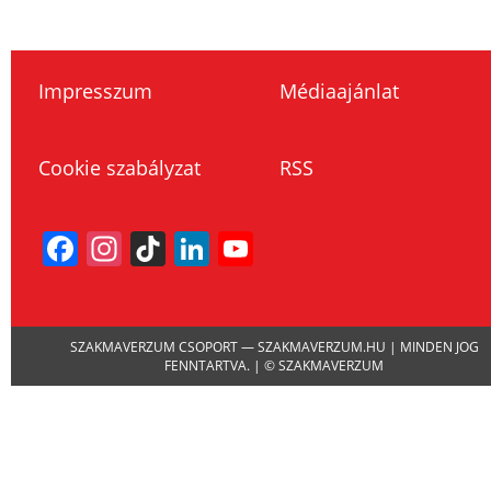
Impresszum
Médiaajánlat
Cookie szabályzat
RSS
Facebook
Instagram
TikTok
LinkedIn
YouTube
Channel
SZAKMAVERZUM CSOPORT — SZAKMAVERZUM.HU | MINDEN JOG
FENNTARTVA. | © SZAKMAVERZUM