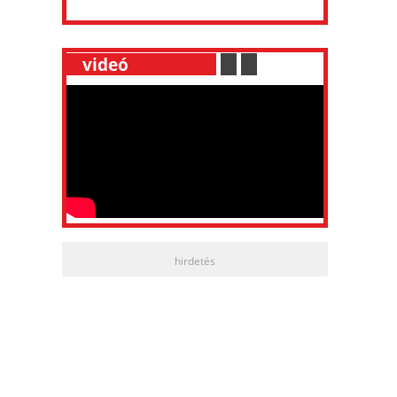
__
videó
___________
.
__
.
__
hirdetés