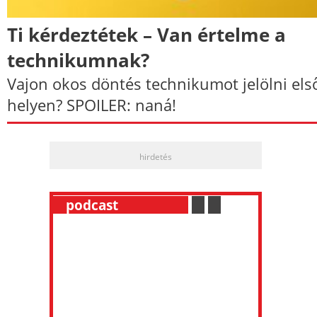
Ti kérdeztétek – Van értelme a
technikumnak?
Vajon okos döntés technikumot jelölni els
helyen? SPOILER: naná!
hirdetés
__
podcast
___________
.
__
.
__