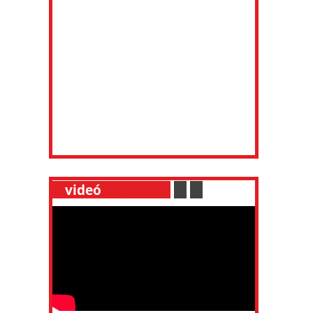
__
videó
___________
.
__
.
__