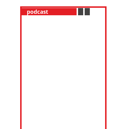
__
podcast
___________
.
__
.
__