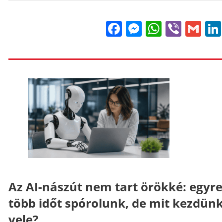
Facebook
Messenge
WhatsA
Viber
Gm
Az AI-nászút nem tart örökké: egyr
több időt spórolunk, de mit kezdün
vele?