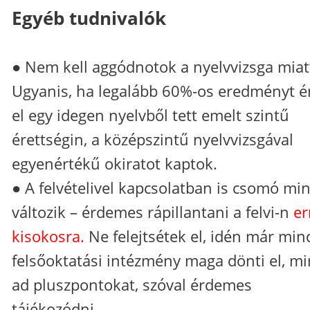
Egyéb tudnivalók
● Nem kell aggódnotok a nyelvvizsga miat
Ugyanis, ha legalább 60%-os eredményt é
el egy idegen nyelvből tett emelt szintű
érettségin, a középszintű nyelvvizsgával
egyenértékű okiratot kaptok.
● A felvételivel kapcsolatban is csomó mi
változik – érdemes rápillantani a felvi-n
er
kisokosra.
Ne felejtsétek el, idén már mi
felsőoktatási intézmény maga dönti el, mi
ad pluszpontokat, szóval érdemes
tájékozódni.