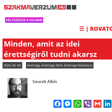
VÁLTOZÁSOK A SULIBAN
☰ | ROVAT
Minden, amit az idei
érettségiről tudni akarsz
2024. 04. 09.
érettségi
,
érettségi 2024
,
érettségi feladatsor
Soucek Albin
Facebook
Messenge
WhatsA
Viber
Gm