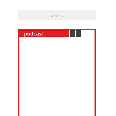
hirdetés
__
podcast
___________
.
__
.
__