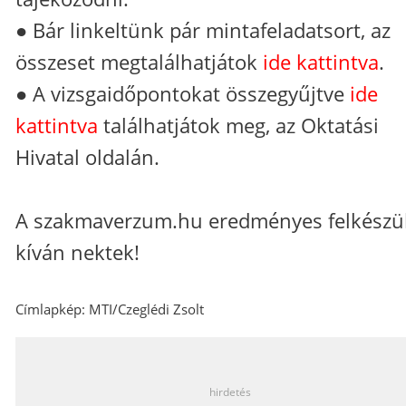
● Bár linkeltünk pár mintafeladatsort, az
összeset megtalálhatjátok
ide kattintva
.
● A vizsgaidőpontokat összegyűjtve
ide
kattintva
találhatjátok meg, az Oktatási
Hivatal oldalán.
A szakmaverzum.hu eredményes felkészü
kíván nektek!
Címlapkép: MTI/Czeglédi Zsolt
_
hirdetés