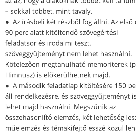
az az, hogy a diákoknak többet kell tanul
– sokkal többet, mint tavaly.
● Az írásbeli két részből fog állni. Az első
90 perc alatt kitöltendő szövegértési
feladatsor és irodalmi teszt,
szöveggyűjteményt nem lehet használni.
Kötelezően megtanulható memoriterek (pl
Himnusz) is előkerülhetnek majd.
● A második feladatlap kitöltésére 150 pe
áll rendelkezésre, és szöveggyűjteményt i
lehet majd használni. Megszűnik az
összehasonlító elemzés, két lehetőség les
műelemzés és témakifejtő esszé közül leh