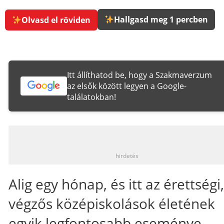
Hallgasd meg 1 percben
Olvasd el röviden
Itt állíthatod be, hogy a Szakmaverzum
az elsők között legyen a Google-
találatokban!
_
hirdetés
Alig egy hónap, és itt az érettségi,
végzős középiskolások életének
egyik legfontosabb eseménye.