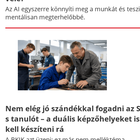
Az AI egyszerre könnyíti meg a munkát és teszi
mentálisan megterhelőbbé.
Nem elég jó szándékkal fogadni az 
s tanulót – a duális képzőhelyeket is
kell készíteni rá
A BKIK azt üzeni: ez már nem melléktéma.