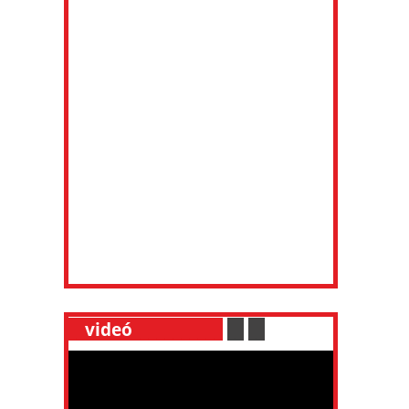
__
videó
___________
.
__
.
__