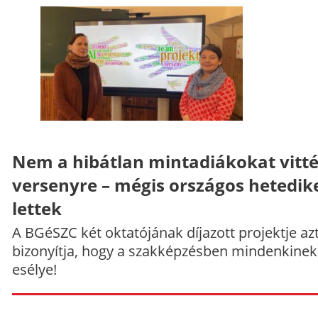
Nem a hibátlan mintadiákokat vitt
versenyre – mégis országos hetedik
lettek
A BGéSZC két oktatójának díjazott projektje az
bizonyítja, hogy a szakképzésben mindenkinek
esélye!