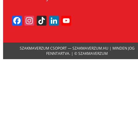
Facebook
Instagram
TikTok
LinkedIn
YouTube
Channel
SZAKMAVERZUM CSOPORT — SZAKMAVERZUM.HU | MINDEN JOG
FENNTARTVA. | © SZAKMAVERZUM