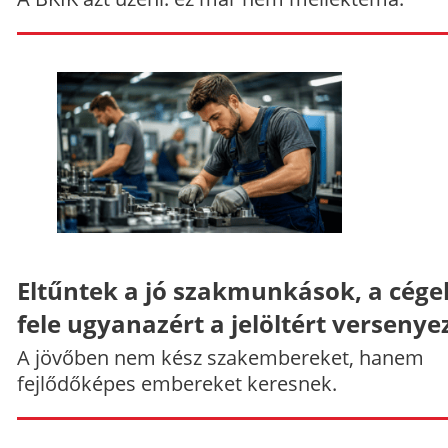
Eltűntek a jó szakmunkások, a cége
fele ugyanazért a jelöltért versenye
A jövőben nem kész szakembereket, hanem
fejlődőképes embereket keresnek.