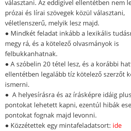
választani. Az eddigivel ellentétben nem l
prózai és lírai szövegek közül választani,
véletlenszerű, melyik lesz majd.
● Mindkét feladat inkább a lexikális tudás
megy rá, és a kötelező olvasmányok is
felbukkanhatnak.
● A szóbelin 20 tétel lesz, és a korábbi hat
ellentétben legalább tíz kötelező szerzőt k
ismerni.
● A helyesírásra és az írásképre idáig plu
pontokat lehetett kapni, ezentúl hibák es
pontokat fognak majd levonni.
● Közzétettek egy mintafeladatsort:
ide