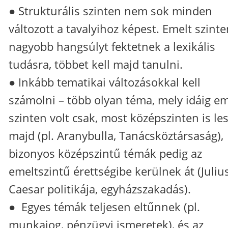
● Strukturális szinten nem sok minden
változott a tavalyihoz képest. Emelt szinte
nagyobb hangsúlyt fektetnek a lexikális
tudásra, többet kell majd tanulni.
● Inkább tematikai változásokkal kell
számolni – több olyan téma, mely idáig em
szinten volt csak, most középszinten is le
majd (pl. Aranybulla, Tanácsköztársaság),
bizonyos középszintű témák pedig az
emeltszintű érettségibe kerülnek át (Juliu
Caesar politikája, egyházszakadás).
● Egyes témák teljesen eltűnnek (pl.
munkajog, pénzügyi ismeretek), és az