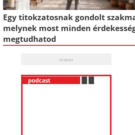
Egy titokzatosnak gondolt szakm
melynek most minden érdekessé
megtudhatod
hirdetés
__
podcast
___________
.
__
.
__