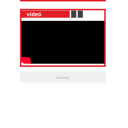
__
videó
___________
.
__
.
__
hirdetés