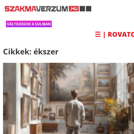
VÁLTOZÁSOK A SULIBAN
☰ | ROVAT
Cikkek:
ékszer