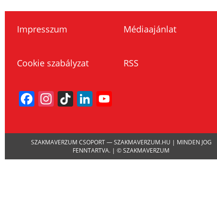
Impresszum
Médiaajánlat
Cookie szabályzat
RSS
Facebook
Instagram
TikTok
LinkedIn
YouTube
Channel
SZAKMAVERZUM CSOPORT — SZAKMAVERZUM.HU | MINDEN JOG
FENNTARTVA. | © SZAKMAVERZUM