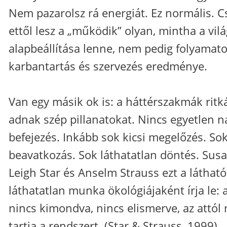
Nem pazarolsz rá energiát. Ez normális. C
ettől lesz a „működik” olyan, mintha a vilá
alapbeállítása lenne, nem pedig folyamat
karbantartás és szervezés eredménye.
Van egy másik ok is: a háttérszakmák ritk
adnak szép pillanatokat. Nincs egyetlen n
befejezés. Inkább sok kicsi megelőzés. Sok
beavatkozás. Sok láthatatlan döntés. Sus
Leigh Star és Anselm Strauss ezt a látható
láthatatlan munka ökológiájaként írja le: 
nincs kimondva, nincs elismerve, az attól
tartja a rendszert. (Star & Strauss, 1999).