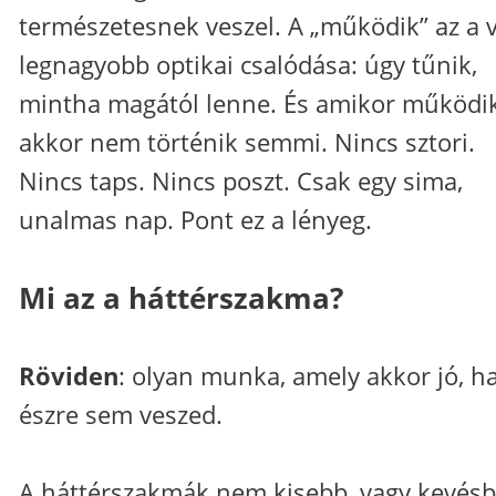
természetesnek veszel. A „működik” az a v
legnagyobb optikai csalódása: úgy tűnik,
mintha magától lenne. És amikor működik
akkor nem történik semmi. Nincs sztori.
Nincs taps. Nincs poszt. Csak egy sima,
unalmas nap. Pont ez a lényeg.
Mi az a háttérszakma?
Röviden
: olyan munka, amely akkor jó, h
észre sem veszed.
A háttérszakmák nem kisebb, vagy kevés