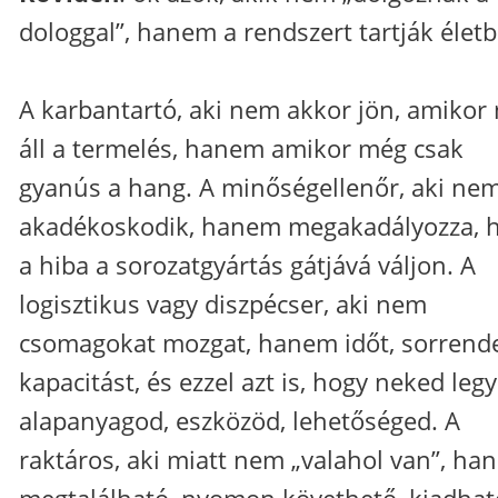
dologgal”, hanem a rendszert tartják élet
A karbantartó, aki nem akkor jön, amikor
áll a termelés, hanem amikor még csak
gyanús a hang. A minőségellenőr, aki ne
akadékoskodik, hanem megakadályozza, 
a hiba a sorozatgyártás gátjává váljon. A
logisztikus vagy diszpécser, aki nem
csomagokat mozgat, hanem időt, sorrende
kapacitást, és ezzel azt is, hogy neked leg
alapanyagod, eszközöd, lehetőséged. A
raktáros, aki miatt nem „valahol van”, ha
megtalálható, nyomon követhető, kiadhat