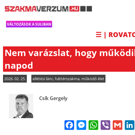
VÁLTOZÁSOK A SULIBAN
☰ | ROVAT
Nem varázslat, hogy működi
napod
2026. 02. 25.
ellétési lánc
,
háttérszakma
,
működő élet
Csík Gergely
Facebook
Messenge
WhatsA
Viber
Gm