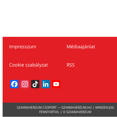
Impresszum
Médiaajánlat
Cookie szabályzat
RSS
Facebook
Instagram
TikTok
LinkedIn
YouTube
Channel
SZAKMAVERZUM CSOPORT — SZAKMAVERZUM.HU | MINDEN JOG
FENNTARTVA. | © SZAKMAVERZUM