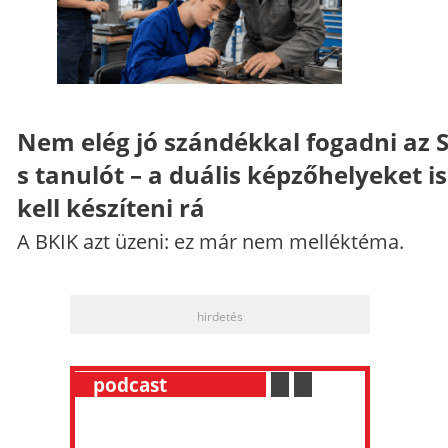
Nem elég jó szándékkal fogadni az 
s tanulót – a duális képzőhelyeket is
kell készíteni rá
A BKIK azt üzeni: ez már nem melléktéma.
hirdetés
__
podcast
___________
.
__
.
__