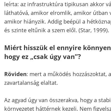
leírta: az infrastruktúra tipikusan akkor vá
láthatóvá, amikor elromlik, amikor útban 
amikor hiányzik. Addig beépül a hétközna
és szinte eltűnik a szem elől. (Star, 1999).
Miért hisszük el ennyire könnyen
hogy ez „csak úgy van”?
Röviden
: mert a működés hozzászoktat, 
zavartalanság elaltat.
Az agyad úgy van összerakva, hogy a stabi
környezetet háttérnek kezeli. Nem figyelsz