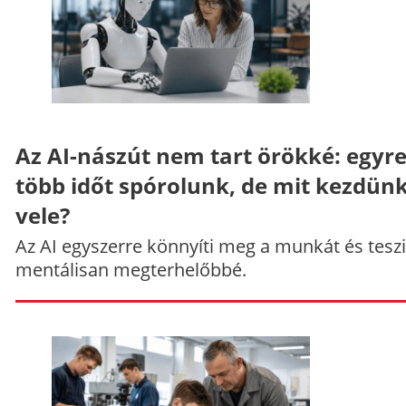
Az AI-nászút nem tart örökké: egyr
több időt spórolunk, de mit kezdün
vele?
Az AI egyszerre könnyíti meg a munkát és teszi
mentálisan megterhelőbbé.