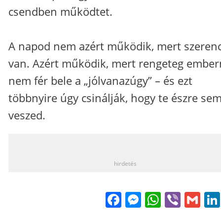
csendben működtet.
A napod nem azért működik, mert szeren
van. Azért működik, mert rengeteg embe
nem fér bele a „jólvanazúgy” – és ezt
többnyire úgy csinálják, hogy te észre se
veszed.
_
hirdetés
Facebook
Messenge
WhatsA
Viber
Gm