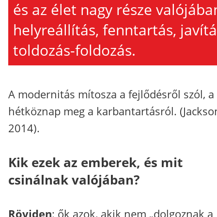
és az élet nagy része valójába
helyreállítás, fenntartás, javítá
toldozás-foldozás.
A modernitás mítosza a fejlődésről szól, a
hétköznap meg a karbantartásról. (Jackso
2014).
Kik ezek az emberek, és mit
csinálnak valójában?
Röviden
: ők azok, akik nem „dolgoznak a