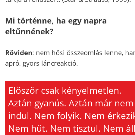
Mi történne, ha egy napra
eltűnnének?
Röviden
: nem hősi összeomlás lenne, h
apró, gyors láncreakció.
Először csak kényelmetlen.
Aztán gyanús. Aztán már nem
indul. Nem folyik. Nem érkezi
Nem hűt. Nem tisztul. Nem ál