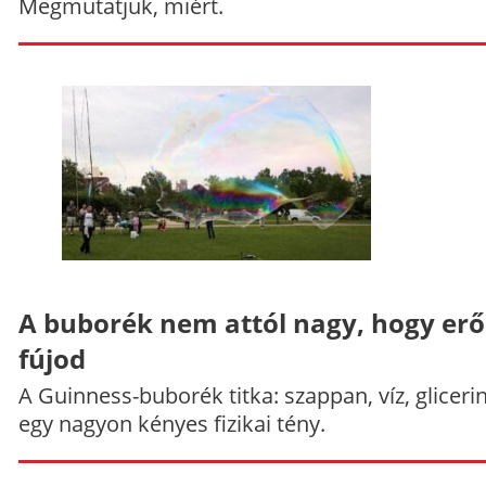
Megmutatjuk, miért.
A buborék nem attól nagy, hogy er
fújod
A Guinness-buborék titka: szappan, víz, gliceri
egy nagyon kényes fizikai tény.