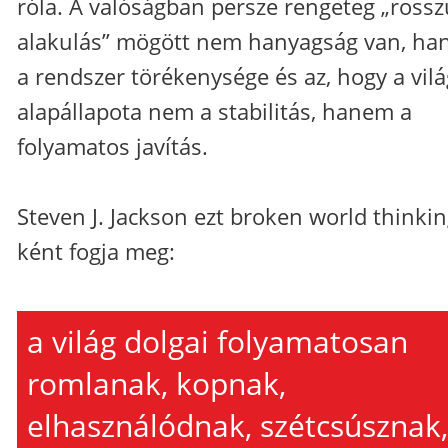
róla. A valóságban persze rengeteg „rossz
alakulás” mögött nem hanyagság van, h
a rendszer törékenysége és az, hogy a vilá
alapállapota nem a stabilitás, hanem a
folyamatos javítás.
Steven J. Jackson ezt broken world thinkin
ként fogja meg:
a világ dolgai folyamatosan
romlanak, kopnak,
elhasználódnak, szétcsúsznak,