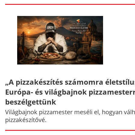
„A pizzakészítés számomra életstílu
Európa- és világbajnok pizzamesterr
beszélgettünk
Világbajnok pizzamester meséli el, hogyan vál
pizzakészítővé.