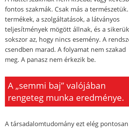
fontos szakmák. Csak más a természetük.
termékek, a szolgáltatások, a látványos
teljesítmények mögött állnak, és a sikerü
sokszor az, hogy nincs esemény. A rendsz
csendben marad. A folyamat nem szakad
meg. A panasz nem érkezik be.
A „semmi baj” valójában
rengeteg munka eredménye.
A társadalomtudomány ezt elég pontosan