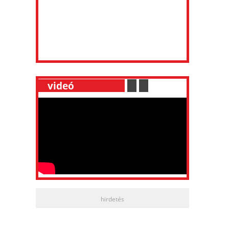
__
videó
___________
.
__
.
__
hirdetés