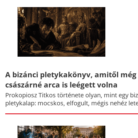
A bizánci pletykakönyv, amitől még
császárné arca is leégett volna
Prokopiosz Titkos története olyan, mint egy bi
pletykalap: mocskos, elfogult, mégis nehéz let