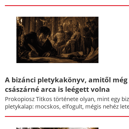
A bizánci pletykakönyv, amitől még
császárné arca is leégett volna
Prokopiosz Titkos története olyan, mint egy bi
pletykalap: mocskos, elfogult, mégis nehéz let