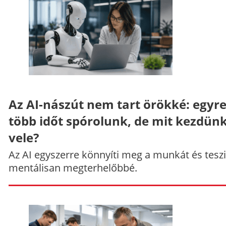
Az AI-nászút nem tart örökké: egyr
több időt spórolunk, de mit kezdün
vele?
Az AI egyszerre könnyíti meg a munkát és teszi
mentálisan megterhelőbbé.