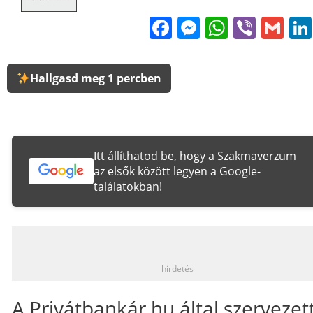
Facebook
Messenge
WhatsA
Viber
Gm
Hallgasd meg 1 percben
Itt állíthatod be, hogy a Szakmaverzum
az elsők között legyen a Google-
találatokban!
_
hirdetés
A Privátbankár.hu által szervezet