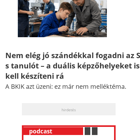
Nem elég jó szándékkal fogadni az 
s tanulót – a duális képzőhelyeket is
kell készíteni rá
A BKIK azt üzeni: ez már nem melléktéma.
hirdetés
__
podcast
___________
.
__
.
__