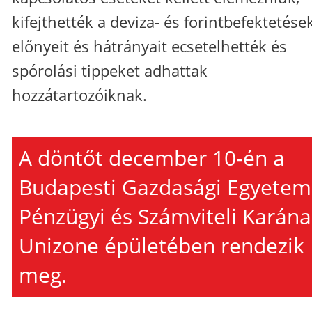
kifejthették a deviza- és forintbefektetése
előnyeit és hátrányait ecsetelhették és
spórolási tippeket adhattak
hozzátartozóiknak.
A döntőt december 10-én a
Budapesti Gazdasági Egyetem
Pénzügyi és Számviteli Karán
Unizone épületében rendezik
meg.