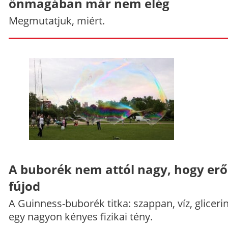
önmagában már nem elég
Megmutatjuk, miért.
A buborék nem attól nagy, hogy er
fújod
A Guinness-buborék titka: szappan, víz, gliceri
egy nagyon kényes fizikai tény.