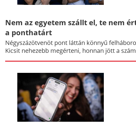
Nem az egyetem szállt el, te nem ér
a ponthatárt
Négyszázötvenöt pont láttán könnyű felháboro
Kicsit nehezebb megérteni, honnan jött a szám