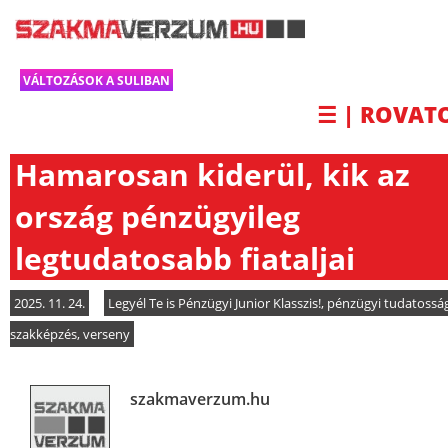
VÁLTOZÁSOK A SULIBAN
☰ | ROVAT
Hamarosan kiderül, kik az
ország pénzügyileg
legtudatosabb fiataljai
2025. 11. 24.
Legyél Te is Pénzügyi Junior Klasszis!
,
pénzügyi tudatossá
szakképzés
,
verseny
szakmaverzum.hu