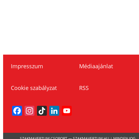
Impresszum
Médiaajánlat
Cookie szabályzat
RSS
Facebook
Instagram
TikTok
LinkedIn
YouTube
Channel
SZAKMAVERZUM CSOPORT — SZAKMAVERZUM.HU | MINDEN JOG