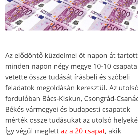
Az elődöntő küzdelmei öt napon át tartott
minden napon négy megye 10-10 csapata
vetette össze tudását írásbeli és szóbeli
feladatok megoldásán keresztül. Az utols
fordulóban Bács-Kiskun, Csongrád-Csanád
Békés vármegyei és budapesti csapatok
mérték össze tudásukat az utolsó helyeké
Így végül meglett
az a 20 csapat
, akik