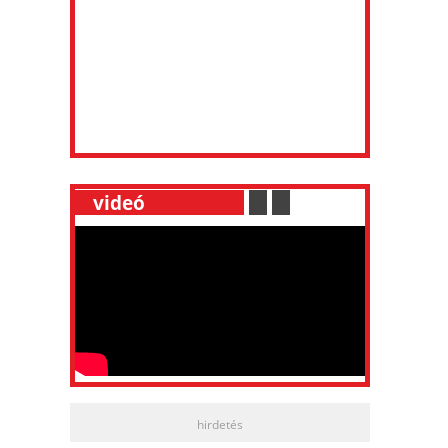
__
videó
___________
.
__
.
__
hirdetés