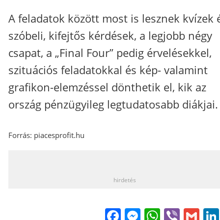
A feladatok között most is lesznek kvízek 
szóbeli, kifejtős kérdések, a legjobb négy
csapat, a „Final Four” pedig érvelésekkel,
szituációs feladatokkal és kép- valamint
grafikon-elemzéssel dönthetik el, kik az
ország pénzügyileg legtudatosabb diákjai.
Forrás: piacesprofit.hu
_
hirdetés
Facebook
Messenge
WhatsA
Viber
Gm