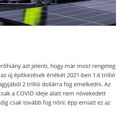
rőhiány azt jelenti, hogy már most rengeteg
z új építkezések értékét 2021-ben 1.6 trillió
agyjából 2 trillió dollárra fog emelkedni. Az
 csak a COVID ideje alatt nem növekedett
pedig csak tovább fog nőni: épp emiatt ez az