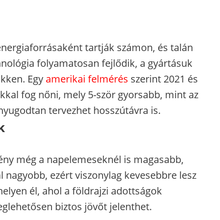
nergiaforrásaként tartják számon, és talán
nológia folyamatosan fejlődik, a gyártásuk
ökken. Egy
amerikai felmérés
szerint 2021 és
kkal fog nőni, mely 5-ször gyorsabb, mint az
z nyugodtan tervezhet hosszútávra is.
k
gény még a napelemeseknél is magasabb,
l nagyobb, ezért viszonylag kevesebbre lesz
elyen él, ahol a földrajzi adottságok
ehetősen biztos jövőt jelenthet.