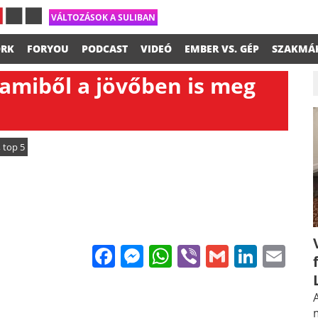
VÁLTOZÁSOK A SULIBAN
RK
FORYOU
PODCAST
VIDEÓ
EMBER VS. GÉP
SZAKMÁ
amiből a jövőben is meg
,
top 5
Facebook
Messenger
WhatsApp
Viber
Gmail
Linke
Em
A