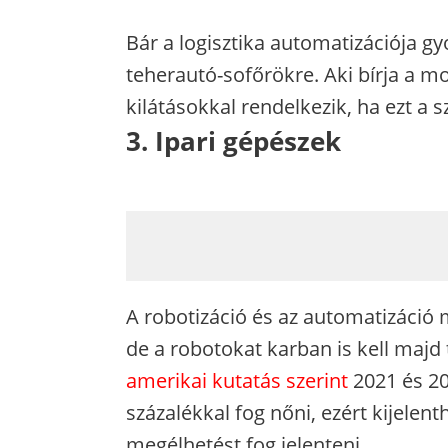
Bár a logisztika automatizációja gy
teherautó-sofőrökre. Aki bírja a mo
kilátásokkal rendelkezik, ha ezt a s
3. Ipari gépészek
A robotizáció és az automatizáció m
de a robotokat karban is kell majd 
amerikai kutatás szerint
2021 és 20
százalékkal fog nőni, ezért kijelent
megélhetést fog jelenteni.