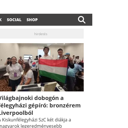
K
SOCIAL
SHOP
hirdetés
Világbajnoki dobogón a
dIn
ail
félegyházi gépíró: bronzérem
Liverpoolból
 Kiskunfélegyházi SzC két diákja a
magyarok legeredményesebb