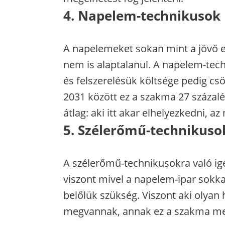
4. Napelem-technikusok
A napelemeket sokan mint a jövő e
nem is alaptalanul. A napelem-tech
és felszerelésük költsége pedig cs
2031 között ez a szakma 27 százalé
átlag: aki itt akar elhelyezkedni, a
5. Szélerőmű-technikuso
A szélerőmű-technikusokra való i
viszont mivel a napelem-ipar sokka
belőlük szükség. Viszont aki olyan h
megvannak, annak ez a szakma megl