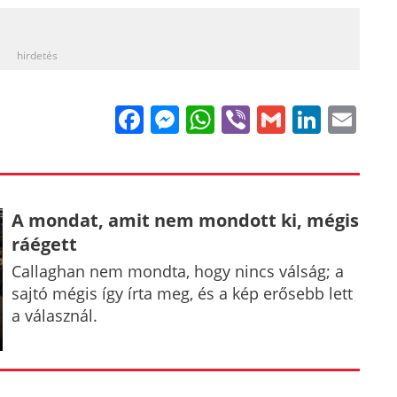
_
hirdetés
Facebook
Messenger
WhatsApp
Viber
Gmail
Linke
Em
A mondat, amit nem mondott ki, mégis
ráégett
Callaghan nem mondta, hogy nincs válság; a
sajtó mégis így írta meg, és a kép erősebb lett
a válasznál.