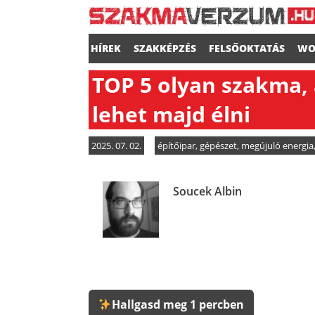
HÍREK
SZAKKÉPZÉS
FELSŐOKTATÁS
WO
TOP 5 olyan szakma, 
lehet majd élni
2025. 07. 02.
építőipar
,
gépészet
,
megújuló energia
Soucek Albin
Hallgasd meg 1 percben