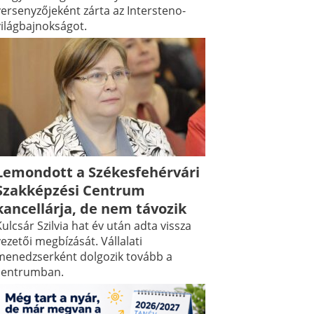
versenyzőjeként zárta az Intersteno-
világbajnokságot.
Lemondott a Székesfehérvári
Szakképzési Centrum
kancellárja, de nem távozik
ulcsár Szilvia hat év után adta vissza
ezetői megbízását. Vállalati
menedzserként dolgozik tovább a
centrumban.