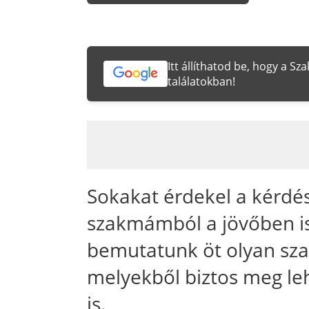
Itt állíthatod be, hogy a S
találatokban!
Sokakat érdekel a kérdés
szakmámból a jövőben i
bemutatunk öt olyan szak
melyekből biztos meg leh
is.