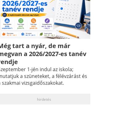
Még tart a nyár, de már
megvan a 2026/2027-es tanév
rendje
zeptember 1-jén indul az iskola;
utatjuk a szüneteket, a félévzárást és
a szakmai vizsgaidőszakokat.
hirdetés