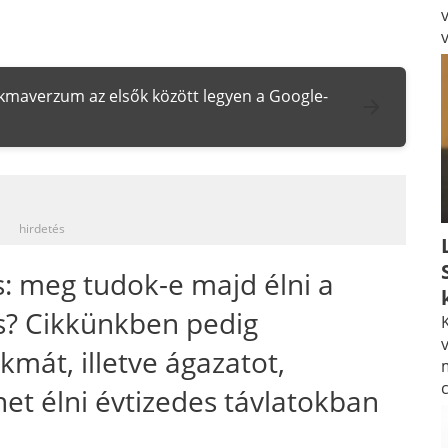
zakmaverzum az elsők között legyen a Google-
_
hirdetés
: meg tudok-e majd élni a
s? Cikkünkben pedig
K
v
mát, illetve ágazatot,
et élni évtizedes távlatokban